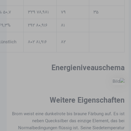
۵۰,۷ %
۷۸,۹۸۱ ۳۲۹
۷۹
۳۵
۴۹,۳%
۸۰,۹۱۶ ۲۹۲
۸۱
künstlich
۸۱,۹۱۶ ۸۰۲
۸۲
Energieniveauschema
Weitere Eigenschaften
Brom weist eine dunkelrote bis braune Färbung auf. Es ist
neben Quecksilber das einzige Element, das bei
Normalbedingungen flüssig ist. Seine Siedetemperatur