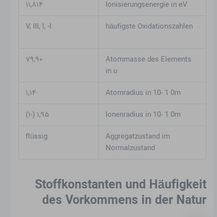
۱۱,۸۱۴
Ionisierungsenergie in eV
V, III, I, -I
häufigste Oxidationszahlen
۷۹,۹۰
Atommasse des Elements
in u
۱,۱۴
Atomradius in 10- 1 0m
۱,۹۵ (-۱)
Ionenradius in 10- 1 0m
flüssig
Aggregatzustand im
Normalzustand
Stoffkonstanten und Häufigkeit
des Vorkommens in der Natur