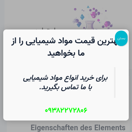
رش
پیمایش
Main
ه
نوشته
Menu
حتوا
سایت لرن
شیمی
بهترین قیمت مواد شیمیایی را از
بستن
ما بخواهید
برای خرید انواع مواد شیمیایی
Brom in Chemie |
با ما تماس بگیرید.
Schülerlexikon
۰۹۳۸۲۲۷۲۸۰۶
از
۲ مرداد ۱۴۰۵
/
Christopher J. Ziegler
Eigenschaften des Elements