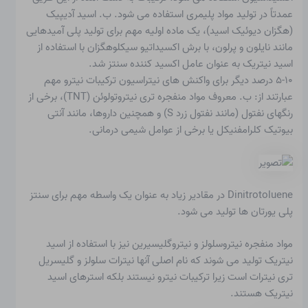
عمدتاً در تولید مواد پلیمری استفاده می شود. ب.
اسید آدیپیک
(هگزان دیوئیک اسید)، یک ماده اولیه مهم برای تولید پلی آمیدهایی
مانند نایلون و پرلون، با برش اکسیداتیو سیکلوهگزان با استفاده از
اسید نیتریک به عنوان عامل اکسید کننده سنتز شد.
۵-۱۰ درصد دیگر برای
واکنش های نیتراسیون
ترکیبات نیترو مهم
عبارتند از: ب. معروف
مواد منفجره
تری نیتروتولوئن (TNT)، برخی از
رنگهای نفتول (مانند نفتول زرد S) و همچنین داروها، مانند آنتی
بیوتیک کلرامفنیکل یا برخی از عوامل شیمی درمانی.
Dinitrotoluene در مقادیر زیاد به عنوان یک واسطه مهم برای سنتز
پلی یورتان ها تولید می شود.
مواد منفجره نیتروسلولز و نیتروگلیسیرین نیز با استفاده از اسید
نیتریک تولید می شوند که نام اصلی آنها نیترات سلولز و گلیسریل
تری نیترات است زیرا ترکیبات نیترو نیستند بلکه استرهای اسید
نیتریک هستند.