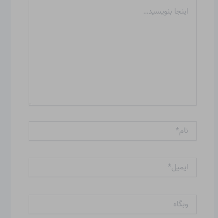
اینجا
بنویسید…
نام*
ایمیل*
وبگاه