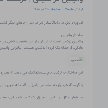
از
۱۸ تیر ۱۴۰۵
/
Christopher J. Ziegler
امروزه وانیل در ماداگاسکار نیز در میان جاهای دیگر ک
ساختار وانیلین
وانیلین ترکیبی است که از
بنزن
از این واقعیت ناشی می ش
عاملی، از جمله یک گروه آلدئیدی هستند. بنابراین وانیلی
این ساختار به ترکیب نام سیستماتیک می دهد: ۴-هیدروکسی-۳-متوکسی بنزالدئید.
را
گروه آلدهید
رایحه مشخص وانیل را قاطعانه تعیین می ک
به عنوان مثال، وانیلین از طریق یک تغییر شیمیایی، هید