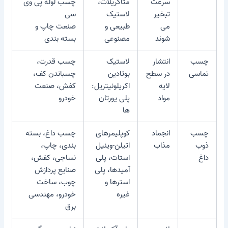
سرعت
متاکریلات،
چسب لوله پی وی
تبخیر
لاستیک
سی
می
طبیعی و
صنعت چاپ و
شوند
مصنوعی
بسته بندی
چسب
انتشار
لاستیک
چسب قدرت،
تماسی
در سطح
بوتادین
چسباندن کف،
لایه
اکریلونیتریل:
کفش، صنعت
مواد
پلی یورتان
خودرو
ها
چسب
انجماد
کوپلیمرهای
چسب داغ، بسته
ذوب
مذاب
اتیلن-وینیل
بندی، چاپ،
داغ
استات، پلی
نساجی، کفش،
آمیدها، پلی
صنایع پردازش
استرها و
چوب، ساخت
غیره
خودرو، مهندسی
برق