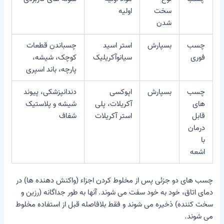
سخت
اولیه
شدن
چسب
بسپارش
استر اسید
چسباندن قطعات
فوری
سیانوآکریلیک
کوچک، شیشه،
پارچه، باند اسپری
چسب
بسپارش
اپوکسی
دندانپزشکی، پیوند
های
آکریلات، پلی
شیشه و پلاستیک
قابل
استر آکریلات
شفاف
درمان
با
اشعه
چسب های دو جزئی
پس از مخلوط کردن اجزاء (واکنش دهنده ها) در
دمای اتاق، خود به خود سفت می شوند. آنها به طور جداگانه (رزین و
سخت کننده) ذخیره می شوند و فقط بلافاصله قبل از استفاده مخلوط
می شوند.