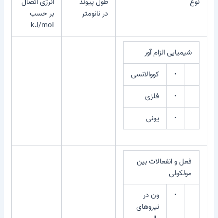
نوع
طول پیوند
انرژی اتصال
در نانومتر
بر حسب
kJ/mol
شیمیایی الزام آور
•
کووالانسی
•
فلزی
•
یونی
فعل و انفعالات بین
مولکولی
•
ون در
نیروهای