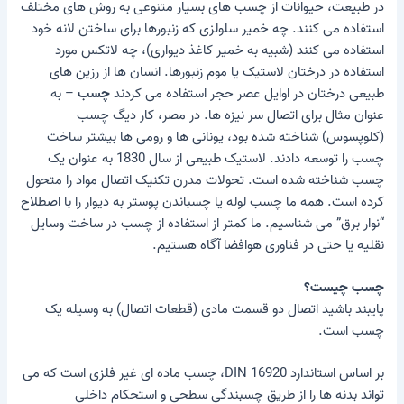
در طبیعت، حیوانات از چسب های بسیار متنوعی به روش های مختلف
استفاده می کنند. چه خمیر سلولزی که زنبورها برای ساختن لانه خود
استفاده می کنند (شبیه به خمیر کاغذ دیواری)، چه لاتکس مورد
استفاده در درختان لاستیک یا موم زنبورها. انسان ها از رزین های
طبیعی درختان در اوایل عصر حجر استفاده می کردند
چسب
– به
عنوان مثال برای اتصال سر نیزه ها. در مصر، کار دیگ چسب
(کلوپسوس) شناخته شده بود، یونانی ها و رومی ها بیشتر ساخت
چسب را توسعه دادند. لاستیک طبیعی از سال 1830 به عنوان یک
چسب شناخته شده است. تحولات مدرن تکنیک اتصال مواد را متحول
کرده است. همه ما چسب لوله یا چسباندن پوستر به دیوار را با اصطلاح
“نوار برق” می شناسیم. ما کمتر از استفاده از چسب در ساخت وسایل
نقلیه یا حتی در فناوری هوافضا آگاه هستیم.
چسب چیست؟
پایبند باشید
اتصال دو قسمت مادی (قطعات اتصال) به وسیله یک
چسب است.
بر اساس استاندارد 16920 DIN، چسب ماده ای غیر فلزی است که می
تواند بدنه ها را از طریق چسبندگی سطحی و استحکام داخلی