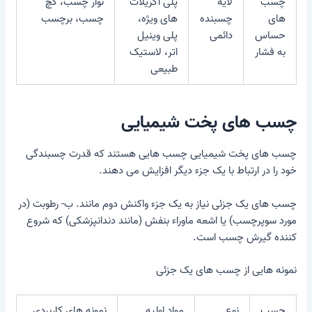
چسب
لایه
پلی آکریلات
نوار چسب، گچ
های
چسبنده
های ویژه،
چسب، برچسب
حساس
دائمی
پلی وینیل
به فشار
اتر، لاستیک
طبیعی
چسب های پخت شیمیایی
چسب های پخت شیمیایی
چسب هایی هستند که قدرت چسبندگی
خود را در ارتباط با یک جزء دیگر افزایش می دهند.
چسب های یک جزئی
نیاز به یک جزء واکنش دوم مانند. ب- رطوبت (در
مورد سوپرچسب) یا اشعه ماوراء بنفش (مانند دندانپزشکی) که شروع
کننده گیرش چسب است.
نمونه هایی از چسب های یک جزئی
چسب
نوع
مواد اولیه
نمونه های کاربردی