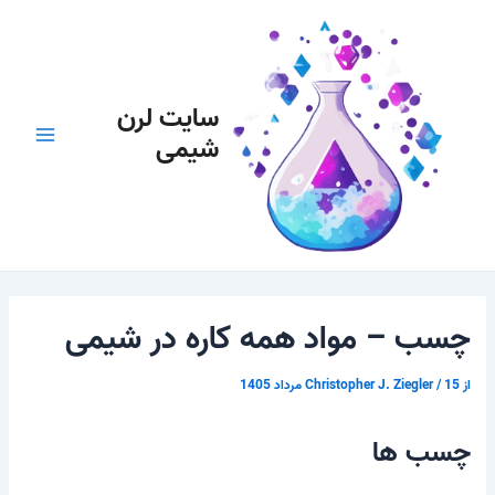
رش
پیمایش
Main
ه
نوشته
Menu
حتوا
سایت لرن
شیمی
چسب – مواد همه کاره در شیمی
از
15 مرداد 1405
/
Christopher J. Ziegler
چسب ها