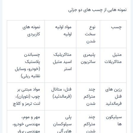
نمونه هایی از چسب های دو جزئی
چسب
نوع
مواد اولیه
نمونه های
سخت
اولیه
کاربردی
شدن
متیل
پلیمری
متاکریلیک
چسباندن
متاکریلات
ساتریون
اسید متیل
پلاستیک
استر
(خودرو، وسایل
نقلیه ریلی)
رزین های
چند
فنل، متانال
مواد مبتنی بر
فنل
متراکم
(فرمالدئید)
چوب (نئوپان)،
فرمالدئید
شدن
لنت ترمز و کلاچ
سیلیکون
چند
پلی
مهر و موم،
ها
متراکم
سیلوکسان
مهندسی خودرو،
شدن
های آلی
مهندسی برق