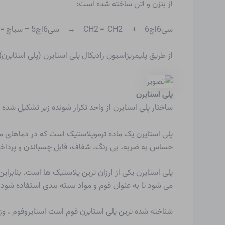
از بنزن و اتن ساخته شده است:
سی6اچ6 + CH2 = CH2 → سی6اچ5 – سیاچ = سیاچ2 + اچ2
از طریق
پلیمریزاسیون رادیکال
پلی استایرن (پلی استایرن)
پلی استایرن
ساختار پلی استایرن از واحد تکرار شونده زیر تشکیل شده
پلی استایرن
یک ماده ترموپلاستیک است که در دماهای مع
حساس به ضربه، بی رنگ، شفاف، قابل چسباندن و پرداخت م
پلی استایرن یکی از ارزان ترین پلاستیک ها است. بنابرای
می شود تا به عنوان فوم و مواد بسته بندی استفاده شود.
شناخته شده ترین پلی استایرن فوم است
استایروفوم
.
وزن مخ