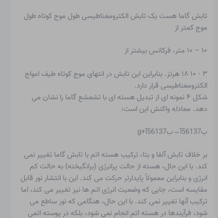
تابش گاما
هست یک
تابش الکترومغناطیسی
طول موج کوتاه طول
موج کمتر از
۱۰ – ۱۰ متر، فرکانس بیشتر از
۳ ⋅ ۱۰ ۱۸ هرتز. بنابراین این تابش در انتهای موج کوتاه طیف امواج
الکترومغناطیسی قرار دارد.
شکل ۴ نمونه ای از تبدیل هسته ای با تشعشع گاما را نشان می
دهد. معادله واکنش این است:
ب56137آ→ب56137آ+g
بر خلاف تابش آلفا و بتا، ترکیب هسته اتم با تابش گاما تغییر نمی
کند. با این حال، هسته از حالت پرانرژی (برانگیخته) به حالت کم
انرژی و بنابراین معمولاً پایدارتر حرکت می کند. این با انتشار نور قابل
مقایسه است، جایی که وضعیت انرژی اتم ها نیز تغییر می کند، اما
ترکیب آنها تغییر نمی کند. با این حال، هنگامی که نور ساطع می
شود، فرآیندها در هسته اتم انجام نمی شود، بلکه در پوسته اتمی