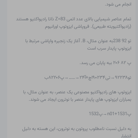
انجام می شود.
تمام عناصر شیمیایی بالای عدد اتمی Z=83 ذاتا رادیواکتیو هستند
(
رادیواکتیویته طبیعی
). فروپاشی ایزوتوپ اورانیوم
تو 92 238به عنوان مثال، B. آغاز یک زنجیره واپاشی مرتبط با
ایزوتوپ پایدار سرب است
پ ۸۲ ۲۰۶ ببه پایان می رسد.
تو۹۲۲۳۸→تی۹۰۲۳۴اچ+آ۲۴→……→پ۸۲۲۰۶ب
ایزوتوپ های رادیواکتیو مصنوعی یک عنصر، به عنوان مثال، با
بمباران ایزوتوپ های پایدار عنصر با نوترون ایجاد می شوند.
پ1531+n01→پ1532
به دلیل نسبت نامطلوب پروتون به نوترون، این هسته به دلیل
انتشار