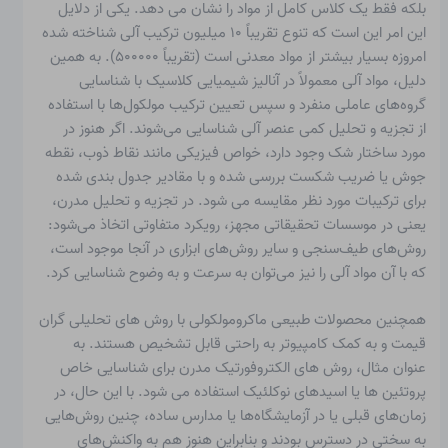
بلکه فقط یک کلاس کامل از مواد را نشان می دهد. یکی از دلایل
این امر این است که تنوع تقریباً ۱۰ میلیون ترکیب آلی شناخته شده
امروزه بسیار بیشتر از مواد معدنی است (تقریباً ۵۰۰۰۰۰). به همین
دلیل، مواد آلی معمولاً در آنالیز شیمیایی کلاسیک با شناسایی
گروه‌های عاملی منفرد و سپس تعیین ترکیب مولکول‌ها با استفاده
از تجزیه و تحلیل کمی عنصر آلی شناسایی می‌شوند. اگر هنوز در
مورد ساختار شک وجود دارد، خواص فیزیکی مانند نقاط ذوب، نقطه
جوش یا ضریب شکست بررسی شده و با مقادیر جدول بندی شده
برای ترکیبات مورد نظر مقایسه می شود. در تجزیه و تحلیل مدرن،
یعنی در موسسات تحقیقاتی مجهز، رویکرد متفاوتی اتخاذ می‌شود:
روش‌های طیف‌سنجی و سایر روش‌های ابزاری در آنجا موجود است،
که با آن مواد آلی را نیز می‌توان به سرعت و به وضوح شناسایی کرد.
همچنین
محصولات طبیعی ماکرومولکولی
با روش های تحلیلی گران
قیمت و به کمک کامپیوتر به راحتی قابل تشخیص هستند. به
عنوان مثال، روش های الکتروفورتیک مدرن برای شناسایی خاص
پروتئین ها یا اسیدهای نوکلئیک استفاده می شود. با این حال، در
زمان‌های قبلی یا در آزمایشگاه‌ها یا مدارس ساده، چنین روش‌هایی
به سختی در دسترس بودند و بنابراین هنوز هم به واکنش‌های