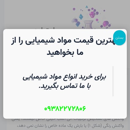
رش
پیمایش
Main
ه
نوشته
Menu
حتوا
سایت لرن
شیمی
بهترین قیمت مواد شیمیایی را از
بستن
ما بخواهید
برای خرید انواع مواد شیمیایی
واکنش های تشخیص مواد طبیعی
با ما تماس بگیرید.
آلی در شیمی
۰۹۳۸۲۲۷۲۸۰۶
از
۱۳ مرداد ۱۴۰۵
/
Christopher J. Ziegler
واکنش های تشخیص
ترکیبات آلی اغلب خیلی خاص نیستند، یعنی
واکنش رنگی (شکل ۱) یا بارش یک ماده خاص را نشان نمی دهد،