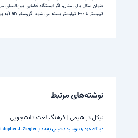
کیلومتر تا ۶۰۰ کیلومتر بسته می شود
اگزوسفر
an (به یونانی exo: خارج / بیرون)، که نمایانگر خارجی ترین لایه جو زمین است، این انتقال صاف به
نوشته‌های مرتبط
نیکل در شیمی | فرهنگ لغت دانشجویی
دیدگاه‌ خود را بنویسید
/
شیمی پایه
/ از
istopher J. Ziegler