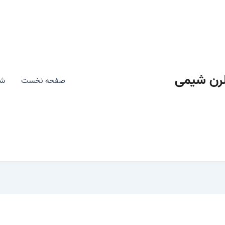
رن شیمی
صفحه نخست
شی