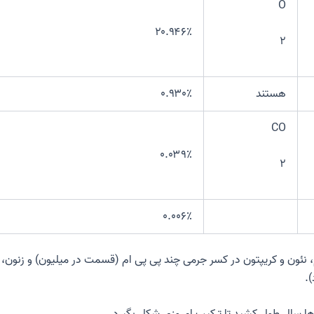
O
۲۰.۹۴۶٪
۲
هستند
۰.۹۳۰٪
CO
۰.۰۳۹٪
۲
۰.۰۰۶٪
ای گازهای نجیب هلیوم، نئون و کریپتون در کسر جرمی چند پی پی ام (قسمت در میلیون)