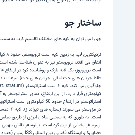
ترکیب هوا در طول تاریخ زمین تغییر کرده است. میلیار
ساختار جو
جو را می توان به لایه های مختلف تقسیم کرد، به سمت فض
نزدیکترین لایه به زمین لایه است
تروپوسفر
اتفاق می افتد، تروپوسفر نیز به عنوان شناخته شده اس
است
تروپوپوز
فقط جریان های جت افقی.
جریان های جت
جلوگیری می کند. لایه ۲ است
استراتوسفر
(lat. stratum: “پوشش”). تا ارتفاع تقریبی 50 کیلومتری گسترش می یابد. را
استراتوسفر در ارتفاع حدود 50 کیلومتری است
استراتوپو
در مزوسفر می سوزند (
ستاره های تیرانداز
). لایه ۴ اتمسفر زیر است
است، به طوری که به سختی تبادل انرژی از طریق تماس 
ترموسفر بخشی از
یون کره
است. یونوسفر نقش مهمی در ار
فضایی
s و ایستگاه فضایی بین المللی
ISS