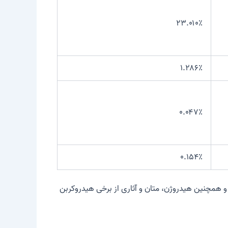
۲۳.۰۱۰٪
۱.۲۸۶٪
۰.۰۴۷٪
۰.۱۵۴٪
 و زنون، و همچنین هیدروژن، متان و آثاری از برخی هیدروکربن