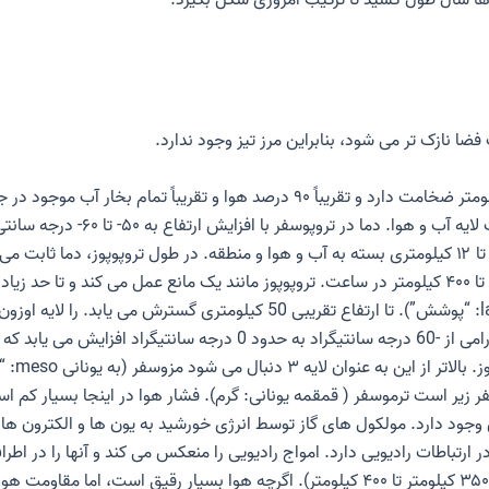
دها سال طول کشید تا ترکیب امروزی شکل بگیرد.
ا نازک تر می شود، بنابراین مرز تیز وجود ندارد.
. حدود ۸ کیلومتر ضخامت دارد و تقریباً ۹۰ درصد هوا و تقریباً تم
ت
لایه آب و هوا
. دما در تروپوسفر با 
، یک لایه نازک و پوشاننده کره در ارتفاع ۱۰ تا ۱۲ کیلومتری بسته به آب و هوا و منطقه. در طول 
) سرعت باد تا ۴۰۰ کیلومتر در ساعت. تروپوپوز مانند یک مانع عمل می کند و تا ح
لایه اوزون
ز
. بالاتر از این به عنوان لایه ۳ دنبال می شود
مزوسفر
(به یونانی meso: “وسط”). اگر
ترموسفر
( قمقمه یونانی: گرم). فشار هوا در اینجا بسیار کم ا
وجود دارد. مولکول های گاز توسط انرژی خورشید به یون ها و الکترون ه
تباطات رادیویی دارد. امواج رادیویی را منعکس می کند و آنها را در اطر
زمین (حدود ۳۵۰ کیلومتر تا ۴۰۰ کیلومتر). اگرچه هوا بسیار رقیق است، 