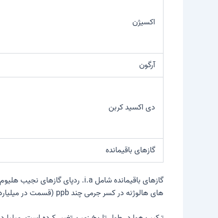
اکسیژن
آرگون
دی اکسید کربن
گازهای باقیمانده
گازهای باقیمانده شامل i.a. ردپ
های هالوژنه در کسر جرمی چند ppb (قسمت در میلیارد).