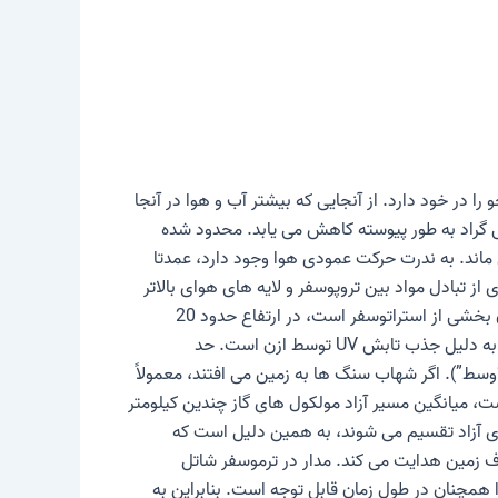
ام بخار آب موجود در جو را در خود دارد. از آنجایی که بیشتر آب و هوا در آنجا
افزایش ارتفاع به ۵۰- تا ۶۰- درجه سانتی گراد به طور پیوسته کاهش می یابد. محدود شده
تروپوپوز، دما ثابت می ماند. به ندرت حرکت عمودی هوا وجود دارد، عمدتا
د زیادی از تبادل مواد بین تروپوسفر و لایه های هوای بالاتر
بخشی از استراتوسفر است، در ارتفاع حدود 20
کیلومتری قرار دارد. از این ارتفاع، دمای استراتوسفر به آرامی از -60 درجه سانتیگراد به حدود 0 درجه سانتیگراد افزایش می یابد که به دلیل جذب تابش UV توسط ازن است. حد
شهاب سنگ ها
به زمین می افتند، معمولاً
ست، میانگین مسیر آزاد مولکول های گاز چندین کیلومتر
ای آزاد تقسیم می شوند، به همین دلیل است که
اف زمین هدایت می کند. مدار در ترموسفر
شاتل
اما مقاومت هوا همچنان در طول زمان قابل توجه است. بنابراین به