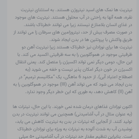
نیتریت ها
نمک های اسید نیتروژن هستند. به استثنای نیتریت
نقره، همه آنها به راحتی در آب محلول هستند. نیتریت های موجود
در غذای انسان بلامنازع نیستند زیرا می توانند خطرناک باشند.
در صورت مصرف بیش از حد، نیتروزامین های سرطان زا می توانند از
طریق واکنش با پروتئین ها در بدن ایجاد شوند.
نیتریت ها برای نوزادان نیز خطرناک هستند زیرا نیتریت آهن دو
ظرفیتی موجود در هموگلوبین را به سه ظرفیتی اکسید می کند. با
این حال، دومی دیگر نمی تواند اکسیژن را متصل کند. یعنی انتقال
اکسیژن در خون دیگر امکان پذیر نیست و خفه می شوید (به
اصطلاح اعتیاد آبی). از حدود 6 ماهگی، یک “مکانیسم ترمیم” در
بدن ایجاد می شود که می تواند آهن (III) موجود در هموگلوبین را به
آهن (II) کاهش دهد، به طوری که این خطر دیگر وجود ندارد.
اکنون نوزادان غذاهای درمان شده نمی خورند. با این حال، نیترات ها
(به عنوان مثال در آب آشامیدنی) همچنین می توانند نیتریت در بدن
تولید کنند. از آنجایی که نیترات در بدن به نیتریت کاهش می یابد،
نوشیدن آب به شدت آلوده به نیترات به ویژه برای نوزادان خطرناک
است. بنابراین تنظیم مقدار حد نیترات در آب آشامیدنی ۵۰ میلی