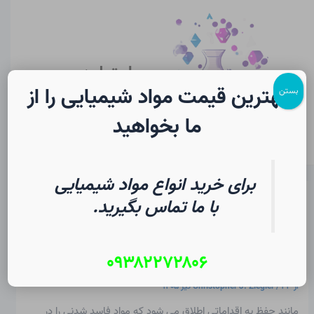
رش
پیمایش
Main
ه
نوشته
Menu
حتوا
سایت لرن
شیمی
بهترین قیمت مواد شیمیایی را از
بستن
ما بخواهید
برای خرید انواع مواد شیمیایی
نمک به عنوان نگهدارنده مواد
با ما تماس بگیرید.
غذایی در شیمی | فرهنگ لغت
دانشجویی
۰۹۳۸۲۲۷۲۸۰۶
از
۲۳ تیر ۱۴۰۵
/
Christopher J. Ziegler
مانند
حفظ
به اقداماتی اطلاق می شود که مواد فاسد شدنی را در