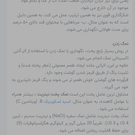
یعنی برای تراز کردن گرادیان غلظت نمک، آب از غذا و تمام مواد
موجود در آن خارج می شود.
شکرگذاری قوی نیز به همین ترتیب عمل می کند، به همین دلیل
است که به عنوان مثال. ب- مرباهایی با محتوای قند بالای ۵۰ درصد
برای مدت طولانی نگهداری می شوند.
نمک زدن
در روش بسیار رایج پخت، نگهداری با نمک زدن با استفاده از اثر آنتی
اکسیدانی نمک انجام می شود.
علاوه بر این، اثراتی مانند ایجاد طعم معمولی (عطر پخته شده) و
تثبیت رنگ از طریق قرمز شدن گوشت وجود دارد.
فرآورده های گوشتی خوش طعم تر می شوند و رنگ قرمز دلپذیری به
خود می گیرند.
متداول ترین عامل پخت این است
نمک پخت نیتریت
،
بیشتر همراه
با عوامل کاهنده، به عنوان مثال.
اسید اسکوربیک
B. (ویتامین C)
استفاده می شود.
نمک پخت نیتریت شامل
نمک سفره
(NaCl) و نیتریت سدیم
، (بین
0.4٪ و 0.5٪). تقریباً 20 میلی گرم بر کیلوگرم هگزاسیانوفرات (II)
برای حفظ قابلیت ریختن اضافه می شود.