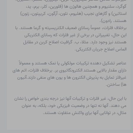
گوگرد، سلنیوم و همچنین هالوژن ها (فلورین، کلر، برم، ید،
استاتین) و گازهای نجیب (هلیوم، نئون، آرگون، کریپتون، زنون)
هستند. رادون).
برخلاف فلزات، عموماً رسانای ضعیف الکتریسیته و گرما هستند. با
این حال، تغییراتی در برخی از غیر فلزات که رسانای الکتریکی
هستند نیز وجود دارد. مثلا، ب. گرافیت اصلاح کربن در مقابل
الماس اصلاح جریان الکتریکی.
عناصر تشکیل دهنده ترکیبات مولکولی یا نمک هستند و معمولاً
دارای مقدار بالایی هستند
الکترونگاتیوی
بر. برخلاف فلزات، اتم های
غیرفلز تمایل به پذیرش الکترون ها و یون های منفی دارند.
آنیون
ها
) ساختن.
با این حال، غیر فلزات و ترکیبات آنها نیز درجه بندی خواص را نشان
می دهند. آنها نه تنها در وضعیت فیزیکی خود، بلکه، به عنوان
مثال، در توانایی آنها برای واکنش متفاوت هستند.