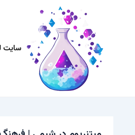
رش
پیمایش
ه
نوشته
حتوا
سایت ل
میتنریوم در شیمی | فرهن