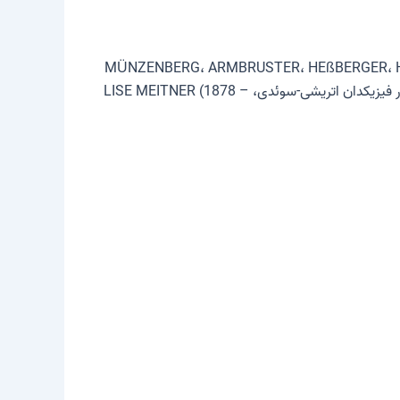
MÜNZENBERG، ARMBRUSTER، HEßBERGER، HOFMANN، POPPENSIEK،
SAHM و VERMEULEN به صورت مصنوعی در قالب ایزوتوپ vi6109 و α6cay شناسایی شد. در سال 1992، عنصر 109 به افتخار فیزیکدان اتریشی-سوئدی، LISE MEITNER (1878 –