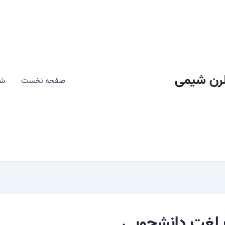
رن شیمی
صفحه نخست
شی
گ لغت دانشجویی