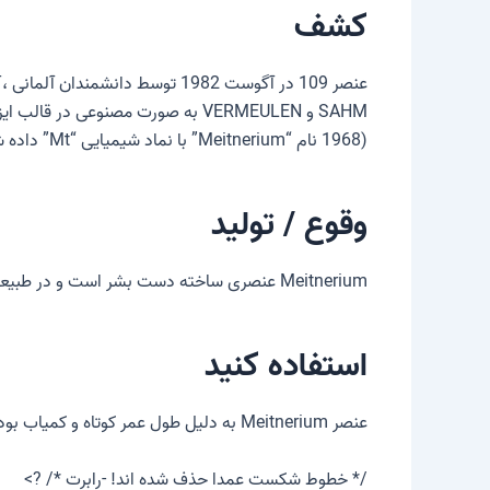
کشف
عن
1968) نام “Meitnerium” با نماد شیمیایی “Mt” داده شد.
وقوع / تولید
Meitnerium عنصری ساخته دست بشر است و در طبیعت وجود ندارد. هیچ فرآیند در مقیاس بزرگ برای ساخت عنصر وجود ندارد.
استفاده کنید
عنصر Meitnerium به دلیل طول عمر کوتاه و کمیاب بودن آن استفاده نمی شود.
/* خطوط شکست عمدا حذف شده اند! -رابرت */ ?>