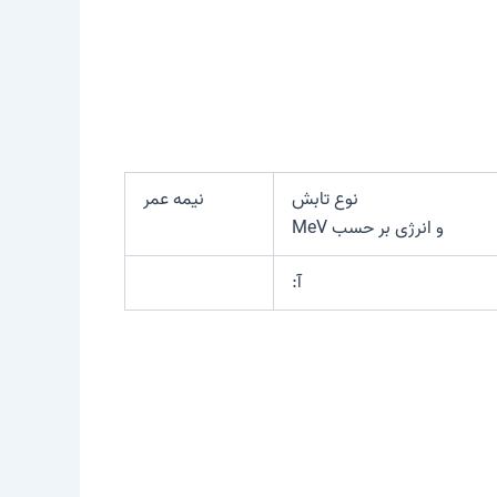
نوع تابش
نیمه عمر
و انرژی بر حسب MeV
آ: