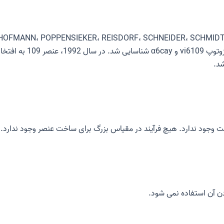
صر 109 در آگوست 1982 توسط دانشمندان آلمانی ER، REISDORF، SCHNEIDER، SCHMIDT