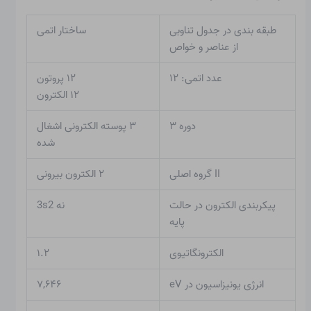
طبقه بندی در جدول تناوبی
ساختار اتمی
از عناصر و خواص
عدد اتمی: ۱۲
۱۲ پروتون
۱۲ الکترون
دوره ۳
۳ پوسته الکترونی اشغال
شده
II گروه اصلی
۲ الکترون بیرونی
پیکربندی الکترون در حالت
نه 3s2
پایه
الکترونگاتیوی
۱.۲
انرژی یونیزاسیون در eV
۷,۶۴۶