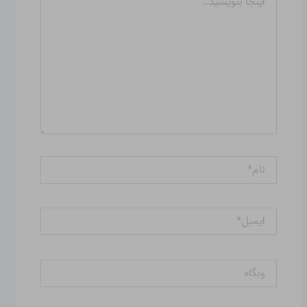
بنویسید…
نام*
ایمیل*
وبگاه