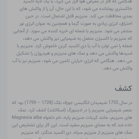
هنگامی که فلز در معرض هوا قرار می گیرد، با یک لایه اکسید
خاکستری پوشانده می شود، که با این حال، آن را از واکنش های
بعدی محافظت می کند. منیزیم قابل اشتعال است. در حین
احتراق، انرژی زیادی به صورت گرما و همچنین به عنوان انرژی نور
منتشر می شود. منیزیم با شعله ای خیره کننده می سوزد. از آنجایی
که منیزیم با اکسیژن متصل به شیمیایی نیز واکنش می دهد،
شعله را نمی توان با آب یا دی اکسید کربن خاموش کرد. منیزیم با
اسیدها واکنش می دهد و نمک های منیزیم و هیدروژن را تشکیل
می دهد. هنگامی که انرژی حرارتی تامین می شود، منیزیم نیز با آب
واکنش می دهد.
کشف
در سال 1755 شیمیدان انگلیسی جوزف بلک (1728 – 1799) بود که
عنصر شیمیایی منیزیم را در ادینبورگ (اسکاتلند) کشف کرد. نمک
های منیزیم، مانند کربنات منیزیم پایه، نام دلخواه Magnesia alba
داده شد که به معنای منیزیم سفید است. این کار برای تشخیص این
نمک های منیزیم از منیزیم سیاه، دی اکسید منگنز، که منیزیم