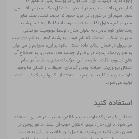
وجود ندارد. ترکیبات آن را می توان در پوسته زمین تا عمق ۱۶
کیلومتری یافت. منیزیم در آب دریا به شکل نمک منیزیم یافت می
شود. سهم آن در شوری کل دریا حدود ۱۵ درصد است. نمک های
منیزیم کم محلول اغلب به صورت رسوبات غلیظ ایجاد می شوند.
رشته‌های کوه کامل، به عنوان مثال، توسط دولومیت دو نمکی
منیزیم تشکیل شده‌اند که نام خود را به رشته کوهی به نام دولومیت
در تیرول در شمال ایتالیا داده است. علاوه بر این، منیزیم را می توان
به عنوان نمک اپسوم در برخی از چشمه های معدنی، به اصطلاح آب
های اپسوم، یافت. علاوه بر این، ترکیبات منیزیم تقریباً در تمام
اشکال بیولوژیکی حیات، یعنی گیاهان، حیوانات و انسان ها وجود
دارد. منیزیم از کلرید منیزیم با استفاده از الکترولیز نمک ذوب شده
تولید می شود.
استفاده کنید
به دلیل خواصی که دارد، منیزیم خالص به ندرت در فناوری استفاده
می شود. با این حال، مهم، احتراق خوب آن است، با نور روشن در
همان زمان تولید می شود. به دلیل این خاصیت، از آن به صورت