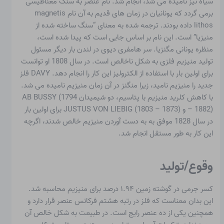
سیاه نیز نامیده می شد، انجام شد. نام عنصر به سنگ مغناطیسی
برمی گردد که یونانیان در زمان های قدیم به آن نام magnetis
lithos داده بودند. ترجمه شده به معنای “سنگ ساخته شده از
منیزیا” است. این نام بر اساس جایی است که پیدا شده است،
منظره یونانی مگنزیا. سر هامفری دیوی در لندن بار دیگر مسئول
تولید منیزیم فلزی به شکل ناخالص است. در سال 1808 او توانست
برای اولین بار با استفاده از الکترولیز این کار را انجام دهد. DAVY فلز
جدید را منیزیم نامید، زیرا منگنز در آن زمان منیزیم نامیده می شد.
با کاهش کلرید منیزیم با پتاسیم، دو شیمیدان AB BUSSY (1794
– 1882) و JUSTUS VON LIEBIG (1803 – 1873) برای اولین بار
در سال 1828 موفق به به دست آوردن منیزیم خالص شدند، اگرچه
این کار به طور مستقل انجام شد.
وقوع/تولید
کسر جرمی در گوشته زمین ۱.۹۴ درصد برای منیزیم محاسبه شد.
این بدان معناست که فلز در رتبه هشتم فرکانس عنصر قرار دارد و
همچنین یکی از ده عنصر رایج است. در طبیعت به شکل خالص آن