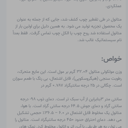
عملکردی
.
متانول در طی تقطیر چوب کشف شد، جایی که از جمله به عنوان
یک محصول تجزیه تولید می شود. به همین دلیل برای اولین بار از
متانول استفاده شد
روح چوب
یا
الکل چوب
تماس گرفت. فقط بعداً
نام سیستماتیک غالب شد.
خواص:
وزن مولکولی متانول ۳۲.۰۴ گرم بر مول است. این مایع متحرک،
رطوبت سنجی (هیگروسکوپی)، قابل اشتعال، بی رنگ با طعم سوزان
است. چگالی در ۲۵ درجه سانتیگراد ۰.۷۸۷ گرم در
سانتی متر ۳بنابراین از آب سبک تر است. دمای ذوب ۹۸- درجه
سانتی گراد و دمای جوش ۶۴.۵ درجه سانتی گراد است. با هوا،
متانول یک مخلوط قابل اشتعال در ۶.۰ – ۳۶.۵٪ حجمی تشکیل
می دهد. دمای احتراق حدود ۴۵۰ درجه سانتیگراد است. متانول را
می توان به هر طریقی با آب، اتر و اتانول مخلوط کرد. نمک های