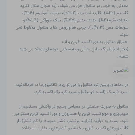
معدنی به خوبی در متانول حل می شوند. (به عنوان مثال کلرید
کلسیم (۲۲%)، کلرید آمونیوم (۳.۲%)، نیترات آمونیوم (۱۴%)،
نیترات نقره (۴%)، یدید سدیم (۴۳%)، نمک خوراکی (۱.۴%) و
سولفات مس (۱۳%). ). چربی ها و روغن ها با متانول مخلوط نمی
شوند
احتراق متانول به دی اکسید کربن و آب
(بخار آب) با رنگ مایل به آبی و به سختی دوده ای ایجاد می شود
شعله
.
در دماهای پایین تر، متانول را می توان با کاتالیزورها به فرمالدئید،
اسید فرمیک (اسید فرمیک) و اسید کربنیک اکسید کرد.
متانول به صورت صنعتی در مقیاس وسیع در واکنش مستقیم از
هیدروژن و مونوکسید کربن یا هیدروژن و دی اکسید کربن سنتز می
شود. بسته به فرآیند (فرایند پرفشار، فشار متوسط ​​یا کم فشار)، از
کاتالیزورهای اکسید فلزی مختلف و فشارهای متفاوت استفاده