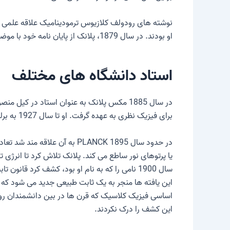
نوشته های رودولف کلازیوس
ترمودینامیک
علاقه علمی پل
او بودند. در سال 1879، پلانک از پایان نامه خود با موضوع “در قانون دوم نظریه حرارت مکانیکی” در مونیخ با تمایز “summa cum laude” دفاع کرد.
استاد دانشگاه های مختلف
برای فیزیک نظری به عهده گرفت. او تا سال 1927 به برلین و دانشگاه خود وفادار ماند.
در حدود سال 1895 PLANCK به آن علاقه مند شد
تعا
یا پرتوهای نور ساطع می کند. پلانک تلاش کرد تا انرژ
سال 1900 نامی را که به نام او بود، کشف کرد
قانون تا
این یافته ها منجر به یک ثابت طبیعی جدید می شود که ب
اساسی فیزیک کلاسیک که قرن ها در بین دانشمندان روا
این کشف را درک نکردند.