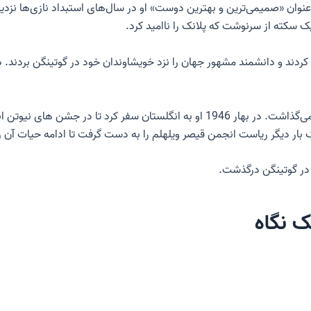
عنوان «صمیمی‌ترین و بهترین دوست» او در سال‌های استبداد نازی‌ها نزدیک
ن آمریکایی دانشمند شکسته را در می 1945 پیدا کردند و دانشمند مشهور جهان را نزد خویشاوندان خود د
با این حال، توجه او به علم آلمان و حفظ آن، او را آرام نمی‌گذاشت. در بهار 1946 او 
ک نگاه