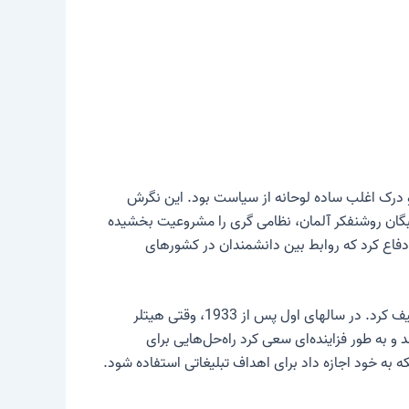
و درک اغلب ساده لوحانه از سیاست بود. این نگرش
 نخبگان روشنفکر آلمان، نظامی گری را مشروعیت بخشیده
 دفاع کرد که روابط بین دانشمندان در کشورهای
مانند بسیاری از همکاران علمی خود، پلانک رابطه ای دوسوگرا با جمهوری وایمار داشت. او خود را یک “جمهوری خواه منطقی” توصیف کرد. در سالهای اول پس از 1933، وقتی هیتلر
پلانک درمانده بود. تنها با افزایش انتقام‌جویی‌ها علیه همکارانی که با هم دوست بودند، PLANCK آگاه شد و به طور فزاینده‌ای سعی کرد راه‌حل‌هایی برای
 به خود اجازه داد برای اهداف تبلیغاتی استفاده شود.