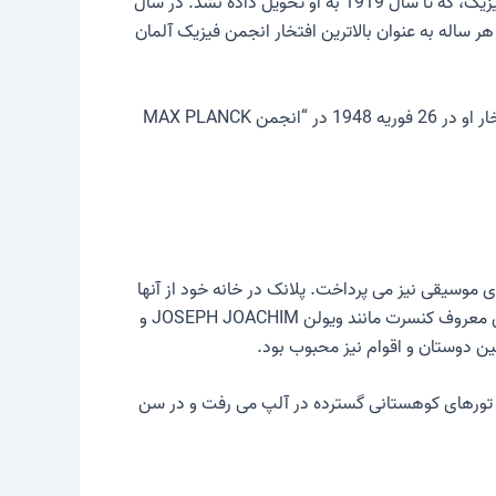
زیک
، که تا سال 1919 به او تحویل داده نشد. در سال
هر ساله به عنوان بالاترین افتخار انجمن فیزیک آلمان
از سال 1930 تا 1937 و پس از جنگ از 1945 تا 1946، PLANCK رئیس “انجمن قیصر ویلهلم برای پیشرفت علم” بود. این به افتخار او در 26 فوریه 1948 در “انجمن MAX PLANCK
 موسیقی نیز می پرداخت. پلانک در خانه خود از آنها
. او خودش پیانو می نواخت و همکارانش هر از گاهی با خوشحالی همراهی می کردند. سولیست های معروف کنسرت مانند ویولن JOSEPH JOACHIM و
کار علمی پرتلاش PLANCK بود. در تعطیلات ترم، او مرتباً به تورهای کوهستانی گسترده در آلپ می رفت و در سن