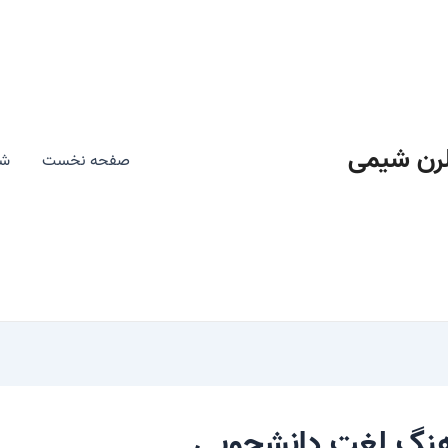
رن شیمی
صفحه نخست
شی
هنگ لغت دانشجویی