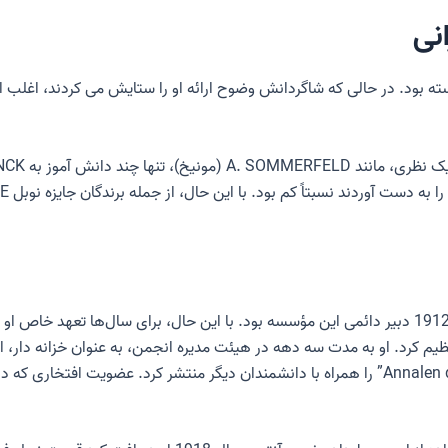
نی
ه بود. در حالی که شاگردانش وضوح ارائه او را ستایش می کردند، اغلب 
بتاً کم بود. با این حال، از جمله برندگان جایزه نوبل WALTHER BOTHE و MAX VON LAUE هستند.
از سال 1894 پلانک عضو آکادمی علوم پروس و از سال 1912 دبیر دائمی این مؤسسه بود. با این حال، بر