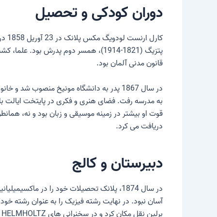
دوران کودکی و تحصیل
قانون مدنی آلمان بود.
در سال 1867 پدر به دانشگاه مونیخ منصوب شد
به مدرسه رفت. فضای هنری و فکری در پایتخت ایالت باو
دریافت می کرد.
دبیرستان و کالج
در سال 1874، پلانک تحصیلات خود را در ماکس
برلین نقل مکان کرد و در سخنرانی های H. VON HELMHOLTZ و G. KIRCHHOFF، هر دو فیزیکدان برجسته قرن 19 شرکت کرد.