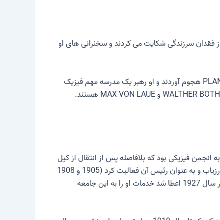
از فقدان سرزندگی شکایت می کردند و سخنرانی های او
بر خلاف سایر دانشمندان، محققان و اساتید مشهور فیزیک نظری، مانند A. SOMMERFELD (مونیخ)، تنها چند دانش آموز به PLANCK هجوم آوردند و او رهبر یک مدرسه مهم فیزیک
ای سال‌ها تعهد خاص او به انجمن فیزیکی بود که بلافاصله پس از انتقال از کیل
به برلین به عضویت آن درآمد. اساسنامه آن را خودش تنظیم کرد. او به مدت سه دهه در هیئت مدیره انجمن، به عنوان خزانه دار، ارزیاب و به عنوان رئیس آن فعالیت کرد (1905 و 1908
و 1915/1916). PLANCK از طرف انجمن “Annalen der Physik” را همراه با دانشمندان دیگر منتشر کرد. عضویت افتخاری که در سال 1927 اعطا شد خدمات او را به این جامعه