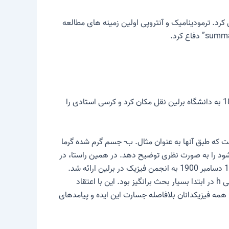
ی کرد. ترمودینامیک و آنتروپی اولین زمینه های مطالعه
در سال 1885 مکس پلانک به عنوان استاد در کیل منصوب شد. او تا سال 1889 در آنجا به تدریس و تحقیق پرداخت. در سال 1889 به دانشگاه برلین نقل مکان کرد و کرسی استادی را
ت که طبق آنها به عنوان مثال. ب- جسم گرم شده گرما
شود را به صورت نظری توضیح دهد. در همین راستا، در
او در 14 دسامبر 1900 به انجمن فیزیک در برلین ارائه شد.
. معرفی چنین ثابت طبیعی h در ابتدا بسیار بحث برانگیز بود. این با اعتقاد
ه فیزیکدانان بلافاصله جسارت این ایده و پیامدهای