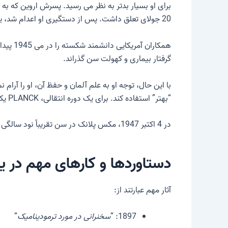
برای او بسیار بدتر به نظر می رسید. پسرش اروین که به 
20 جولای تعلق داشت. پس از دستگیری او اعدام شد، یک سکته از سرنوشت که پلانک را ناامید کرد.
همکارا
گرفتار بیماری و کهولت سن گذراند.
“بهتر” استفاده کند. برای یک دوره انتقالی، PLANCK یک بار دیگر ریاست انجمن قیصر ویلهلم را به دست گرفت تا ادامه حیات آن را حفظ کند.
در 4 اکتبر 1947، مکس پلانک در سن تقریباً نود سالگی در گوتینگن درگذشت.
دستاوردها و کارهای مهم در ی
آثار مهم عبارتند از:
1897: “
سخنرانی در مورد ترمودینامیک
“