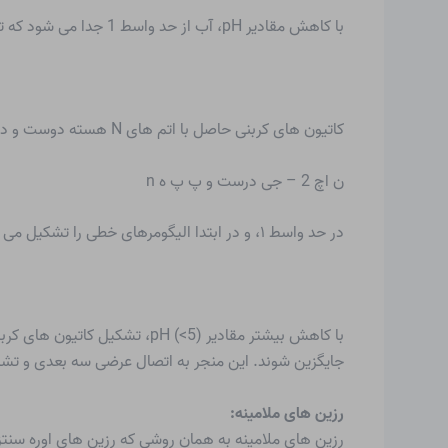
با کاهش مقادیر pH، آب از حد واسط 1 جدا می شود که توسط پیوندهای هیدروژنی تثبیت می شود. بنابراین، تشکیل آمینوپلاست ها نیز جزو واکنش های چند تراکمی محسوب می شود.
کاتیون های کربنی حاصل با اتم های N هسته دوست و در این مورد با اتم های آزاد واکنش می دهند
ن اچ 2 – جی درست و پ پ ه n
در حد واسط ۱، و در ابتدا الیگومرهای خطی را تشکیل می دهند.
جایگزین شوند. این منجر به اتصال عرضی سه بعدی و ت
رزین های ملامینه:
رزین های ملامینه
به همان روشی که رزین های اوره سنتز