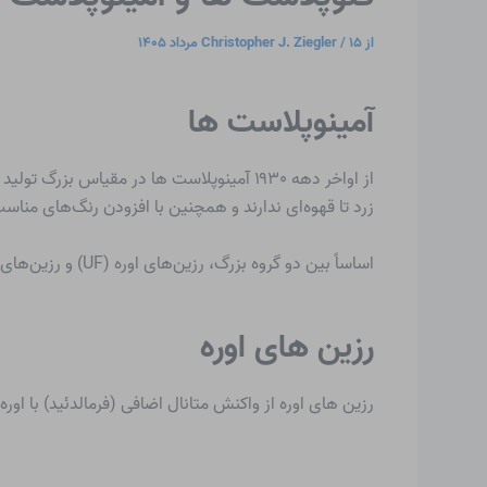
از
۱۵ مرداد ۱۴۰۵
/
Christopher J. Ziegler
آمینوپلاست ها
از اواخر دهه ۱۹۳۰
آمینوپلاست ها
در مقیاس بزرگ تولید م
زرد تا قهوه‌ای ندارند و همچنین با افزودن رنگ‌های مناسب
اساساً بین دو گروه بزرگ، رزین‌های اوره (UF) و رزین‌های ملامینه (MF) تفاوت وجود دارد.
رزین های اوره
رزین های اوره
از واکنش متانال اضافی (فرمالدئید) با اوره (نسبت مولی تقریباً ۲:۱) بدست می آید. در محیط ضع