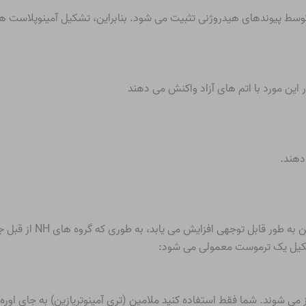
با کاهش بیشتر مقادیر (<5
شکیل یک ترموست معمولی می شود:
 می شوند. شما فقط استفاده کنید
ملامین
(تری آمینوتریازین) به جای اوره 