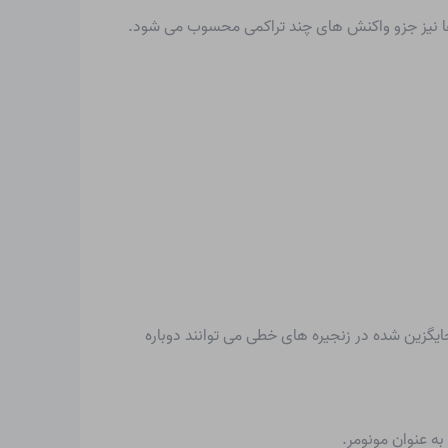
pH )، تشکیل کاتیون های کربن به طور قابل توجهی افزایش می یابد، به طوری که گروه های NH از قبل جایگزین شده در زنجیره های خطی می توانند دوباره
به عنوان مونومر.