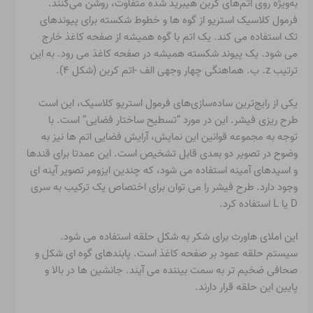
به‌ویژه روی اتم‌های کربن هیبرید شده متفاوت، روشن می‌کنند.
فرمول کلاسیک استریو از گوه ها و خطوط شکسته برای پیوندهای
تک استفاده می کند. یک اتم با گوه همیشه از صفحه کاغذ خارج
می شود. یک پیوند شکسته همیشه در صفحه کاغذ می رود. به این
ترتیب z. ب. هماهنگی چهار وجهی الف
-اتم کربن (شکل ۴).
یکی از رایج‌ترین ساده‌سازی‌های فرمول استریو کلاسیک، این است
طرح ریزی فیشر
. این در مورد “تسطیح ساختار فضایی” است. با
توجه به مجموعه قوانین این نمایش، آرایش فضایی اتم ها نیز به
وضوح در تصویر دو بعدی قابل تشخیص است. این عمدتا برای قندها
و اسیدهای آمینه استفاده می شود، که چندین ایزومر تصویر آینه ای
وجود دارد. طرح فیشر را می توان برای اختصاص یک ترکیب به سری
D یا L استفاده کرد.
این
املای هاورث
برای شکر به شکل حلقه استفاده می شود.
سیستم حلقه عمود بر صفحه کاغذ است. پابندهای گوه ای شکل و
صحافی ضخیم تر به سمت بیننده می آیند. جانشین ها در بالا و
پایین این حلقه قرار دارند.