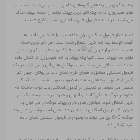
زنجیره کربن و پیوندهای گروه‌های عاملی ترسیم می‌شوند. تمام اتم
های هیدروژن که به یک اتم کربن پیوند دارند، از جمله پیوند حذف
می شوند. در نتیجه فرمول های ساختاری بسیار واضح هستند.
استفاده از فرمول اسکلتی برای حلقه بنزن را همه می دانند. هر
گوشه توسط یک اتم کربن اشغال شده است. هر اتم کربن است
هیبرید شده و از طریق آن
6-الکترون، هر اتم کربن از قبل
دارای سه پیوند است. تنها یک پیوند به اتم هیدروژن که نشان داده
نشده است، باقی می ماند. تمام مولکول های آلی را می توان در یک
فرمول اسکلتی مطابق با همان طرح نشان داد. در بوتان، چهار اتم
کربن از طریق پیوندهای منفرد به صورت بدون انشعاب به یکدیگر
متصل می شوند. در نمایش در فرمول اسکلتی باید توجه داشت که
علاوه بر دو “پیچیدگی” ابتدا و انتهای زنجیره نیز باید توسط یک اتم
کربن اشغال شود. مولکول های دارای پیوند دوگانه را می توان به
عنوان یک فرمول اسکلتی نیز نشان داد. حتی استریوشیمی در پیوند
دوگانه C=C نیز می تواند به وضوح در فرمول اسکلتی نشان داده
شود (شکل 7).
در مورد مولکول هایی با گروه های عاملی، این به صورت اختصاری