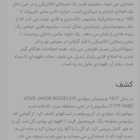
تشکیل می شود. سلنیوم قرمز یک نارسانای الکتریکی و در عین حال
یک اصلاح ناپایدار و غیرفلزی است. حرارت دادن سایر تغییرات تا
100 درجه سانتیگراد سلنیوم خاکستری و فلزی تولید می کند که از
نظر ترمودینامیکی پایدارترین شکل است. سلنیوم فلزی خواص یک
نیمه هادی را نشان می دهد، یک جلوه عکس داخلی برجسته، i.
یعنی رسانایی الکتریکی با قرار گرفتن در معرض نور و اثر
ترموالکتریکی بسیار افزایش می یابد. همه اصلاحات هنگام گرم
شدن به اصلاح فلزی پایدار تبدیل می شوند. مذاب قهوه ای تا سیاه
است، بخار آن قهوه ای مایل به زرد است.
کشف
در سال 1817 شیمیدان سوئدی JÖNS JAKOB BERZELIUS
(1779-1848) سلنیوم را در لجن محفظه سرب کارخانه اسید
سولفوریک سوئدی در گریپسولم در استکهلم کشف کرد. از آنجایی که
برزلیوس متوجه رنگ غیرمعمول قرمز تا قهوه ای روشن گل شد، آن را
به طور کامل بررسی کرد. او گل را با آکوا رژیا درمان کرد و ماده ای به
دست آورد که با شعله آبی می سوخت و بوی شدید تربچه می داد.