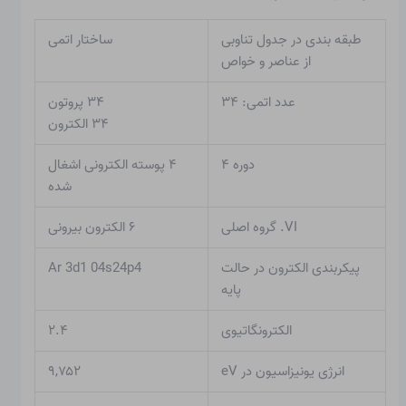
طبقه بندی در جدول تناوبی
ساختار اتمی
از عناصر و خواص
عدد اتمی: ۳۴
۳۴ پروتون
۳۴ الکترون
دوره ۴
۴ پوسته الکترونی اشغال
شده
VI. گروه اصلی
۶ الکترون بیرونی
پیکربندی الکترون در حالت
Ar 3d1 04s24p4
پایه
الکترونگاتیوی
۲.۴
انرژی یونیزاسیون در eV
۹,۷۵۲