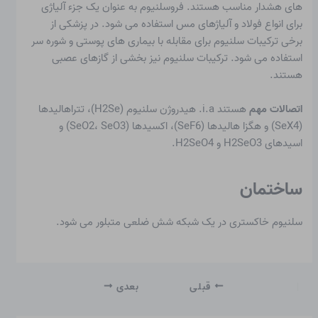
های هشدار مناسب هستند. فروسلنیوم به عنوان یک جزء آلیاژی
برای انواع فولاد و آلیاژهای مس استفاده می شود. در پزشکی از
برخی ترکیبات سلنیوم برای مقابله با بیماری های پوستی و شوره سر
استفاده می شود. ترکیبات سلنیوم نیز بخشی از گازهای عصبی
هستند.
اتصالات مهم
هستند i.a. هیدروژن سلنیوم (H2Se)، تتراهالیدها
(SeX4) و هگزا هالیدها (SeF6)، اکسیدها (SeO2، SeO3) و
اسیدهای H2SeO3 و H2SeO4.
ساختمان
سلنیوم خاکستری در یک شبکه شش ضلعی متبلور می شود.
قبلی
بعدی