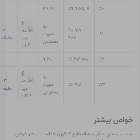
۴۹.۷٪
۷۹.۹۱۶۵۲۷
۸۰
β
به
۱۸
۸۰.۹۱۷
۸۱
صورت
۹۸۴
دقیقه
مصنوعی
: ۱.۶
۹.۲٪
۷۰۷ ۸۱.۹۱۶
۸۲
β
به
۲۳
۸۳
۸۲.۹۱۸
صورت
دقیقه
مصنوعی
: ۳.۹
خواص بیشتر
سلنیوم متعلق به گروه به اصطلاح کالکوژن ها است. از نظر خواص