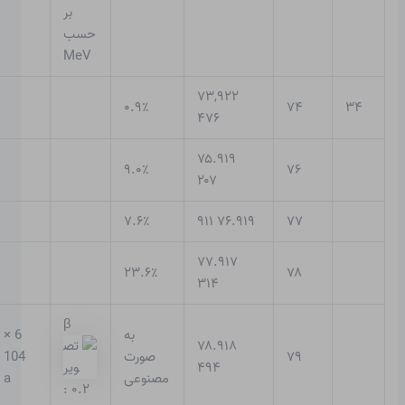
بر
حسب
MeV
۷۳,۹۲۲
۰.۹٪
۷۴
۳۴
۴۷۶
۷۵.۹۱۹
۹.۰٪
۷۶
۲۰۷
۷.۶٪
۷۶.۹۱۹ ۹۱۱
۷۷
۷۷.۹۱۷
۲۳.۶٪
۷۸
۳۱۴
β
به
6 ×
۷۸.۹۱۸
۷۹
صورت
104
۴۹۴
مصنوعی
a
: ۰.۲