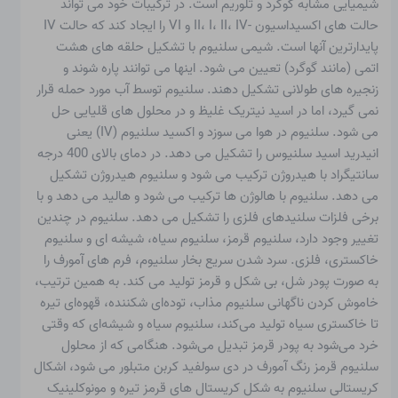
شیمیایی مشابه گوگرد و تلوریم است. در ترکیبات خود می تواند
حالت های اکسیداسیون -II، I، II، IV و VI را ایجاد کند که حالت IV
پایدارترین آنها است. شیمی سلنیوم با تشکیل حلقه های هشت
اتمی (مانند گوگرد) تعیین می شود. اینها می توانند پاره شوند و
زنجیره های طولانی تشکیل دهند. سلنیوم توسط آب مورد حمله قرار
نمی گیرد، اما در اسید نیتریک غلیظ و در محلول های قلیایی حل
می شود. سلنیوم در هوا می سوزد و اکسید سلنیوم (IV) یعنی
انیدرید اسید سلنیوس را تشکیل می دهد. در دمای بالای 400 درجه
سانتیگراد با هیدروژن ترکیب می شود و سلنیوم هیدروژن تشکیل
می دهد. سلنیوم با هالوژن ها ترکیب می شود و هالید می دهد و با
برخی فلزات سلنیدهای فلزی را تشکیل می دهد. سلنیوم در چندین
تغییر وجود دارد، سلنیوم قرمز، سلنیوم سیاه، شیشه ای و سلنیوم
خاکستری، فلزی. سرد شدن سریع بخار سلنیوم، فرم های آمورف را
به صورت پودر شل، بی شکل و قرمز تولید می کند. به همین ترتیب،
خاموش کردن ناگهانی سلنیوم مذاب، توده‌ای شکننده، قهوه‌ای تیره
تا خاکستری سیاه تولید می‌کند، سلنیوم سیاه و شیشه‌ای که وقتی
خرد می‌شود به پودر قرمز تبدیل می‌شود. هنگامی که از محلول
سلنیوم قرمز رنگ آمورف در دی سولفید کربن متبلور می شود، اشکال
کریستالی سلنیوم به شکل کریستال های قرمز تیره و مونوکلینیک