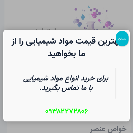
رش
پیمایش
Main
ه
نوشته
Menu
حتوا
سایت لرن
شیمی
بهترین قیمت مواد شیمیایی را از
بستن
ما بخواهید
برای خرید انواع مواد شیمیایی
سلنیوم در شیمی | فرهنگ لغت
با ما تماس بگیرید.
دانشجویی
۰۹۳۸۲۲۷۲۸۰۶
از
۶ مرداد ۱۴۰۵
/
Christopher J. Ziegler
خواص عنصر