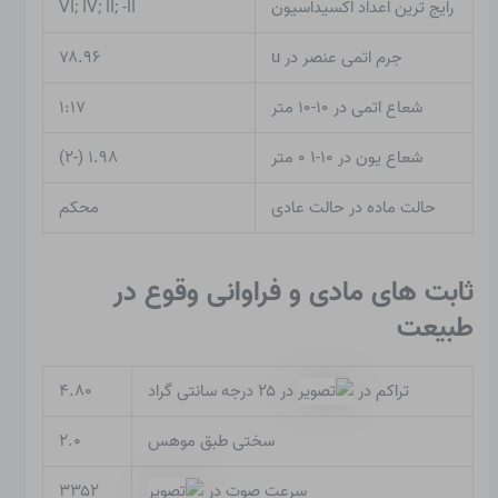
رایج ترین اعداد اکسیداسیون
VI; IV; II; -II
جرم اتمی عنصر در u
۷۸.۹۶
شعاع اتمی در ۱۰-۱۰ متر
۱:۱۷
شعاع یون در ۱۰-۱ ۰ متر
۱.۹۸ (-۲)
حالت ماده در حالت عادی
محکم
ثابت های مادی و فراوانی وقوع در
طبیعت
تراکم در
در ۲۵ درجه سانتی گراد
۴.۸۰
سختی طبق موهس
۲.۰
سرعت صوت در
۳۳۵۲