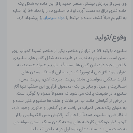
وی پس از پردازش بیشتر، عنصر جدید را از این ماده به شکل یک
ماده فلزی براق به دست آورد. او نام «سلنیوم» را با نماد Se (با اشاره
به تلوریم قبلاً کشف شده و مرتبط با
مواد شیمیایی
) پیشنهاد کرد.
وقوع/تولید
سلنیوم با رتبه ۵۹ در فراوانی عناصر، یکی از عناصر نسبتا کمیاب روی
زمین است. سلنیوم به ندرت در طبیعت به شکل کانی های سلنیدی
خالص وجود دارد، این کانی ها معمولاً با تلوریم همراه هستند، به
عنوان مواد افزودنی ایزومورفیک در بسیاری از سنگ معدن های
فلزات سنگین سولفیدی مانند پیریت، پیریت آهن، پیریت مس،
اسفالریت و غیره، و بنابراین یک -محصول فرآوری این سنگها تنها آثار
سلنیوم در طبیعت یافت می شود که معمولاً همراه با گوگرد است.
در برخی از گیاهان مانند ب. در غلات و علف ها سلنیوم غنی شده و
به عنوان یک عنصر کمیاب در بافت های گیاهی و جانوری وجود دارد.
از نظر فنی، سلنیوم عمدتاً از لجن آند پالایش مس الکترولیتی یا از
گرد و غبار دودکش کارخانه های برشته کردن سنگ معدن سولفیدی
به دست می آید. سلنیدهای نامحلول در آب لجن آند یا با