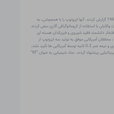
دانشمندان شوروی در اطراف GEORGIJ NIKOLAJEWITSCH FLEROV کشف عنصر 104 را به شکل ایزوتوپ 2 6 0104 در سال 1964 گزارش کردند. آنها ایزوتوپ را با همجوشی، به
دند. گروه دیگری در اطراف IVO ZVARA در سال 1966 با جداسازی محصولات واکنش با استفاده از کروماتوگرافی گازی سعی کردند
 موفق به کشف 24 اثر شکافت شدند و به همین دلیل ادعا کردند که اولویت کشف عنصر 104 است. به افتخار دانشمند فقید شوروی و فیزیکدان هسته ای
ایگور واسیلیویچ کورچاتوف، آنها نام “Kurchatovium” را با نماد شیمیایی “Ku” پیشنهاد کردند. برای این عنصر در سال 1968/1969، محققان آمریکایی موفق به تولید سه ایزوتوپ از
عنصر 104 با بمباران کالیفرنیوم با یون‌های اکسیژن پر انرژی شدند. از آنجایی که فعالیت ایزوتوپ 2 6 0104 توسط دانشمندان شوروی و نیمه عمر 0.3 ثانیه توسط آمریکایی ها تأیید نشد،
آنها خود را کاشف واقعی عنصر جدید 104 می دانستند. آنها دوباره نام روترفوردیوم را به افتخار ارنست رادرفورد فیزیکدان هسته ای بریتانیایی پیشنهاد کردند. نماد شیمیایی به عنوان “Rf”