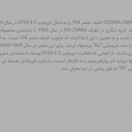
اصطلاح همجوشی داغ، 2 4 2Pu و 2 2Ne به دست آور
این نتیجه را تایید کنند. آنها