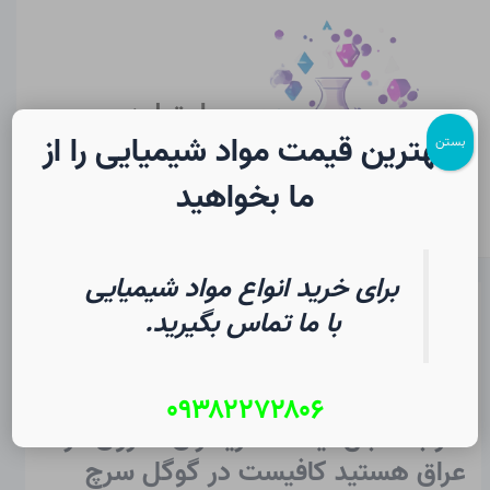
رش
پیمایش
Main
ه
نوشته
Menu
حتوا
سایت لرن
شیمی
بهترین قیمت مواد شیمیایی را از
بستن
ما بخواهید
برای خرید انواع مواد شیمیایی
خریداران حلزون در عراق
با ما تماس بگیرید.
از
۲ مرداد ۱۴۰۵
/
Christopher J. Ziegler
۰۹۳۸۲۲۷۲۸۰۶
اگر به دنبال لیست خریداران حلزون در
عراق هستید کافیست در گوگل سرچ