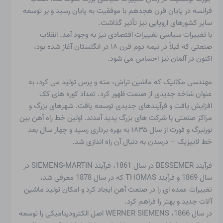
فرانسه در پایان قرن هجدهم با موفقیت به پایان رسید و بر توسعه
سایر کشورهای اروپایی نیز تأثیر گذاشت.
با تغییرات سیاسی تغییرات اقتصادی نیز به وجود آمد. انقلاب
صنعتی که قبلاً در نیمه دوم قرن ۱۸ در انگلستان آغاز شده بود،
اکنون در آلمان نیز احساس می شود.
مهندسی مکانیک که ماشین تراش، مته و پرس تولید می کرد، به
عنوان شاخه جدیدی از صنعت ظهور کرد. تعداد کوره های کک
افزایش یافت و فرآیندهای جدیدی توسعه یافت. شهرهای بزرگ و
مراکز صنعتی با شرکت های بزرگ پدید آمدند. اولین خط راه آهن بین
نورنبرگ و فورت از سال ۱۸۳۵ به بهره برداری رسید و چهار سال بعد
خط لایپزیک – درسدن به دنبال آن راه اندازی شد.
فرآیند BESSEMER در سال 1861، فرآیند SIEMENS-MARTIN در
سال 1869 و فرآیند THOMAS که در سال 1878 معرفی شد،
تغییرات عمده ای را در صنعت آهن ایجاد کرد و امکان تولید ماشین
آلات جدید و بهتر را فراهم کرد.
در سال 1866، WERNER SIEMENS اصل الکترودینامیکی را توسعه