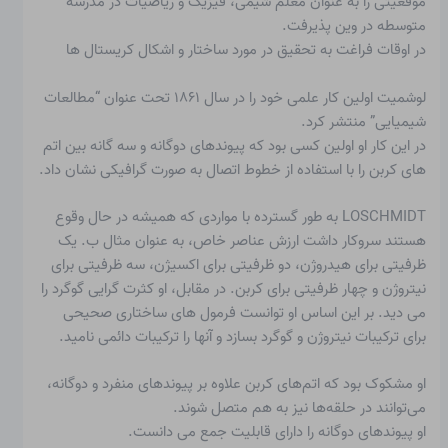
موقعیتی را به عنوان معلم شیمی، فیزیک و ریاضیات در مدرسه
متوسطه در وین پذیرفت.
در اوقات فراغت به تحقیق در مورد ساختار و اشکال
کریستال ها
لوشمیت اولین کار علمی خود را در سال ۱۸۶۱ تحت عنوان “مطالعات
شیمیایی” منتشر کرد.
در این کار او اولین کسی بود که پیوندهای دوگانه و سه گانه بین اتم
های کربن را با استفاده از خطوط اتصال به صورت گرافیکی نشان داد.
LOSCHMIDT به طور گسترده با مواردی که همیشه در حال وقوع
هستند سروکار داشت
ارزش
عناصر خاص، به عنوان مثال ب. یک
ظرفیتی برای هیدروژن، دو ظرفیتی برای اکسیژن، سه ظرفیتی برای
نیتروژن و چهار ظرفیتی برای کربن. در مقابل، او کثرت گرایی گوگرد را
می دید. بر این اساس او توانست فرمول های ساختاری صحیحی
برای ترکیبات نیتروژن و گوگرد بسازد و آنها را ترکیبات دائمی نامید.
او مشکوک بود که اتم‌های کربن علاوه بر پیوندهای منفرد و دوگانه،
می‌توانند در حلقه‌ها نیز به هم متصل شوند.
او پیوندهای دوگانه را دارای قابلیت جمع می دانست.