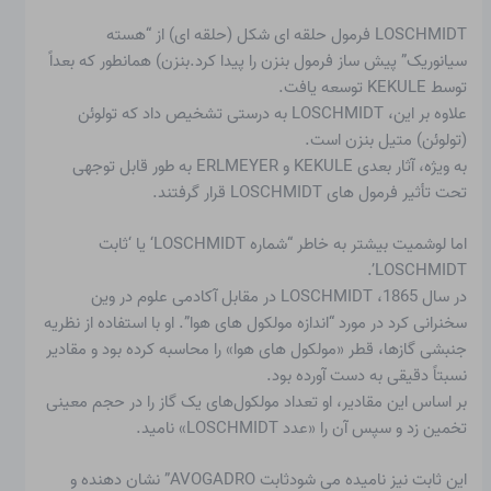
LOSCHMIDT فرمول حلقه ای شکل (حلقه ای) از “هسته
سیانوریک” پیش ساز فرمول بنزن را پیدا کرد.
بنزن
) همانطور که بعداً
توسط KEKULE توسعه یافت.
علاوه بر این، LOSCHMIDT به درستی تشخیص داد که تولوئن
(تولوئن) متیل بنزن است.
به ویژه، آثار بعدی KEKULE و ERLMEYER به طور قابل توجهی
تحت تأثیر فرمول های LOSCHMIDT قرار گرفتند.
اما لوشمیت بیشتر به خاطر “
شماره LOSCHMIDT
‘ یا ‘ثابت
LOSCHMIDT’.
در سال 1865، LOSCHMIDT در مقابل آکادمی علوم در وین
سخنرانی کرد در مورد “اندازه مولکول های هوا”. او با استفاده از نظریه
جنبشی گازها، قطر «مولکول های هوا» را محاسبه کرده بود و مقادیر
نسبتاً دقیقی به دست آورده بود.
بر اساس این مقادیر، او تعداد مولکول‌های یک گاز را در حجم معینی
تخمین زد و سپس آن را «عدد LOSCHMIDT» نامید.
این ثابت نیز نامیده می شود
ثابت AVOGADRO
” نشان دهنده و