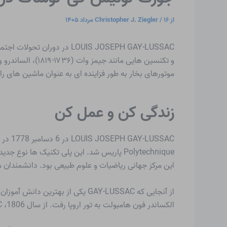
از
۱۶ مرداد ۱۴۰۵
/
Christopher J. Ziegler
LOUIS JOSEPH GAY-LUSSAC در دوران تحولات اجتماعی عمیق زندگی می کرد. با
موتورهای بخار به طور فزاینده ای به عنوان ماشین های ران
زندگی کن و عمل کن
این مرکز جهانی ریاضیات و علوم طبیعی بود. دانشمندان مشهوری مانند LAPLACE، AMPÈRE، FRESNEL و CARNOT و بعدها خود USSAC
الکساندر فون هامبولت به تور اروپا رفت. از سال 1806، GAY-LUSSAC عضو آکادمی علوم فرانسه بود.