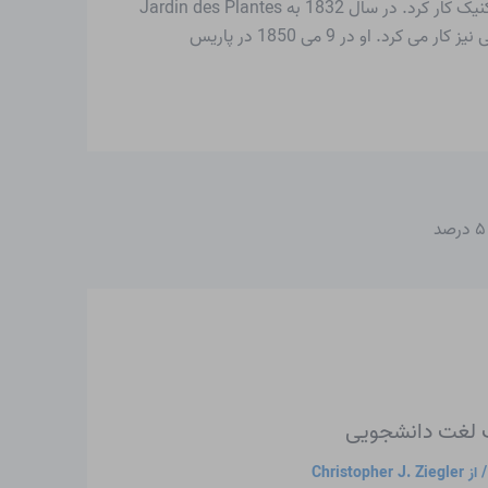
از سال 1808 تا 1832 به عنوان استاد فیزیک در دانشگاه پاریس (سوربن) و از 1809 همچنین به عنوان استاد شیمی در اکول پلی تکنیک کار کرد. در سال 1832 به Jardin des Plantes
نقل مکان کرد و کمی بعد به عنوان “Pair de France” منصوب شد. GAY-LUSSAC علاوه بر کار علمی خود برای ادارات مختلف دولتی نیز کار می کرد. او در 9 می 1850 در پاریس
گ لغت دانشجویی
 از
Christopher J. Ziegler