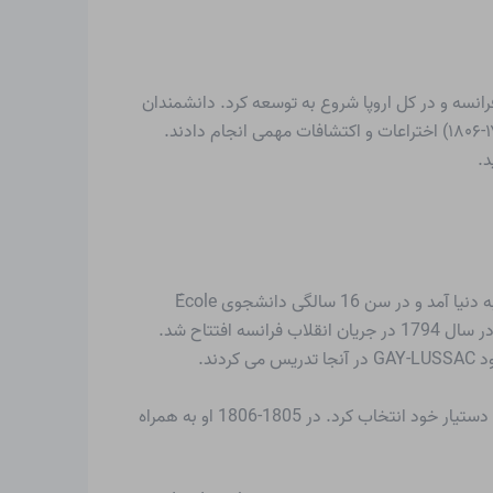
دنی در فرانسه و در کل اروپا شروع به توسعه کرد. دانشمندان
و تکنسین هایی مانند جیمز وات (۱۷۳۶-۱۸۱۹)، الساندرو ولتا (۱۷۴۵-۱۸۲۷)، آندره ماری آمپر (۱۷۷۵-۱۸۳۶) یا چارلز دو کولومب (۱۷۳۶-۱۸۰۶) اختراعات و اکتشافات مهمی انجام دادند.
د.
LOUIS JOSEPH GAY-LUSSAC در 6 دسامبر 1778 در شهر کوچک Saint-Léonard-de-Noblat در مرکز فرانسه، فرزند یک قاضی به دنیا آمد و در سن 16 سالگی دانشجوی École
Polytechnique پاریس شد. این پلی تکنیک ها نوع جدیدی از مؤسسات آموزشی بودند که رابط علم و تولید شدند. اکول پلی تکنیک در سال 1794 در جریان انقلاب فرانسه افتتاح شد.
از آنجایی که GAY-LUSSAC یکی از بهترین دانش آموزان این مدرسه در آن زمان بود، شیمیدان برتولت (1748-1822) او را به عنوان دستیار خود انتخاب کرد. در 1805-1806 او به همراه