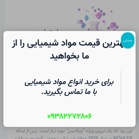
رش
پیمایش
Main
ه
نوشته
Menu
حتوا
سایت لرن
شیمی
بهترین قیمت مواد شیمیایی را از
بستن
ما بخواهید
برای خرید انواع مواد شیمیایی
تنوع مواد آلی در شیمی
با ما تماس بگیرید.
از
۱۹ تیر ۱۴۰۵
/
Christopher J. Ziegler
۰۹۳۸۲۲۷۲۸۰۶
اصطلاح شیمی آلی توسط BERZELIUS معرفی شد و شامل ترکیبات
سنتز شده توسط ارگانیسم ها (به عنوان مثال گیاهان) بود. اعتقاد بر
این بود که یک نیروی ویژه،
“ویتالیس”
مورد نیاز است. پس از اینکه
WÖHLER در سال 1828 موفق شد ترکیب معدنی آمونیوم سیانات