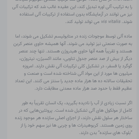
را به ترکیب آلی اوره تبدیل کند، این عقیده غالب شد که ترکیبات آلی
نیز می توانند در آزمایشگاه بدون استفاده از ترکیبات آلی استفاده
شوند.
vis vitalis
می تواند تولید کند.
ماده آلی
توسط موجودات زنده در متابولیسم تشکیل می شوند، اما
به صورت صنعتی نیز تولید می شوند. آنها همیشه حاوی عنصر کربن
هستند و تقریباً همه آنها حاوی هیدروژن هستند. تنها چند عنصر
دیگر از بیش از صد عنصر جدول تناوبی، مانند اکسیژن، نیتروژن،
گوگرد یا فسفر، در تشکیل کلی ترکیبات آلی نقش دارند. امروزه
میلیون ها مورد از این مواد آلی شناخته شده است و صنعت و
تحقیقات سالانه ده ها هزار ماده جدید را سنتز می کنند. این تعداد
عظیم فقط با حدود صد هزار ماده معدنی مطابقت دارد.
اگر نسبت زیادی از آب را نادیده بگیرید، یک انسان تقریباً به طور
کامل از مولکول های آلی تشکیل شده است. پروتئین‌هایی که در
ساختار هر سلول نقش دارند، از اجزای اصلی سازنده هر موجود زنده
روی زمین هستند. کربوهیدرات ها و چربی ها نیز سهم خود را از
“بلوک های سازنده” بدن دارند.