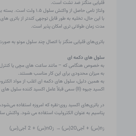
قلیایی منگنز ضد نشت است.
ولتاژ نامی حاصل از واکنش سلول ۱.۵ ولت است. بسته به بار، پس از چند ساعت به زیر ۰.۸ ولت می رسد.
با این حال، تخلیه به طور قابل توجهی کندتر از باتری ها
مدت زمان طولانی تری امکان پذیر است.
باتری‌های قلیایی منگنز با اتصال چند سلول مونو به صورت سری، به ولتاژ نامی متعدد 1.5 ولت می‌رسند، به عنوان مثال
سلول های دکمه ای
به خصوص هنگامی که – مانند ساعت های مچی یا کنترل از ر
به میزان محدودی برای این کار مناسب هستند.
به همین دلیل، سلول های دکمه ای اغلب از مواد الکترود
اکسید جیوه (II) سمی قبلاً عامل اکسید کننده سلول های دکمه ای بود، اما دیگر مجاز به استفاده از آن در اروپا نیست.
در باتری‌های اکسید روی-نقره که امروزه استفاده می‌شود
پتاسیم به عنوان الکترولیت استفاده می شود. واکنش سلولی ولتاژی در حدو
زn(س) + آجی2O(س) → زnO(س) + 2 آجی(س)