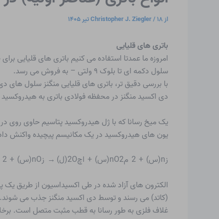
از
۱۸ تیر ۱۴۰۵
/
Christopher J. Ziegler
باتری های قلیایی
امروزه ما عمدتا استفاده می کنیم
باتری های قلیایی
سلول دکمه ای تا بلوک ۹ ولتی – به فروش می رسد.
با بررسی دقیق تر، باتری های قلیایی منگنز سلول های د
دی اکسید منگنز در محفظه فولادی باتری به هیدروکسید م
یک میخ رسانا که با ژل هیدروکسید پتاسیم حاوی روی در
یون های هیدروکسید در یک مکانیسم پیچیده واکنش داده 
زn(س) + 2 مnO2(س) + اچ2O(ل) → زnO(س) + 2 مnO(Oاچ)(س)
الکترون های آزاد شده در طی اکسیداسیون از طریق یک پ
(کاتد) می رسند و توسط دی اکسید منگنز جذب می شوند. تع
غلاف فلزی به طور رسانا به قطب مثبت متصل است. برخلاف