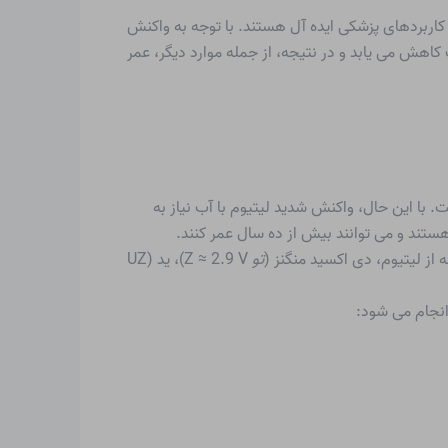
ای کاربردهای پزشکی ایده آل هستند. با توجه به واکنش
دکمه روی-هوا از نظر تئوری می توانند به ولتاژ اسمی ۱.۶۵ ولت برسند. با کاهش منبع هوا، ولتاژ به ۱.۳۵ تا ۱.۴ ولت کاهش می یابد و در نتیجه، از جمله موارد دیگر، عمر
ری ها است. با این حال، واکنش شدید لیتیوم با آب نیاز به
هستند و می توانند بیش از ده سال عمر کنند.
 از لیتیوم، دی اکسید منگنز (
تو
Z ≈ 2.9 V)، ید (UZ
انجام می شود: