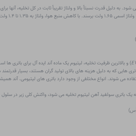
ود. به دلیل قدرت نسبتاً بالا و ولتاژ تقریباً ثابت در کل تخلیه، آنها بر
کلی، سلول های 
E
0 (Li/Li+) = -3.04 V) و بالاترین ظرفیت تخلیه، لیتیوم یک ماده آند ایده آل برای بات
اتری هایی که به دلیل هزینه های بالای تولید گران هستند، بسیار قدرتمند 
تفاده می شوند. انواع مختلفی از وجود دارد
باتری های لیتیومی
. آند همیشه
که یک باتری سولفید آهن لیتیوم تخلیه می شود، واکنش کلی زیر در سلول 