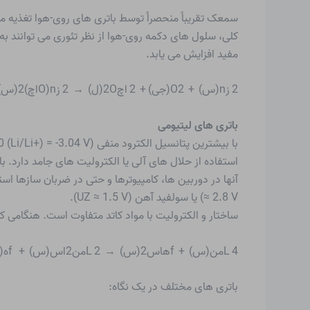
سمعک تقریباً منحصراً توسط باتری های روی-هوا تغذیه می ش
مفید افزایش می یابد.
2 زn(س) + O2(جی) + 2 اچ2O(ل) → 2 زn(Oاچ)2(س)
باتری های لیتیومی
با بیشترین پتانسیل الکترود منفی (
استفاده از حلال های آلی یا الکترولیت های جامد دارد. ب
آنها در دوربین ها، کامپیوترها و حتی در ضربان سازها اس
≈ 2.8 V) یا سولفید آهن (UZ ≈ 1.5 V).
ساختار و الکترولیت با مواد کاتد متفاوت است. هنگامی 
4 Lمن(س) + fهاس2(س) → 2 Lمن2اس(س) + fه(س)
باتری های مختلف در یک نگاه: