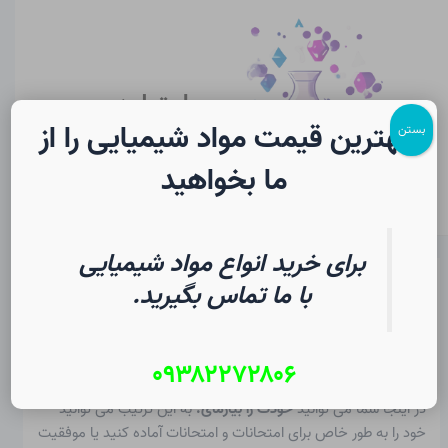
رش
پیمایش
Main
ه
نوشته
Menu
حتوا
سایت لرن
شیمی
بهترین قیمت مواد شیمیایی را از
بستن
ما بخواهید
برای خرید انواع مواد شیمیایی
آزمون دانش، یون ها و مواد یونی
با ما تماس بگیرید.
در شیمی | فرهنگ لغت دانشجویی
۰۹۳۸۲۲۷۲۸۰۶
از
۲ مرداد ۱۴۰۵
/
Christopher J. Ziegler
در اینجا شما می توانید
خودت را بیازمای.
به این ترتیب می توانید
خود را به طور خاص برای امتحانات و امتحانات آماده کنید یا موفقیت