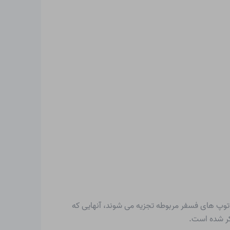
یعی A = 32، 33، 34 و 36، 18 ایزوتوپ مصنوعی و رادیواکتیو دیگر نیز وجود دارد. سبک ترها (A<34) به ایزوتوپ های فسفر مربوطه تجزیه می شوند، آنهایی که