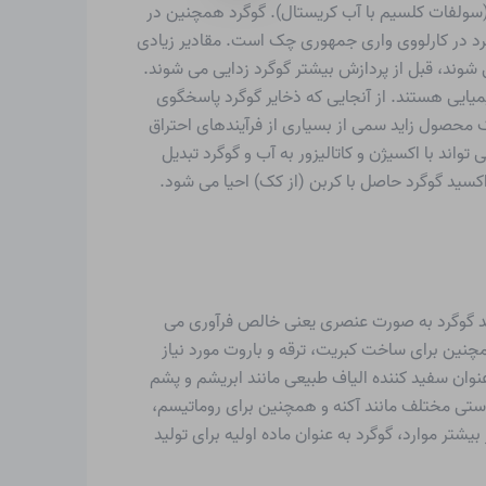
افت می شوند، به عنوان مثال. B. باریت (سولفات باریم) و گچ (سولفات کلسیم با آب کریستال). گوگرد همچنین در
رد در کارلووی واری جمهوری چک است. مقادیر زیادی
شوند، قبل از پردازش بیشتر گوگرد زدایی می شوند.
ود دارند که حاوی گوگرد متصل به شیمیایی هستند. از آنجایی که ذخایر گوگرد پاسخگوی
ک محصول زاید سمی از بسیاری از فرآیندهای احتراق
اند با اکسیژن و کاتالیزور به آب و گوگرد تبدیل
ید گوگرد حاصل با کربن (از کک) احیا می شود.
ق مختلف در صنایع شیمیایی مورد استفاده قرار می گیرد. تنها حدود ۱۰ درصد از کل تولید گوگرد به صورت عنصری یعنی خالص فرآوری می
نین برای ساخت کبریت، ترقه و باروت مورد نیاز
ان سفید کننده الیاف طبیعی مانند ابریشم و پشم
پوستی مختلف مانند آکنه و همچنین برای روماتیسم،
یشتر موارد، گوگرد به عنوان ماده اولیه برای تولید