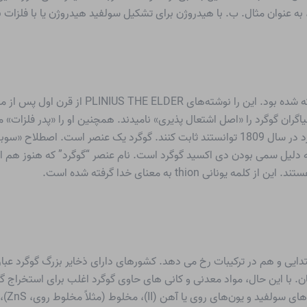
به عنوان مثال. ب. با هیدروژن برای تشکیل سولفید هیدروژن یا با فلزات 
گوگرد یکی از آن عناصری است که در دوران باستان
مشکوک بود، جوزف لوئیس گی-لوساک و لوئیس ژاک تنارد در سال 1809 توانستند ثابت کنند. گوگر
تدایی و هم در ترکیبات رخ می دهد. کشورهای دارای ذخایر بزرگ گوگرد عبارت
 با این حال، مواد معدنی و کانی های حاوی گوگرد اغلب برای استخراج گ
، مخلوط (مثلاً مخلوط روی، ZnS)، شن (مانند پیریت مس، CuFeS)