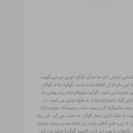
اساس آرایش اتم ها به آن گوگرد لوزی نیز می گویند.
این نام از آن گرفته شده است. گوگرد بتا از گوگرد
ینیک” نیز نامیده می شود. گوگرد مونوکلینیک زرد روشن به
یف زیر میکروسکوپ دیده می شوند. گوگرد در دمای ۱۱۳ درجه سانتی گراد (لوزی) یا در دمای ۱۱۹ درجه سانتی گراد (مونوکلینیک) به مایع تبدیل می شود. در
 مایع زرد رنگ است، اما با گرم شدن بیشتر گوگرد به رنگ قهوه ای تیره در می آید و چسبناک می شود. اگر گوگرد تا بیش از ۴۰۰ درجه سانتیگراد گرم شود، مذاب چسبناک دوباره نازک
ناخته می شود، از خنک کردن بخار گوگرد به دست می آید. این یک
ز این، فرم آلفای پایدار در خنک شدن بیشتر دوباره
 شعله مایل به آبی از حدود ۲۵۰ درجه سانتیگراد می سوزد. این گازهای با بوی تند (دی اکسید گوگرد) تولید می کند.