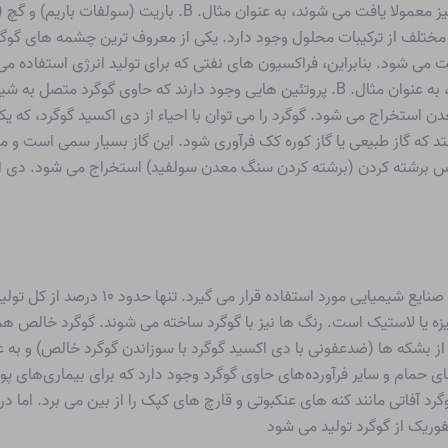
درخشندگی (به عنوان مثال galena، PbS). سولفات ها نیز معمولا ی
ی مختلف از ترکیبات محلول وجود دارد. یکی از معروف ترین چشمه های گوگ
ی شود. بنابراین، فراکسیون های نفتی که برای تولید انرژی استفاده می 
ترکیبات گوگردی در موجودات از اهمیت بالایی برخوردارند، به عنوان مثال. B. پروتئین هایی وج
ن استخراج می شود. گوگرد را می توان با احیاء از دی اکسید گوگرد، که ی
که گاز طبیعی یا گاز کوره کک فرآوری شود. این گاز بسیار سمی است و می تو
س برشته کردن (برشته کردن سنگ معدن سولفید) استخراج می شود. دی اکس
گوگرد یکی از مواد اولیه اولیه است که به طر
ه یا لاستیک است. رنگ ها نیز با گوگرد ساخته می شوند. گوگرد خالص همچ
شکه ها (ضدعفونی با دی اکسید گوگرد با سوزاندن گوگرد خالص) و به عنو
ای حمام و سایر فرآورده‌های حاوی گوگرد وجود دارد که برای بیماری‌های 
 آفاتی مانند کنه های عنکبوتی و قارچ های کپک را از بین می برد. اما در ب
وریک از گوگرد تولید می شود