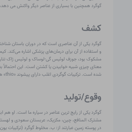
گوگرد همچنین با بسیاری از عناصر دیگر واکنش می دهد، 
کشف
شده است. ترکیبات گوگردی اغلب دارای پیشوند «thio» هستند. این از کلمه یونانی thion به معنای خدا گرفته شده است.
وقوع/تولید
گوگرد یکی از رایج ترین عناصر در سیاره ما است. او هم اب
مشترک المنافع، چین، مکزیک، عربستان سعودی و لهستان.
در پوسته زمین عبارتند از: ب. مخلوط گوگرد (ترکیبات یون‌های سولفید و یون‌های روی یا آهن (II)