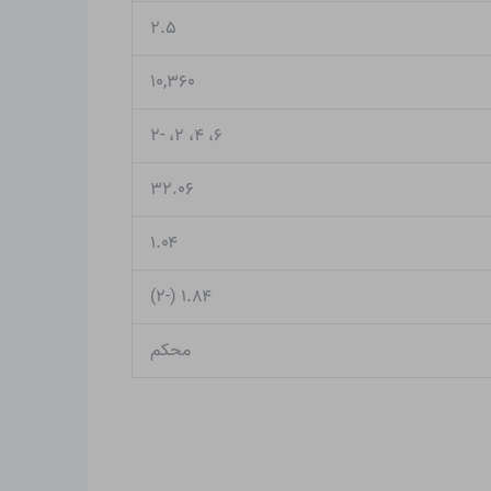
۲.۵
۱۰,۳۶۰
۶، ۴، ۲، -۲
۳۲.۰۶
۱.۰۴
۱.۸۴ (-۲)
محکم