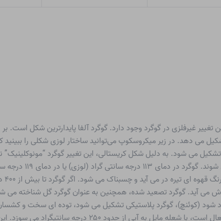
تغییر غیرفلزی در گوگرد وجود دارد. گوگرد آلفا پایدارترین شکل است. بر 
کیل می دهد. در زیر میکروسکوپ می‌توانید ساختار لوزی شکلی را ببینید که 
انتیگراد گرم می شود تشکیل می شود. به دلیل شکل کریستالی، این تغییر گوگرد “مونوکل
نظر می رسد. سوزن های ظر
ابتدا
ای ۴۴۵ درجه سانتیگراد به جوش می آید. گوگرد تصعید شده، همچنین به عنوان گوگرد گل ش
 شود (کوئنچ)، گوگرد پلاستیکی تشکیل می شود، توده ای سخت و کشسان. ا
تشکیل می شود. گوگرد با آب واکنش نمی دهد. قابل اشتعال است، با