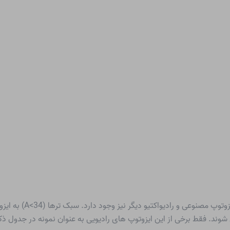
علاوه بر سه ایزوتوپ طب