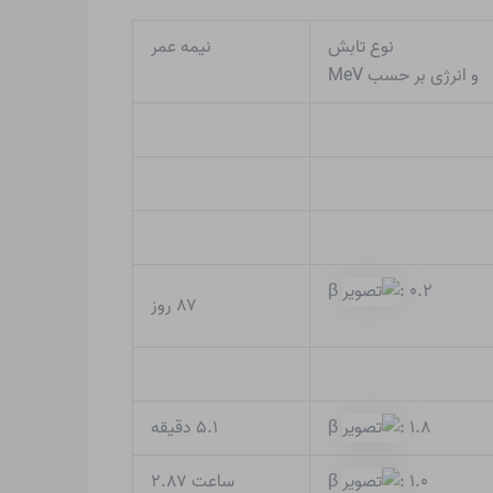
نوع تابش
نیمه عمر
و انرژی بر حسب MeV
β
: ۰.۲
۸۷ روز
۵.۱ دقیقه
β
: ۱.۸
ساعت ۲.۸۷
β
: ۱.۰