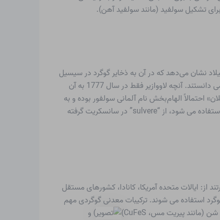
برای تشکیل سولفید (مانند سولفید آهن).
 شناخته شده بود. این را نوشته‌های PLINIUS THE ELDER از قرن اول پس از میلاد نشان می‌دهد که در آن به ذخایر گوگرد در سیسیل
و استفاده از آن برای درمان‌های پزشکی اشاره می‌کند. کیمیاگران گوگرد را «اصل اشتعال پذیری» نامیدند. همچنین او را «پدر فلزات» می دانستند. آنچه لاووازیر فقط در سال 1777 به آن
د یک عنصر است. اصطلاح «سوبلان» احتمالاً الهام‌بخش نام آلمانی سولفور بوده و به
معنای چیزی شبیه خوابیدن یا کشتن است. این احتمالاً به دلیل سمی بودن دی اکسید گوگرد است. نام عنصر “گوگرد” که هنوز هم استفاده می شود، از “sulvere” در سانسکریت گرفته
ند از: ایالات متحده آمریکا، کانادا، کشورهای مستقل
وگرد استفاده می شوند. ترکیبات معدنی گوگردی مهم
) و