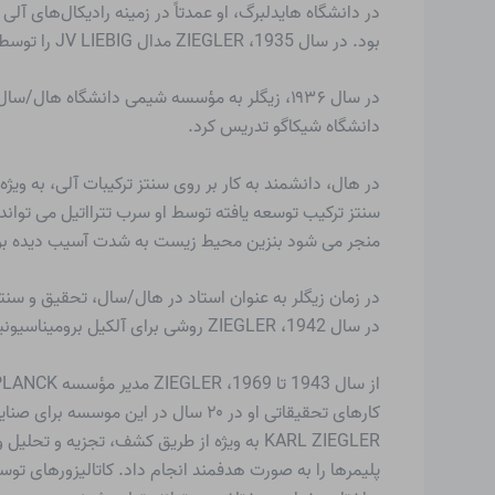
در دانشگاه هایدلبرگ، او عمدتاً در زمینه رادیکال‌های آلی آ
بود. در سال 1935، ZIEGLER مدال JV LIEBIG را توسط انجمن شیمیدانان آلمان به دلیل یافته های خود در این زمینه دریافت کرد.
در سال ۱۹۳۶، زیگلر به مؤسسه شیمی دانشگاه ها
دانشگاه شیکاگو تدریس کرد.
در هال، دانشمند به کار بر روی سنتز ترکیبات آلی، به ویژه 
سنتز ترکیب توسعه یافته توسط او
سرب تترااتیل
می تواند 
منجر می شود
بنزین
محیط زیست به شدت آسیب دیده بود 
در زمان زیگلر به عنوان استاد در هال/سال، تحقیق و سنت
در سال 1942، ZIEGLER روشی برای
آلکیل برومیناسیون
ی
از سال 1943 تا 1969، ZIEGLER مدیر مؤسسه MAX PLANCK (که قبلاً به عنوان مؤسسه Kaiser Wilhelm شناخته می شد) در Mülheim/Ruhr بود.
کارهای تحقیقاتی او در ۲۰ سال در این موسسه برای صنایع شیمیایی بسیار مثمر ثمر بود.
KARL ZIEGLER به ویژه از طریق کشف، تجزیه و تحلیل و استفاده از آلی فلزی شناخته شد