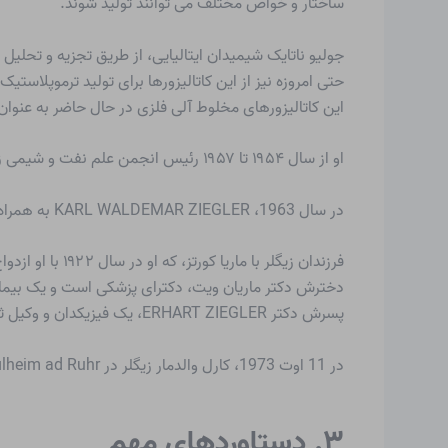
ساختار و خواص مختلف می توانند تولید شوند.
جولیو ناتا
یک شیمیدان ایتالیایی، از طریق تجزیه و تحلیل
حتی امروزه نیز از این کاتالیزورها برای تولید ترموپلاستیک ها با پلیمریزاسیون استفا
این کاتالیزورهای مخلوط آلی فلزی در حال حاضر به عنوا
او از سال ۱۹۵۴ تا ۱۹۵۷ رئیس انجمن علم نفت و شیمی زغال سنگ آلمان بود.
در سال 1963، KARL WALDEMAR ZIEGLER به همراه GIULIO NATTA برای تحقیقات خود در زمینه تولید پلیمرها با کاتالیزورهای آلی فلزی جایزه نوبل شیمی را دریافت کردند.
فرزندان زیگلر با ماریا کورتز، که او در سال ۱۹۲۲ با او ازدواج کرد، نیز وارد یک حرفه علمی شدند.
دخترش دکتر ماریان ویت، دکترای پزشکی است و یک بیمار
پسرش دکتر ERHART ZIEGLER، یک فیزیکدان و وکیل ثبت اختراع است.
در 11 اوت 1973، کارل والدمار زیگلر در Mülheim ad Ruhr درگذشت.
۳. دستاوردهای مهم