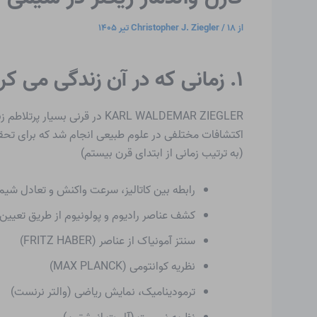
از
۱۸ تیر ۱۴۰۵
/
Christopher J. Ziegler
۱. زمانی که در آن زندگی می کرد
KARL WALDEMAR ZIEGLER در قرنی بسیار پرتلاطم زندگی می کرد که با دو جنگ جهانی، انقلاب، و همچنین دستاوردهای علمی و فنی بی شماری همراه بود.
اکتشافات مختلفی در علوم طبیعی انجام شد که برای تحقیقات KARL WALDEMAR ZIEGLER نیز قابل توجه بود، مانند به 
(به ترتیب زمانی از ابتدای قرن بیستم)
رابطه بین کاتالیز، سرعت واکنش و تعادل شیمیایی (M OSTWALD
کشف عناصر رادیوم و پولونیوم از طریق تعیی
سنتز آمونیاک از عناصر (FRITZ HABER)
نظریه کوانتومی (MAX PLANCK)
ترمودینامیک، نمایش ریاضی (والتر نرنست)