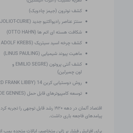
نظریه نسبیت (آلبرت انیشتین)
کشف نوترون (جیمز چادویک)
سنتز عناصر رادیواکتیو جدید (FREDERIC JOLIOT-CURIE و IRENE JOLIOT-CURIE)
شکافت هسته ای اتم ها (OTTO HAHN)
کشف چرخه اسید سیتریک (HANS ADOLF KREBS)
ماهیت پیوند شیمیایی (LINUS PAULING)
کشف آنتی پروتون (EMILIO SEGRE و
اون چمبرلین)
روش دوستیابی کربن 14 (WILLARD FRANK LIBBY)
توسعه کامپیوترهای قابل حمل (PIERRE GILLES DE GENNES)
پیامدهای فاجعه باری داشت.