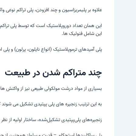
علاوه بر پلیمریزاسیون و چند افزودن، پلی تراکم نوع
این همان تعداد دوروپلاستیک است که توسط پلی تراکم 
این شامل
فنولیک ها
.
پلی آمیدهای ترموپلاستیک (انواع نایلون، پرلون) و پلی ا
چند متراکم شدن در طبیعت
بسیاری از مواد درشت مولکولی طبیعی نیز از واکنش ها
به این ترتیب زنجیره های پلی پپتیدی تشکیل می شوند ک
زنجیره‌های پلی‌پپتیدی تشکیل‌شده، ساختار اولیه از نظر 
پلی ساکاریدها
استحکام – قدرت
و
سلولز
همچنین از چند