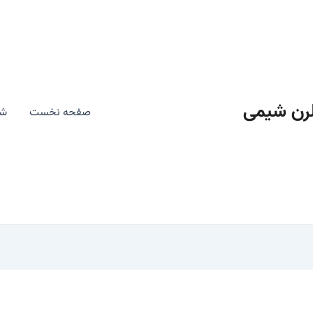
رن شیمی
صفحه نخست
شی