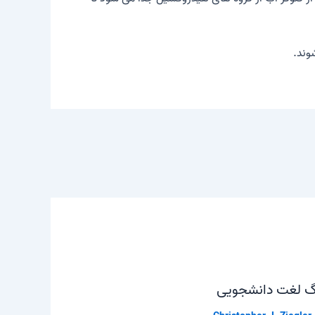
وند.
نگ لغت دانشجویی