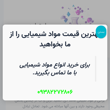
رش
پیمایش
Main
ه
نوشته
Menu
حتوا
سایت لرن
شیمی
بهترین قیمت مواد شیمیایی را از
بستن
ما بخواهید
برای خرید انواع مواد شیمیایی
چرخه مواد در شیمی | فرهنگ لغت
با ما تماس بگیرید.
دانشجویی
۰۹۳۸۲۲۷۲۸۰۶
از
۱۲ مرداد ۱۴۰۵
/
Christopher J. Ziegler
برخی از مواد طبیعی مانند دی اکسید کربن و آب در چندین بخش
محیطی وجود دارند و بین آنها مبادله می شود. تعادل تبادل