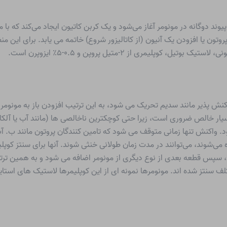
ند دوگانه در مونومر آغاز می‌شود و یک کربن کاتیون ایجاد می‌کند که با
روتون یا افزودن یک آنیون (از کاتالیزور شروع) خاتمه می یابد. برای این 
یمری از ۲-متیل پروپن و ۰.۵-۵٪ ایزوپرن است.
اکنش پذیر مانند سدیم تحریک می شود، به این ترتیب افزودن باز به مونومر 
سیار خالص ضروری است، زیرا حتی کوچکترین ناخالصی ها (مانند آب یا آلکانول
. واکنش تنها زمانی متوقف می شود که تامین کنندگان پروتون مانند ب. آب
 می‌شوند، می‌توانند در مدت زمان طولانی خنثی شوند. آنها برای سنتز کوپل
، سپس قطعه بعدی از نوع دیگری از مونومر اضافه می شود و به همین ترتی
سنتز شده اند. مونومرها نمونه ای از این کوپلیمرها لاستیک های استای