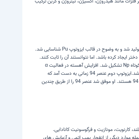
ر فلزات مانند هیدروژن، اکسیژن، نیتروژن و کربن ترکیب
در دسامبر 1940، پلوتونیوم به طور مصنوعی توسط گروه کاری SEABORG، McMILLAN، KENNEDY و WAHL در ایالات متحده تولید شد و به وضوح در قالب ایزوتوپ Pu شناسایی شد.
شدند که واپاشی β این ایزوتوپ باید ایزوتوپ عنصر 94 را نیز به عنوان ماده دختر ایجاد کرده باشد. اما نتوانستند آن را ثابت کنند.
در دسامبر 1940، نمونه‌هایی از ایزوتوپ U با دوترون‌های بسیار شتاب‌دهی شده تحت تابش قرار گرفتند. ایزوتوپ نپتونیوم با عمر کوتاه Np تشکیل شد. افزایش آهسته در فعالیت α
نمونه نشان داد که ایزوتوپ Np ابتدا تشکیل شده است. سپس با گسیل β با نیمه عمر 2117 روز به ایزوتوپ 238 عنصر 94 تبدیل شد.ایزوتوپ دوم عنصر 94 زمانی به دست آمد که
ایزوتوپ U با نوترون های سریع تابش شد. ARTHUR C. WAHL در فوریه 1941 مدرک روشنی ارائه کرد که اینها ایزوتوپ‌های عنصر 94 هستند. او موفق شد عنصر 94 را از طریق چندین
وم به طور طبیعی در مقادیر بسیار کمی در سنگ معدن اورانیوم وجود دارد، به عنوان مثال. B. در پیچبلند، کارنویت، مونازیت و فرگوسونیت کانادایی.
ست یافت می شود، از جمله موارد دیگر، از انفجار بمب اتمی و آزمایش های