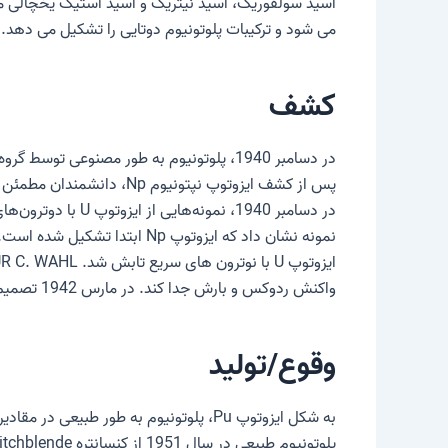
اسید سولفوریک، اسید نیتریک و اسید استیک یخچالی مورد 
می شود و ترکیبات پلوتونیوم دوتایی را تشکیل می دهد.
کشف
واکنش ردوکس و بارش جدا کند. در مارس 1942 تصمیم گرفته شد که نام “پلوتونیوم” با نماد شیمیایی “Pu” معرفی شود.
وقوع/تولید