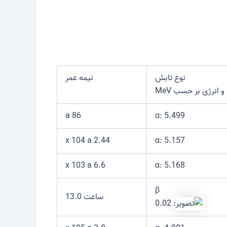
نوع تابش
نیمه عمر
و انرژی بر حسب MeV
86 a
α: 5.499
2.44 x 104 a
α: 5.157
6.6 x 103 a
α: 5.168
β
ساعت 13.0
: 0.02