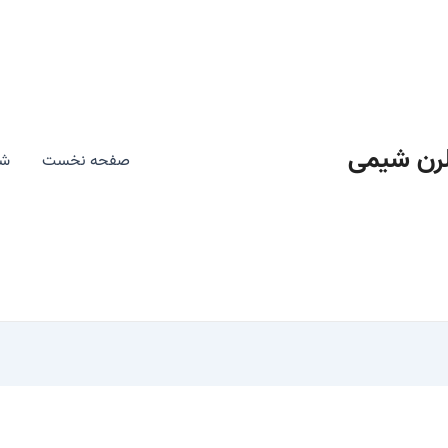
رن شیمی
صفحه نخست
شی