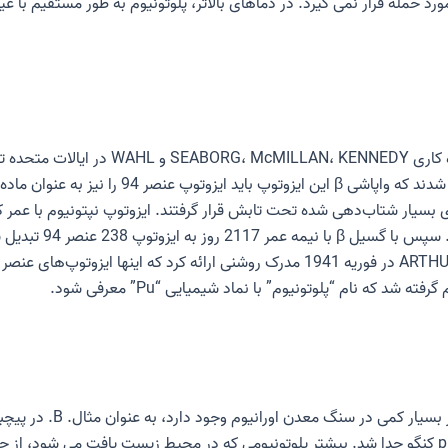
حمله قرار نمی گیرد. در دماهای بالاتر، پلوتونیوم به طور مستقیم با غی
پس از کشف ایزوتوپ نپتونیوم Np، دانشمندان مطمئن 
به شکل ایزوتوپ Pu، پلوتونی
پلوتونیوم طبیعی در سال 1951 از کنسانتره pitchblende کنگو جدا شد. بیشتر پلوتونیومی که در محیط زی