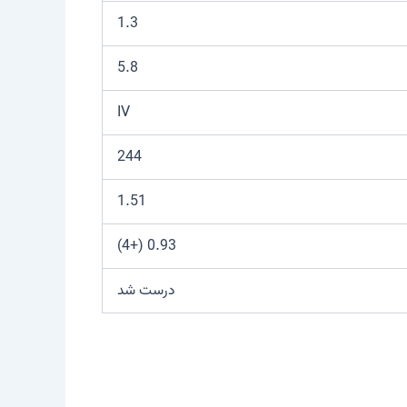
1.3
5.8
IV
244
1.51
0.93 (+4)
درست شد