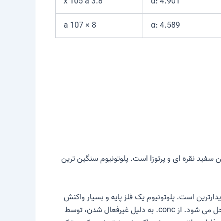
3.8 x 105 a
α: 4.901
8 × 107 a
α: 4.589
سفید نقره ای و پرتوزا است. پلوتونیوم سنگین ترین
وم یکی از اکتینیدها است. در ترکیبات خود، تقریباً تمام حالت های اکسیداسیون از II تا VII را تشکیل می دهد که حالت IV پایدارترین است. پلوتونیوم یک فلز پایه و بسیار واکنش
پذیر است. یک لایه اکسید به سرعت روی سطح در هوا تشکیل می شود. در اسید هیدروکلریک، اسید هیدرویدیک و اسید پرکلریک حل می شود. از conc. به دلیل غیرفعال شدن، توسط