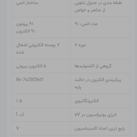
طبقه بندی در جدول تناوبی
ساختار اتمی
از عناصر و خواص
عدد اتمی: ۹۱
۹۱ پروتون
۹۱ الکترون
دوره ۷
۷ پوسته الکترونی اشغال
شده
گروهی از اکشنوئیدها
۵ الکترون بیرونی
پیکربندی الکترون در حالت
Rn 7s25f26d1
پایه
الکترونگاتیوی
۱.۵
انرژی یونیزاسیون در eV
ک. آ
رایج ترین اعداد اکسیداسیون
V