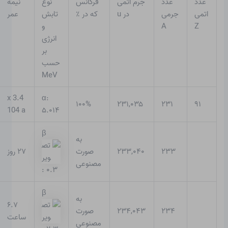
عدد
عدد
جرم اتمی
فرکانس
نوع
نیمه
اتمی
جرمی
در u
که در ٪
تابش
عمر
Z
A
و
انرژی
بر
حسب
MeV
3.4 x
α:
۱۰۰%
۲۳۱,۰۳۵
۲۳۱
۹۱
104 a
۵.۰۱۴
β
به
۲۳۳
۲۳۳,۰۴۰
صورت
۲۷ روز
مصنوعی
: ۰.۳
β
به
۶.۷
۲۳۴
۲۳۴,۰۴۳
صورت
ساعت
مصنوعی