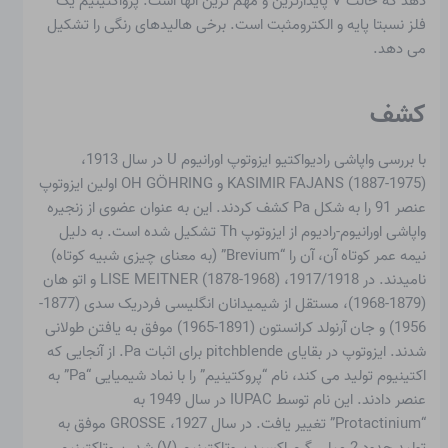
دهد که حالت V پایدارترین و مهم ترین آنها است. پرواکتینیم یک
فلز نسبتا پایه و الکترومثبت است. برخی هالیدهای رنگی را تشکیل
می دهد.
کشف
با بررسی واپاشی رادیواکتیو ایزوتوپ اورانیوم U در سال 1913،
KASIMIR FAJANS (1887-1975) و OH GÖHRING اولین ایزوتوپ
عنصر 91 را به شکل Pa کشف کردند. این به عنوان عضوی از زنجیره
واپاشی اورانیوم-رادیوم از ایزوتوپ Th تشکیل شده است. به دلیل
نیمه عمر کوتاه آن، آن را “Brevium” (به معنای چیزی شبیه کوتاه)
نامیدند. در 1917/1918، LISE MEITNER (1878-1968) و اتو هان
(1879-1968)، مستقل از شیمیدانان انگلیسی فردریک سدی (1877-
1956) و جان آرنولد کرانستون (1891-1965) موفق به یافتن طولانی
شدند. ایزوتوپ در بقایای pitchblende برای اثبات Pa. از آنجایی که
اکتینیوم تولید می کند، نام “پروکتینیم” را با نماد شیمیایی “Pa” به
عنصر دادند. این نام توسط IUPAC در سال 1949 به
“Protactinium” تغییر یافت. در سال 1927، GROSSE موفق به