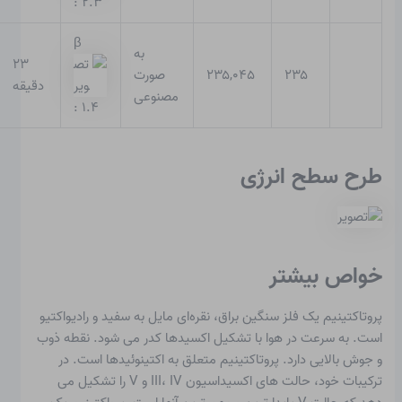
: ۲.۳
β
به
۲۳
۲۳۵
۲۳۵,۰۴۵
صورت
دقیقه
مصنوعی
: ۱.۴
طرح سطح انرژی
خواص بیشتر
پروتاکتینیم یک فلز سنگین براق، نقره‌ای مایل به سفید و رادیواکتیو
است. به سرعت در هوا با تشکیل اکسیدها کدر می شود. نقطه ذوب
و جوش بالایی دارد. پروتاکتینیم متعلق به اکتینوئیدها است. در
ترکیبات خود، حالت های اکسیداسیون III، IV و V را تشکیل می