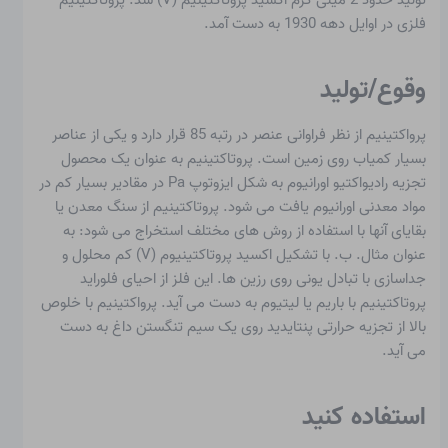
تولید حدود 2 میلی گرم اکسید پروتاکتینیم (V) شد. پروتاکتینیم
فلزی در اوایل دهه 1930 به دست آمد.
وقوع/تولید
پرواکتینیم از نظر فراوانی عنصر در رتبه 85 قرار دارد و یکی از عناصر
بسیار کمیاب روی زمین است. پروتاکتینیم به عنوان یک محصول
تجزیه رادیواکتیو اورانیوم به شکل ایزوتوپ Pa در مقادیر بسیار کم در
مواد معدنی اورانیوم یافت می شود. پروتاکتینیم از سنگ معدن یا
بقایای آنها با استفاده از روش های مختلف استخراج می شود: به
عنوان مثال. ب. با تشکیل اکسید پروتاکتینیوم (V) کم محلول و
جداسازی با تبادل یونی روی رزین ها. این فلز از احیای فلوراید
پروتاکتینیم با باریم یا لیتیوم به دست می آید. پرواکتینیم با خلوص
بالا از تجزیه حرارتی پنتایدید روی یک سیم تنگستن داغ به دست
می آید.
استفاده کنید