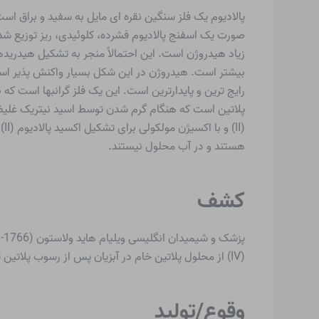
پالادیوم یک فلز سنگین نقره ای مایل به سفید و براق ا
صورت یک اسفنج پالادیوم فشرده، کلوئیدی، ریز توزیع شده
رایج ترین و پایدارترین است. این یک فلز گرانبها است ک
پلاتین است که هنگام گرم شدن توسط اسید نیتریک غلیظ م
هستند و در آب محلول نیستند.
کشف
(IV) از محلول پلاتین خام در آبزیان پس از رسوب پلاتین تشکیل شد. او این فلز را پالادیوم نامید و در سال 1814 برزلیوس نماد شیمیایی “Pd” را پیشنهاد کرد.
وقوع/تولید