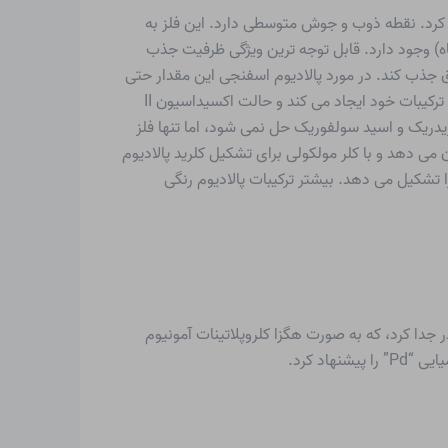
 کرد. نقطه ذوب و جوش متوسطی دارد. این فلز به
اه) وجود دارد. قابل توجه ترین ویژگی ظرفیت جذب
 می تواند تا 380 برابر حجم خود هیدروژن در دمای اتاق جذب کند. در مورد پالادیوم اسفنجی این مقدار حتی
بیشتر است. هیدروژن در این شکل بسیار واکنش پذیر است. پالادیوم از گروه پلاتین است و حالت های اکسیداسیون 0، II و IV را در ترکیبات خود ایجاد می کند و حالت اکسیداسیون II
یدریک و اسید سولفوریک حل نمی شود، اما تنها فلز
ی دهد و با کلر مولکولی برای تشکیل کلرید پالادیوم
ا اکسیژن مولکولی برای تشکیل اکسید پالادیوم (II) ترکیب می شود. پالادیوم ترکیبات متعددی عمدتاً چهار وجهی پالادیوم (II) را تشکیل می دهد. بیشتر ترکیبات پالادیوم رنگی
دن کشف کرد. او آن را از مشروب مادر جدا کرد، که به صورت هگزا کلروپلاتینات آمونیوم