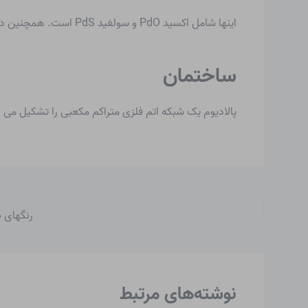
اینها شامل اکسید PdO و سولفید PdS است. همچنین دی هالیدهای PdX2 و هیدریدها با استوکیومتری متغیر PdH2 – x اهمیت دارند.
ساختمان
پالادیوم یک شبکه اتم فلزی متراکم مکعبی را تشکیل می 
رنگهای 
نوشته‌های مرتبط