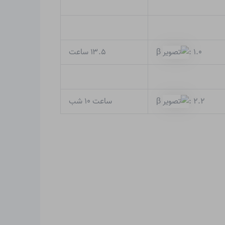
۱۳.۵ ساعت
β
: ۱.۰
ساعت ۱۰ شب
β
: ۲.۲