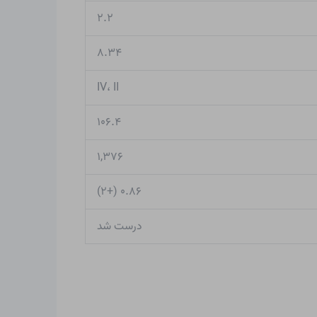
۲.۲
۸.۳۴
IV، II
۱۰۶.۴
۱,۳۷۶
۰.۸۶ (+۲)
درست شد