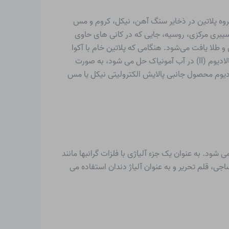
 با سایر فلزات گروه پلاتین در ذخایر سنگ آهن، نیکل، کروم و مس
 سیبری مرکزی، روسیه، جایی که در کانی های حاوی
و طلا یافت می‌شود. هنگامی که پلاتین خام با آکوا
رژیا درمان می شود، پالادیوم به صورت اسید تتراکلروپالادیک (II) در قسمت محلول پلاتین خام ظاهر می شود. سپس اسید تتراکلروپالادیوم (II) در آب آمونیاک حل می شود، به صورت
ادیوم محصول جانبی پالایش الکترولیتی نیکل یا مس
شود. به عنوان یک جزء آلیاژی با فلزات گرانبها مانند
جی، قلم تحریر و به عنوان آلیاژ دندان استفاده می