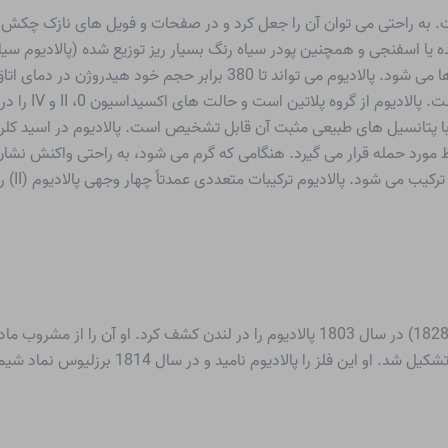
ست. به راحتی می توان آن را جعل کرد و در صفحات و فویل های نازک چکش
 یا اسفنجی و همچنین پودر سیاه رنگ بسیار ریز توزیع شده (پالادیوم سی
زیاد هیدروژن است. این احتمالاً منجر به تشکیل هیدریدها می شود. پالادیوم
ه با پتانسیل های طبیعی مثبت آن قابل تشخیص است. پالادیوم در اسید کلر
ورد حمله قرار می گیرد. هنگامی که گرم می شود، به راحتی واکنش نشان م
(II) و ب
پزشک و شیمیدان انگلیسی ویلیام هاید ولاستون (1766-1828) در سال 1803 پالادیوم را در لن