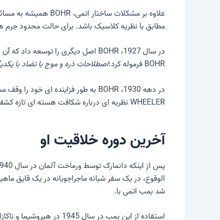
علاوه بر مشکلات ساختار اتمی، BOHR همیشه به مسائل معرفت‌شناختی می‌پردازد. بنابراین او این را در سال 1918 توسعه داد
مطابق با نظریه کلاسیک باشد. برای حالت محدود جرم های
در سال 1927، BOHR اصل دیگری را توسعه داد که آن را نامید
BOHR فرموله کرد:
اصطلاحات ذره و موج با تضاد با یکدی
در دهه 1930، BOHR به طور فزاینده ای خود را وقف مسائل مربوط به این موضوع کرد
WHEELER نظریه ای درباره شکافت هسته ای تازه کشف شده.
آخرین دوره خلاقیت او
الوقوع، در یک سفر شبانه ماجراجویانه در یک قایق ماهیگ
شد
بمب اتمی
با.