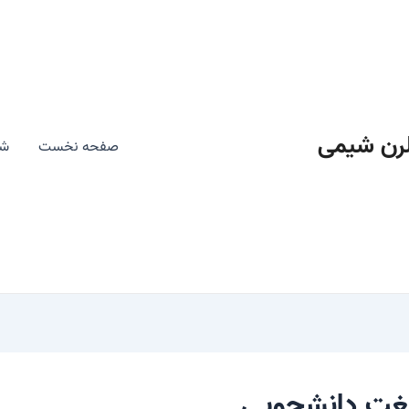
رن شیمی
صفحه نخست
شی
 لغت دانشجویی