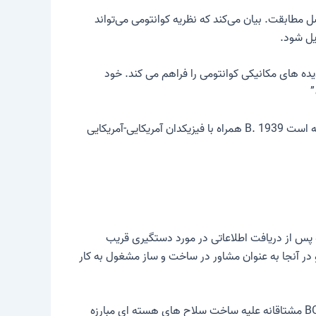
ل مطابقت
. بیان می‌کند که نظریه کوانتومی می‌تواند
یل شود.
ده های مکانیکی کوانتومی را فراهم می کند. خود
”
. به عنوان مثال، او توسعه یافته است B. 1939 همراه با فیزیکدان آمریکایی-آمریکایی
ر سال 1940 اشغال شد، BOHR ابتدا در کپنهاگ ماند. در سال 1943 بود که بلافاصله پس از دریافت اطلاعاتی در مورد دستگیری قریب
و در آنجا به عنوان مشاور در ساخت و ساز مشغول به کار
استفاده از این بمب در سال 1945 در هیروشیما و ناکازاکی او را به شدت تکان داد. پس از بازگشت به کپنهاگ در سال 1945، BOHR مشتاقانه علیه ساخت سلاح های هسته ای مبارزه