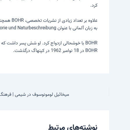
کرد.
به زبان آلمانی با عنوان Atomtheorie und Naturbeschreibung منتشر شد.
BOHR با خوشحالی ازدواج کرد. او شش پسر داشت که یکی از آنها فیزیکدان هسته ای تحسین شده ای شد و جایزه نوبل فیزیک را نیز دریافت کرد.
BOHR در 18 نوامبر 1962 در کپنهاگ درگذشت.
میخائیل لومونوسوف در شیمی | فرهن
نوشته‌های مرتبط