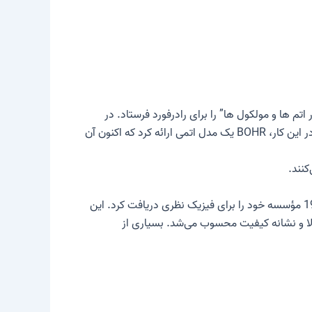
شهور جهانی خود “در مورد ساختار اتم ها و مولکول ها” را برای رادرفورد فرستاد. در
و در دنیای حرفه‌ای غوغا کرد، زیرا عادات فکری فیزیک کلاسیک را شکست. در این کار، BOHR یک مدل اتمی ارائه کرد که اکنون آن
نند.
در سال 1916 BOHR در دانشگاه کپنهاگ کرسی استادی گرفت، در سال 1920 کرسی فیزیک نظری برای او ایجاد شد و در سال 1921 مؤسسه خود را برای فیزیک نظری دریافت کرد. این
لا و نشانه کیفیت محسوب می‌شد. بسیاری از