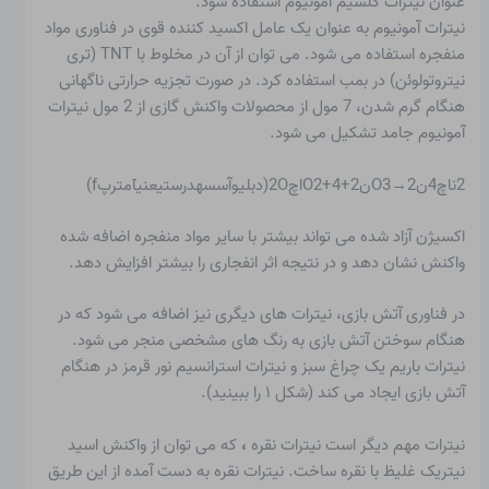
عنوان نیترات کلسیم آمونیوم استفاده شود.
نیترات آمونیوم به عنوان یک عامل اکسید کننده قوی در فناوری مواد
منفجره استفاده می شود. می توان از آن در مخلوط با TNT (تری
نیتروتولوئن) در بمب استفاده کرد. در صورت تجزیه حرارتی ناگهانی
هنگام گرم شدن، 7 مول از محصولات واکنش گازی از 2 مول نیترات
آمونیوم جامد تشکیل می شود.
2ناچ4نO3→2ن2+O2+4اچ2O(دبلیوآسسهدرستیعنیآمترپf)
اکسیژن آزاد شده می تواند بیشتر با سایر مواد منفجره اضافه شده
واکنش نشان دهد و در نتیجه اثر انفجاری را بیشتر افزایش دهد.
در فناوری آتش بازی، نیترات های دیگری نیز اضافه می شود که در
هنگام سوختن آتش بازی به رنگ های مشخصی منجر می شود.
نیترات باریم یک چراغ سبز و نیترات استرانسیم نور قرمز در هنگام
آتش بازی ایجاد می کند (شکل ۱ را ببینید).
نیترات مهم دیگر است
نیترات نقره
،
که می توان از واکنش اسید
نیتریک غلیظ با نقره ساخت. نیترات نقره به دست آمده از این طریق