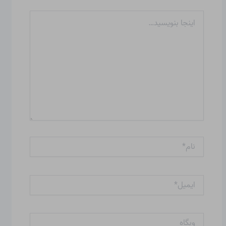
اینجا
بنویسید…
نام*
ایمیل*
وبگاه