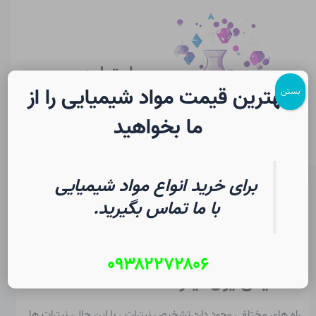
رش
پیمایش
Main
ه
نوشته
Menu
حتوا
سایت لرن
شیمی
بهترین قیمت مواد شیمیایی را از
بستن
ما بخواهید
برای خرید انواع مواد شیمیایی
نیترات در شیمی
با ما تماس بگیرید.
از
۱۵ مرداد ۱۴۰۵
/
Christopher J. Ziegler
۰۹۳۸۲۲۷۲۸۰۶
تشخیص یون نیترات
راه های مختلفی وجود دارد
تشخیص نیترات
.
با این حال، نیترات ها