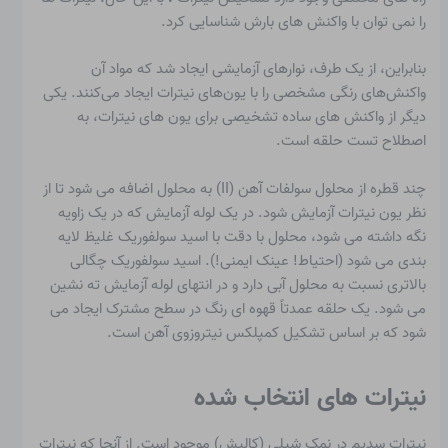
را نمی توان با واکنش های بارش شناسایی کرد.
بنابراین، از یک طرف، نوارهای آزمایشی ایجاد شد که مواد آن
واکنش‌های رنگی مشخصی را با یون‌های نیترات ایجاد می‌کنند. یکی
دیگر از واکنش های ساده تشخیصی برای یون های نیترات، به
اصطلاح تست حلقه است.
چند قطره از محلول سولفات آهن (II) به محلول اضافه می شود تا از
نظر یون نیترات آزمایش شود. در یک لوله آزمایش که در یک زاویه
نگه داشته می شود، محلول با دقت با اسید سولفوریک غلیظ لایه
بندی می شود (احتیاط! عینک ایمنی!). اسید سولفوریک چگالی
بالاتری نسبت به محلول آبی دارد و در انتهای لوله آزمایش ته نشین
می شود. یک حلقه عمدتاً قهوه ای رنگ در سطح مشترک ایجاد می
شود که بر اساس تشکیل کمپلکس نیتروزوی آهن است.
نیترات های انتخاب شده
نیترات سدیم
در نمک شیلی (کالیش) موجود است. از آنجا که نیترات