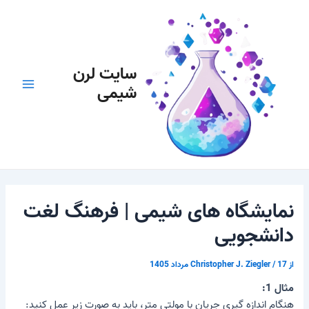
رش
پیمایش
Main
ه
نوشته
Menu
حتوا
سایت لرن
شیمی
نمایشگاه های شیمی | فرهنگ لغت
دانشجویی
از
17 مرداد 1405
/
Christopher J. Ziegler
مثال 1:
هنگام اندازه گیری جریان با مولتی متر، باید به صورت زیر عمل کنید: