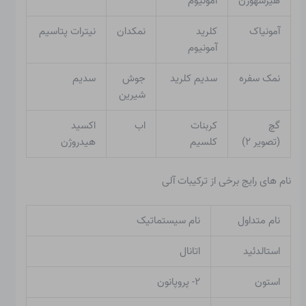
هیرشهورن
آمونیوم
آمونیاک
کلرید
نمکدان
نیترات پتاسیم
آمونیوم
نمک سفره
سدیم کلرید
جوش
سدیم
شیرین
گچ
کربنات
اب
اکسید
(تصویر ۲)
کلسیم
هیدروژن
نام های رایج برخی از ترکیبات آلی
نام متداول
نام سیستماتیک
استالدئید
اتانال
استون
۲- پروپانون