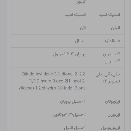
تریون
استیک اسید
استیک اسید
اتیلن
اتن
فرمالدئید
متانال
گلیسیرین،
پروپان-۱،۲،۳-تریول
گلیسرول
نیلی، آبی نیلی
2,2′-Biindolinylidene-3,3′-dione, 2-
(تصویر ۴)
(1,3-Dihydro-3-oxo-2H-indol-2-
ylidene)-1,2-dihydro-3H-indol-3-one
ایزوبوتان
۲- متیل پروپان
ایزوپرن
۲-متیل-۱،۳-بوتادین
ایزوپروپنیل
۱-متیل اتنیل