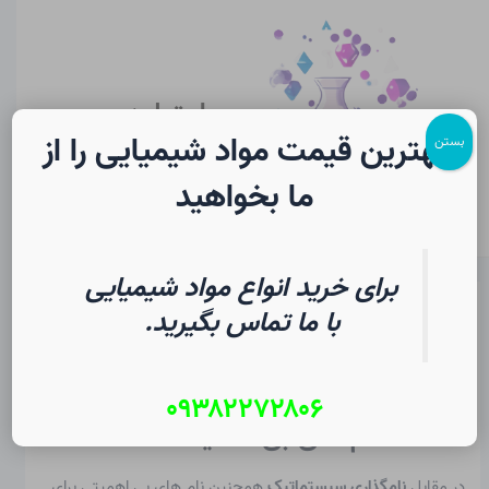
رش
پیمایش
Main
ه
نوشته
Menu
حتوا
سایت لرن
شیمی
بهترین قیمت مواد شیمیایی را از
بستن
ما بخواهید
برای خرید انواع مواد شیمیایی
نام های رایج در شیمی
با ما تماس بگیرید.
از
۱۷ مرداد ۱۴۰۵
/
Christopher J. Ziegler
۰۹۳۸۲۲۷۲۸۰۶
۱. منشأ نام های بی اهمیت
در مقابل
نامگذاری سیستماتیک
همچنین نام های بی اهمیتی برای