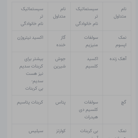
نام
سیستماتیک
نام
سیستماتیک
متداول
تر
متداول
تر
نام خانوادگی
نام خانوادگی
نمک
سولفات
گاز
اکسید نیتروژن
اپسوم
منیزیم
خنده
آهک زنده
اکسید
جوش
بیشتر برای
کلسیم
شیرین
کربنات سدیم
نیز هست
سدیم-
بی کربنات
گچ
سولفات
پتاس
کربنات پتاسیم
کلسیم دی
هیدرات
نمک
بی کربنات
کوارتز
سیلیس