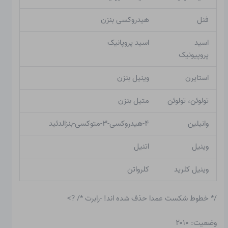
فنل
هیدروکسی بنزن
اسید
اسید پروپانیک
پروپیونیک
استایرن
وینیل بنزن
تولوئن، تولوئن
متیل بنزن
وانیلین
۴-هیدروکسی-۳-متوکسی-بنزالدئید
وینیل
اتنیل
وینیل کلرید
کلرواتن
/* خطوط شکست عمدا حذف شده اند! -رابرت */ ?>
وضعیت: ۲۰۱۰