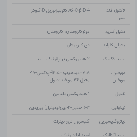
لاکتوز، قند
4-O-β-D-گالاکتوپیرانوزیل-D-گلوکز
شیر
متیل کلرید
مونوکلرومتان، کلرومتان
متیلن کلراید
دی کلرومتان
اسید لاکتیک
۲-هیدروکسی پروپانوئیک اسید
مورفین،
۷.۸–دیدهیدرو–۴.۵آ-اپوکسی-۱۷-
مورفین
متیل-۳۶-مورفیناندیول
نفتول
۱-هیدروکسی نفتالین
نیکوتین
۳-(۱-متیل-۲-پیرولیدینیل) پیریدین
نیتروگلیسیرین
گلیسرول تری نیترات
اسید اگزالیک
اسید اتاندیوئیک