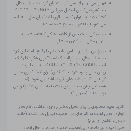
آنها را می توان از عمل آن استخراج کرد، به عنوان مثال.
ب. “هروئین”، دی استیل مورفین C 12 H 23 NO 5، که
کشف شد به عنوان “درمان قهرمانانه” برای سل استفاده
می شود (اما اکنون ممنوع شده است).
نام ممکن است پس از کاشف شکل گرفته باشد، به
عنوان مثال. ب. کتون میشلر.
نام را می توان بر اساس ماده خام یا وقوع نامگذاری کرد،
به عنوان مثال. ب. “پالمتیک اسید” برای هگزادکانوئیک
اسید، CH 3 -(CH 2 ) 14 -COOH که به مقدار زیاد در
روغن نخل وجود دارد، یا “کافئین” برای 1،3،7-تری متیل
گزانتین، که در دانه های قهوه یافت می شود. (اما
همچنین چای سیاه، چای مات یا دانه های کاکائو) را می
توان یافت (تصویر 1).
تقریبا هیچ محدودیتی برای تخیل مخترع وجود نداشت. نام های
تجاری اصلی اغلب به نام های بی اهمیت تبدیل می شدند (مانند
نایلون، تفلون، وازلین).
حتی امروزه نیز نام‌های بی‌اهمیت جدیدی مدام در حال ایجاد