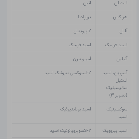
استیلن
اتین
هر کس
پروپادیا
آلیل
۲-پروپنیل
اسید فرمیک
اسید فرمیک
آنیلین
آمینو بنزن
آسپرین، اسید
۲-استوکسی بنزوئیک اسید
استیل
سالیسیلیک
(تصویر ۳)
سوکسینیک
اسید بوتاندیوئیک
اسید
اسید پیروویک
۲-اکسوپروپانوئیک اسید