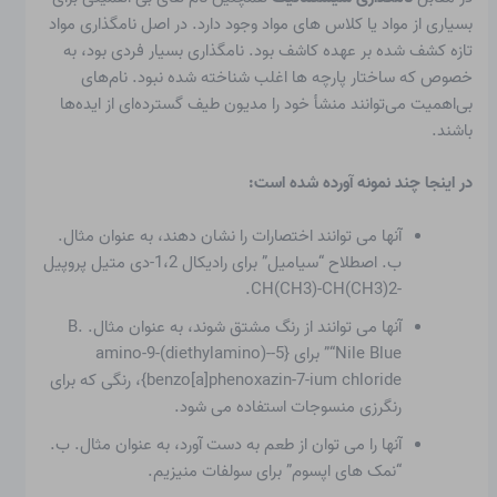
بسیاری از مواد یا کلاس های مواد وجود دارد. در اصل نامگذاری مواد
تازه کشف شده بر عهده کاشف بود. نامگذاری بسیار فردی بود، به
خصوص که ساختار پارچه ها اغلب شناخته شده نبود. نام‌های
بی‌اهمیت می‌توانند منشأ خود را مدیون طیف گسترده‌ای از ایده‌ها
باشند.
در اینجا چند نمونه آورده شده است:
آنها می توانند اختصارات را نشان دهند، به عنوان مثال.
ب. اصطلاح “سیامیل” برای رادیکال 1،2-دی متیل پروپیل
-CH(CH3)-CH(CH3)2.
آنها می توانند از رنگ مشتق شوند، به عنوان مثال. B.
“Nile Blue” برای {5-amino-9-(diethylamino)-
benzo[a]phenoxazin-7-ium chloride}، رنگی که برای
رنگرزی منسوجات استفاده می شود.
آنها را می توان از طعم به دست آورد، به عنوان مثال. ب.
“نمک های اپسوم” برای سولفات منیزیم.