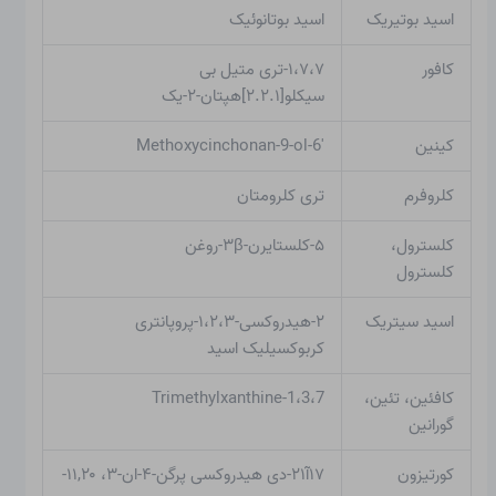
اسید بوتیریک
اسید بوتانوئیک
کافور
۱،۷،۷-تری متیل بی
سیکلو[۲.۲.۱]هپتان-۲-یک
کینین
6′-Methoxycinchonan-9-ol
کلروفرم
تری کلرومتان
کلسترول،
۵-کلستایرن-۳β-روغن
کلسترول
اسید سیتریک
۲-هیدروکسی-۱،۲،۳-پروپانتری
کربوکسیلیک اسید
کافئین، تئین،
1،3،7-Trimethylxanthine
گورانین
کورتیزون
۱۷آ۲۱-دی هیدروکسی پرگن-۴-ان-۳، ۱۱,۲۰-