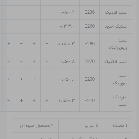
اسید فرمیک
E236
۰.۰۵-۰.۴
–
–
–
–
استیک اسید
E260
۰.۳-۳.۰
–
–
–
–
اسید
+
–
+
–
۰.۰۵-۰.۳
E280
پروپیونیک
اسید لاکتیک
E270
۰.۵-۰.۸
–
+
–
–
اسید
+
+
+
+
۰.۰۵-۰.۱
E200
سوربیک
بنزوئیک
–
+
+
+
۰.۱۵-۰.۳
E210
اسید
۱ ماست
۵ شراب
۹ محصول میوه ای