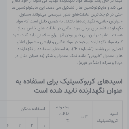
کپک در حال رشد توسط مواد نگهدارنده تهدید می شود، از خود دفاع
می کند و مایکوتوکسین ها را تشکیل می دهد. این مایکوتوکسین‌ها
حتی در کوچک‌ترین غلظت‌های هنوز غیرسمی می‌توانند مسئول
«عوارض جانبی» نگهدارنده‌ها باشند. به همین دلیل است که مواد
نگهدارنده فقط برای برخی مواد غذایی در غلظت های خاص مجاز
هستند. علاوه بر این، بی ضرر بودن آنها برای سلامتی باید ثابت شود.
کلیه مواد نگهدارنده موجود در مواد غذایی و آرایشی مشمول اعلام
اجباری می باشند (“
شماره E
n”)، به استثنای استفاده از نگهدارنده
های معمول “طبیعی” مانند نمک معمولی، شکر (به عنوان مثال در
مربا) و سرکه (مثلاً در غوره).
اسیدهای کربوکسیلیک برای استفاده به
عنوان نگهدارنده تایید شده است
محدوده
استفاده ممکن
اسید
غلظت
E نه
کربوکسیلیک
%
۴
۳
۲
۱