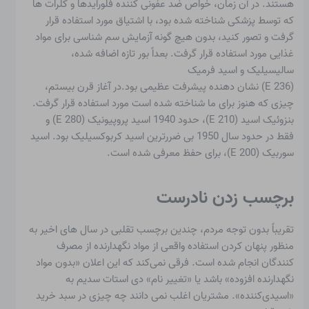
هستند. در آن زمان، خواص ضد عفونی کننده فلورایدها و کلرات ها
که توسط پزشکی شناخته شده بود، با اشتیاق مورد استفاده قرار
گرفت و تصور کنید، بدون هیچ گونه آزمایش سم شناسی برای مواد
غذایی مورد استفاده قرار گرفت. بعداً بور تازه اضافه شده،
سالیسیلیک و
اسید فرمیک
(E 236) نشان دهنده پیشرفت عظیمی بود.در آغاز قرن بیستم،
چیزی که هنوز برای ما شناخته شده است مورد استفاده قرار گرفت.
بنزوئیک اسید
(E 210)، حدود 1940
اسید پروپیونیک
(E 280) و
فقط در حدود سال 1950 بی ضررترین اسید کربوکسیلیک بود.
اسید
سوربیک
(E 200)، برای حفظ معرفی شده است.
برچسب زدن نادرست
تقریباً بدون توجه مردم، چندین برچسب تقلبی در سال های اخیر به
منظور پنهان کردن استفاده واقعی از مواد نگهدارنده از مصرف
کنندگان انجام شده است. فرقی نمی‌کند که این اعلان «بدون مواد
نگهدارنده افزوده» باشد یا «تغییر نام» دی استات سدیم به
«اسیدی‌کننده». مشتریان اغلب نمی دانند چه چیزی در سبد خرید