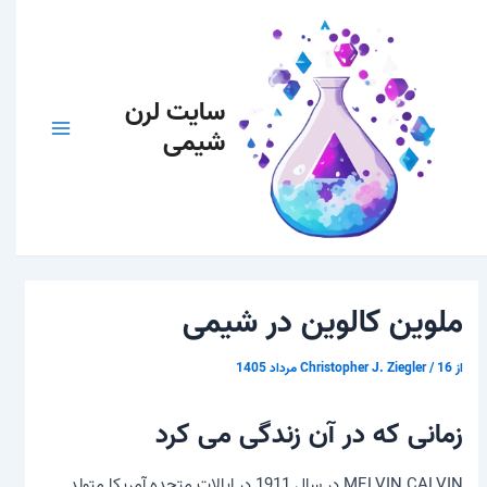
رش
پیمایش
Main
بهترین قیمت مواد شیمیایی را از
ه
نوشته
Menu
حتوا
ما بخواهید
سایت لرن
شیمی
برای خرید انواع مواد شیمیایی
با ما تماس بگیرید.
09382272806
ملوین کالوین در شیمی
از
16 مرداد 1405
/
Christopher J. Ziegler
زمانی که در آن زندگی می کرد
MELVIN CALVIN در سال 1911 در ایالات متحده آمریکا متولد