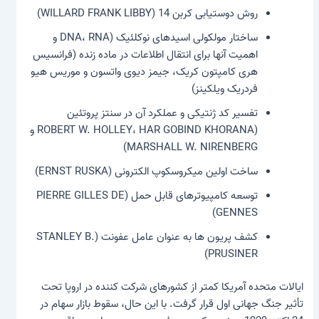
روش دوستیابی کربن 14 (WILLARD FRANK LIBBY)
ساختار مولکولی اسیدهای نوکلئیک (DNA، RNA و
اهمیت آنها برای انتقال اطلاعات در ماده زنده (فرانسیس
هری کامپتون کریک، جیمز دیوی واتسون و موریس هیو
فردریک ویلکینز)
تفسیر کد ژنتیکی و عملکرد آن در سنتز پروتئین
(ROBERT W. HOLLEY، HAR GOBIND KHORANA و
MARSHALL W. NIRENBERG)
ساخت اولین میکروسکوپ الکترونی (ERNST RUSKA)
توسعه کامپیوترهای قابل حمل (PIERRE GILLES DE
GENNES)
کشف پریون ها به عنوان عامل عفونت (STANLEY B.
PRUSINER)
ایالات متحده آمریکا کمتر از کشورهای شرکت کننده در اروپا تحت
تأثیر جنگ جهانی اول قرار گرفت. با این حال، سقوط بازار سهام در