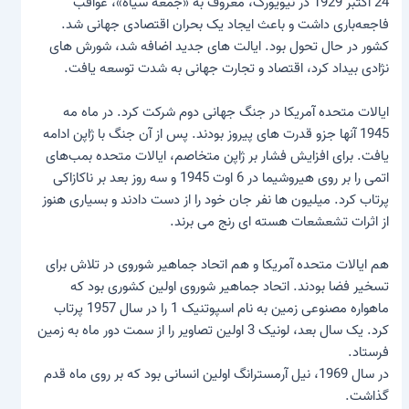
24 اکتبر 1929 در نیویورک، معروف به «جمعه سیاه»، عواقب
فاجعه‌باری داشت و باعث ایجاد یک بحران اقتصادی جهانی شد.
کشور در حال تحول بود. ایالت های جدید اضافه شد، شورش های
نژادی بیداد کرد، اقتصاد و تجارت جهانی به شدت توسعه یافت.
ایالات متحده آمریکا در جنگ جهانی دوم شرکت کرد. در ماه مه
1945 آنها جزو قدرت های پیروز بودند. پس از آن جنگ با ژاپن ادامه
یافت. برای افزایش فشار بر ژاپن متخاصم، ایالات متحده بمب‌های
اتمی را بر روی هیروشیما در 6 اوت 1945 و سه روز بعد بر ناکازاکی
پرتاب کرد. میلیون ها نفر جان خود را از دست دادند و بسیاری هنوز
از اثرات تشعشعات هسته ای رنج می برند.
هم ایالات متحده آمریکا و هم اتحاد جماهیر شوروی در تلاش برای
تسخیر فضا بودند. اتحاد جماهیر شوروی اولین کشوری بود که
ماهواره مصنوعی زمین به نام اسپوتنیک 1 را در سال 1957 پرتاب
کرد. یک سال بعد، لونیک 3 اولین تصاویر را از سمت دور ماه به زمین
فرستاد.
در سال 1969، نیل آرمسترانگ اولین انسانی بود که بر روی ماه قدم
گذاشت.