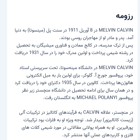
رزومه
MELVIN CALVIN
در 8 آوریل 1911 در سنت پل (مینسوتا) به دنیا
آمد. پدر و مادر او از مهاجران روسی بودند.
پس از ترک مدرسه، در کالج معادن و فناوری میشیگان به تحصیل
در رشته شیمی پرداخت و اولین مدرک خود را در سال 1931 دریافت
کرد.
MELVIN CALVIN در دانشگاه مینه‌سوتا، تحت سرپرستی استاد
خود، پروفسور جورج آ. گلوکر، برای اولین بار به میل الکترونی
هالوژن‌ها پرداخت. کالوین در سال 1935 دکترای خود را دریافت کرد
و در همان سال برای ادامه تحصیل در دانشگاه منچستر زیر نظر
پروفسور MICHAEL POLANYI به انگلستان رفت.
در منچستر، علاقه CALVIN به فرآیندهای کاتالیز در ترکیبات آلی
(
زیست کاتالیزور
) بیدار شد. توجه ویژه او به فلزات بود
ترکیبات
پورفیرین
. او به همراه پولانی مقالاتی در مورد شیمی کلات های
فلزی و کاربردهای عملی آنها منتشر کرد.