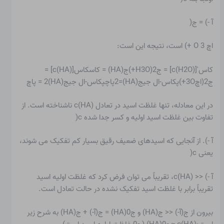
آ -) = ج(
اچ 3 O +) است، نتیجه این است:
کاس'[c(H2O)] = ج2(H3O+)ج(HA) = کاسکاس[c(HA)] =
ج2(اچ3O+)پکاس-ال جیج(HA)=2پاچپکاس-ال جیج(HA)2 = پاچ
در این معادله، تنها غلظت اسید در تعادل c(HA) ناشناخته است. از
تفاوت بین غلظت اسید اولیه و کسر جدا شده c(
آ -). از آنجایی که اسیدهای ضعیف رقیق بسیار کم تفکیک می شوند،
یعنی c(
آ -) << c(HA)، تقریباً می توان فرض کرد که غلظت اولیه اسید
تقریباً برابر با غلظت اسید تفکیک نشده در حالت تعادل است.
بیرون از ج(آ-) << ج(HA) و ج0(HA) = ج(آ-) + ج(HA) به شرح زیر