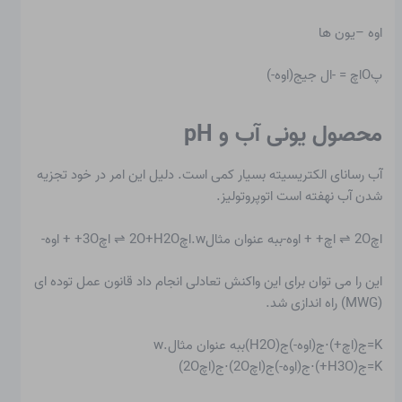
اوه –یون ها
پOاچ = -ال جیج(اوه-)
محصول یونی آب و pH
آب رسانای الکتریسیته بسیار کمی است. دلیل این امر در خود تجزیه
شدن آب نهفته است
اتوپروتولیز
.
اچ2O ⇌ اچ+ + اوه-ببه عنوان مثالw.اچ2O+H2O ⇌ اچ3O+ + اوه-
این را می توان برای این واکنش تعادلی انجام داد
قانون عمل توده ای
(MWG) راه اندازی شد.
K=ج(اچ+)⋅ج(اوه-)ج(H2O)ببه عنوان مثالw.
K=ج(H3O+)⋅ج(اوه-)ج(اچ2O)⋅ج(اچ2O)