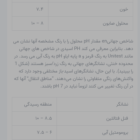
خون
۷.۴
محلول صابون
۸ – ۱۰
شاخص جهانی
en مقدار pH محلول را با رنگ مشخصه آنها نشان می
دهد. بنابراین معرفی می کند
PH اسیدی
در شاخص های جهانی
مانند Unitest به رنگ قرمز و a
پایه ای
او pH به رنگ آبی می رسد. در
محدوده خنثی، نشانگرهای جهانی به رنگ زرد/سبز هستند (شکل 1
را ببینید). با این حال، نشانگرهای اسید-باز مختلفی وجود دارد که
واکنش‌های رنگی متفاوتی را نشان می‌دهند. “مناطق انتقال” آنها که
در آن رنگ تغییر می کنند لزوماً نباید در pH 7 باشند.
نشانگر
منطقه رسیدگی
فنل فتالئین
۸.۵ – ۱۰
برومومتیل آبی
۶ – ۷.۵