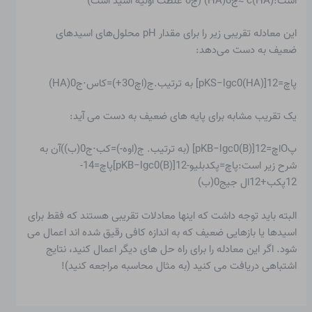
است:c(HA) ≈ج0(HA) (ج0 غلظت اولیه اسید است)
این معادله تقریبی زیر را برای مقدار pH محلول‌های اسیدهای
ضعیف به دست می‌دهد:
پاچ=12[pKS−lgc0(HA)] به ترتیب.ج(اچ3O+)=کاس⋅ج0(HA)
یک تقریب مشابه برای پایه های ضعیف به دست می آید:
پOاچ=12[pKB−lgc0(B)] (به ترتیب. ج(اوه-)=کب⋅ج0(ب))آن به
شرح زیر است:پاچ=پکدبلیو-12[pKB−lgc0(B)]پاچ=14-
12پکب+12ال جیج0(ب)
البته باید توجه داشت که اینها معادلات تقریبی هستند که فقط برای
اسیدها یا بازهایی ضعیف که به اندازه کافی رقیق شده اند اعمال می
شود. اگر این معادله را برای راه حل های دیگر اعمال کنید، نتایج
اشتباهی دریافت می کنید (به مثال محاسبه مراجعه کنید)!