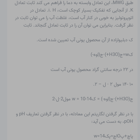
طبق MWG، این تعادل وابسته به دما را فراهم می کند
ثابت تعادل
K. از آنجایی که تفکیک بسیار کوچک است، i. H. تعادل در
اتوپروتولیز به خوبی در کنار آب است، غلظت آب را می توان ثابت در
نظر گرفت. بنابراین می توان آن را در ثابت تعادل گنجاند. ثابت
ک دبلیواراده از آن
محصول یونی آب
تعیین شده است.
کw=ج(H3O+)⋅ج(اوه-)
در ۲۲ درجه سانتی گراد محصول یونی آب است
۱۰ -۱۴ مول ۲ ⋅ ل – ۲.
ج(H3O+)⋅ج(اوه-) = کw = 10-14 مول2⋅ل-2
با در نظر گرفتن لگاریتم این معادله، با در نظر گرفتن تعاریف pH و
pOH، به دست می آید:
پاچ+پOاچ=پکw=14