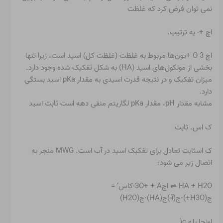
نمی توان فرض کرد که غلظت
اچ +- به ترتیب.
اچ 3 O +یون‌ها مربوط به غلظت (غلظت کل) اسید است، زیرا تنها
بخشی از مولکول‌های اسید (HA) به شکل تفکیک شده وجود دارد.
میزان تفکیک و در نتیجه
قدرت اسیدی
به مقدار pKa اسید بستگی
دارد.
مشابه مقدار pH، مقدار pKa لگاریتم منفی دهه است
ثابت اسید
ک اس. ثابت
ک اسثابت تعادل برای تفکیک اسید در آب است. MWG منجر به
اتصال زیر می شود:
HA + H2O ⇌ اچ3O+ + A-کاس’ =
ج(H3O+)⋅ج(آ-)ج(HA)⋅ج(H2O)
اونجا بله c(