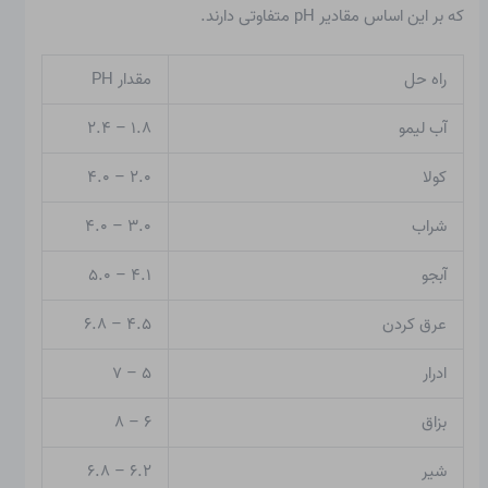
که بر این اساس مقادیر pH متفاوتی دارند.
راه حل
مقدار PH
آب لیمو
۱.۸ – ۲.۴
کولا
۲.۰ – ۴.۰
شراب
۳.۰ – ۴.۰
آبجو
۴.۱ – ۵.۰
عرق کردن
۴.۵ – ۶.۸
ادرار
۵ – ۷
بزاق
۶ – ۸
شیر
۶.۲ – ۶.۸