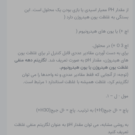
از
مقدار PH
معیار اسیدی یا بازی بودن یک محلول است. این
بستگی به غلظت یون هیدروژن دارد (
اچ +) یا یون های هیدرونیوم (
اچ 3 O +) در محلول.
برای به دست آوردن مقادیر عددی قابل کنترل تر برای غلظت یون
های هیدروژن، مقدار pH به صورت تعریف شد.
لگاریتم دهه منفی
غلظت یون هیدروژن یا یون هیدرونیوم.
(توجه: از آنجایی که فقط مقادیر عددی و نه واحدها را می توان
لگاریتم کرد، غلظت همیشه با غلظت استاندارد ۱ مرتبط است.
مول ⋅ ل – ۱.
پاچ = -ال جیج(H+) به ترتیب. پاچ = -ال جیج(H3O+)
به روشی مشابه، می توان
مقدار pH
به عنوان لگاریتم منفی غلظت
تعریف کنید