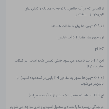
از آنجایی که در آب خالص، با توجه به معادله واکنش برای
اتوپروتولیز، غلظت از
اچ 3 O +یون ها برابر با غلظت هستند
اوه -یون ها، مقدار pH آب خالص:
pH=7
این pH 7 نیز نامیده می شود
خنثی
تعیین شده است. در غلظت
های بالاتر از
اچ 3 O +یون‌ها منجر به مقادیر PH پایین‌تر (محدوده اسید)، با
پایین‌تر می‌شوند
اچ 3 O +- غلظت، مقدار pH بیشتر از 7 (محدوده پایه).
در زندگی روزمره ما با تعدادی محلول اسیدی و بازی مواجه می شویم