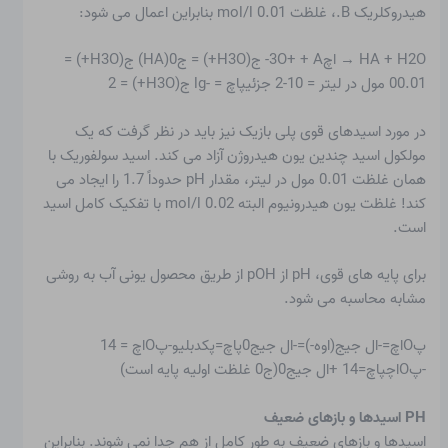
هیدروکلریک B.، غلظت 0.01 mol/l بنابراین اعمال می شود:
HA + H2O → اچ3O+ + A- ج(H3O+) = ج0(HA) ج(H3O+) =
00.01 مول در لیتر = 10-2 جزئیپاچ = -lg ج(H3O+) = 2
در مورد اسیدهای قوی پلی بازیک نیز باید در نظر گرفت که یک
مولکول اسید چندین یون هیدروژن آزاد می کند. اسید سولفوریک با
همان غلظت 0.01 مول در لیتر، مقدار pH حدوداً 1.7 را ایجاد می
کند! غلظت یون هیدرونیوم البته 0.02 mol/l با تفکیک کامل اسید
است.
برای پایه های قوی، pH از pOH از طریق محصول یونی آب به روشی
مشابه محاسبه می شود.
پOاچ=-ال جیج(اوه-)=-ال جیج0پاچ=پکدبلیو-پOاچ = ‌14
-پOاچپاچ=‌14 +ال جیج0(ج0 غلظت اولیه پایه است)
PH اسیدها و بازهای ضعیف
اسیدها و بازهای ضعیف به طور کامل از هم جدا نمی شوند. بنابراین