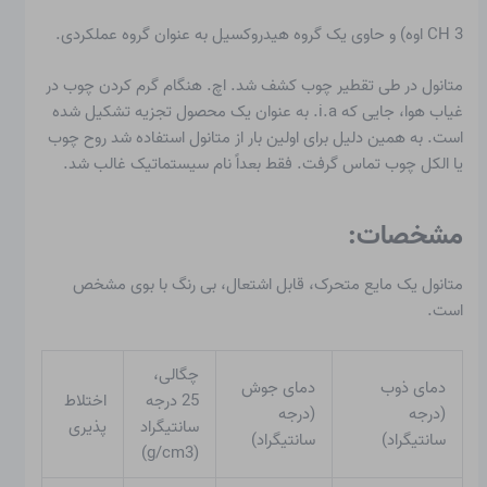
CH 3 اوه) و حاوی یک گروه هیدروکسیل به عنوان
گروه عملکردی
.
متانول در طی تقطیر چوب کشف شد. اچ. هنگام گرم کردن چوب در
غیاب هوا، جایی که i.a. به عنوان یک محصول تجزیه تشکیل شده
است. به همین دلیل برای اولین بار از متانول استفاده شد
روح چوب
یا
الکل چوب
تماس گرفت. فقط بعداً نام سیستماتیک غالب شد.
مشخصات:
متانول یک مایع متحرک، قابل اشتعال، بی رنگ با بوی مشخص
است.
چگالی،
دمای ذوب
دمای جوش
25 درجه
اختلاط
(درجه
(درجه
سانتیگراد
پذیری
سانتیگراد)
سانتیگراد)
(g/cm3)