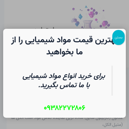
رش
پیمایش
Main
ه
نوشته
Menu
حتوا
سایت لرن
شیمی
بهترین قیمت مواد شیمیایی را از
بستن
ما بخواهید
برای خرید انواع مواد شیمیایی
متانول در شیمی | فرهنگ لغت
با ما تماس بگیرید.
دانشجویی
۰۹۳۸۲۲۷۲۸۰۶
از
۱۷ تیر ۱۴۰۵
/
Christopher J. Ziegler
متانول (کاربینول سابق) ساده ترین نماینده کلاس مواد است
الکل ها
(متیل الکل،