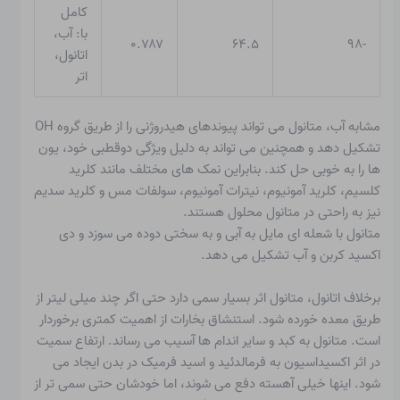
کامل
با: آب،
۰.۷۸۷
۶۴.۵
-۹۸
اتانول،
اتر
مشابه آب، متانول می تواند پیوندهای هیدروژنی را از طریق گروه OH
تشکیل دهد و همچنین می تواند به دلیل ویژگی دوقطبی خود، یون
ها را به خوبی حل کند. بنابراین نمک های مختلف مانند کلرید
کلسیم، کلرید آمونیوم، نیترات آمونیوم، سولفات مس و کلرید سدیم
نیز به راحتی در متانول محلول هستند.
متانول با شعله ای مایل به آبی و به سختی دوده می سوزد و دی
اکسید کربن و آب تشکیل می دهد.
برخلاف اتانول، متانول اثر بسیار سمی دارد حتی اگر چند میلی لیتر از
طریق معده خورده شود. استنشاق بخارات از اهمیت کمتری برخوردار
است. متانول به کبد و سایر اندام ها آسیب می رساند. ارتفاع
سمیت
در اثر اکسیداسیون به فرمالدئید و اسید فرمیک در بدن ایجاد می
شود. اینها خیلی آهسته دفع می شوند، اما خودشان حتی سمی تر از