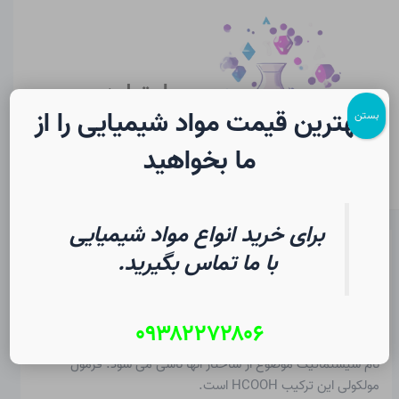
رش
پیمایش
Main
ه
نوشته
Menu
حتوا
سایت لرن
شیمی
بهترین قیمت مواد شیمیایی را از
بستن
ما بخواهید
برای خرید انواع مواد شیمیایی
متانوئیک اسید در شیمی | فرهنگ
با ما تماس بگیرید.
لغت دانشجویی
۰۹۳۸۲۲۷۲۸۰۶
از
۱۷ تیر ۱۴۰۵
/
Christopher J. Ziegler
نام سیستماتیک موضوع از ساختار آنها ناشی می شود. فرمول
مولکولی این ترکیب HCOOH است.