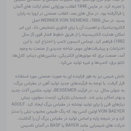
را تجربه کرد. در مارس 1848 انقلاب بورژوایی تمام ایالت های آلمان
را فراگرفته بود. در سال های بعد، انقلاب صنعتی در اروپا به پایان
رسید. در سال 1866، WERNER VON SIEMENS اصل
الکترودینامیک و اهمیت آن را برای فناوری تشخیص داد. این امر
امکان هدایت الکتریسیته را از طریق خطوط فشار قوی (از سال
1882) فراهم کرد. توماس ادیسون لامپ را اختراع کرد. با این
اختراعات و پیشرفت‌های مهم، شاخه جدیدی از صنعت به وجود
آمد، صنعت برق که موتورهای الکتریکی، ماشین‌های دینام، کابل‌ها،
تابلو برق، لامپ‌ها و غیره تولید می‌کرد.
دانش شیمی نیز به طور فزاینده ای به صورت صنعتی مورد استفاده
قرار گرفت. با توجه به فرآیندهای جدید تولید آهن در مقیاس بزرگ،
به عنوان مثال. ب. در فرآیند BESSEMER، تولید ماشین آلات جدید
و بهتر امکان پذیر شد. شیمیدان بلژیکی، ارنست سولوی، پیش
نیازهای فنی را برای تولید نوشابه در مقیاس بزرگ ایجاد کرد. ADOLF
VON BAEYER اولین کسی بود که رنگ طبیعی محبوب نیلی را سنتز
کرد و در نتیجه پایه و اساس تولید در مقیاس بزرگ آن را گذاشت.
شرکت های شیمیایی مانند BAYER یا BASF در آلمان تاسیس