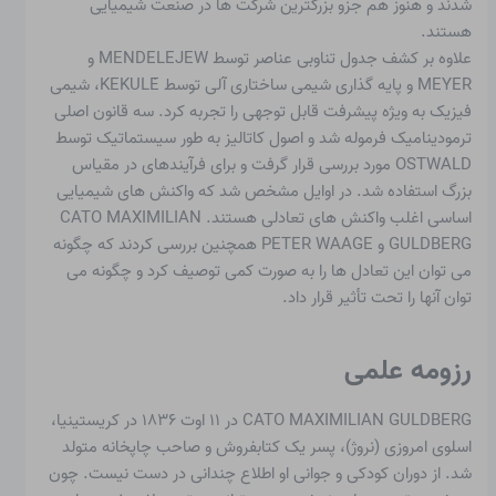
شدند و هنوز هم جزو بزرگترین شرکت ها در صنعت شیمیایی
هستند.
علاوه بر کشف جدول تناوبی عناصر توسط MENDELEJEW و
MEYER و پایه گذاری شیمی ساختاری آلی توسط KEKULÉ، شیمی
فیزیک به ویژه پیشرفت قابل توجهی را تجربه کرد. سه قانون اصلی
ترمودینامیک فرموله شد و اصول کاتالیز به طور سیستماتیک توسط
OSTWALD مورد بررسی قرار گرفت و برای فرآیندهای در مقیاس
بزرگ استفاده شد. در اوایل مشخص شد که واکنش های شیمیایی
اساسی اغلب واکنش های تعادلی هستند. CATO MAXIMILIAN
GULDBERG و PETER WAAGE همچنین بررسی کردند که چگونه
می توان این تعادل ها را به صورت کمی توصیف کرد و چگونه می
توان آنها را تحت تأثیر قرار داد.
رزومه علمی
CATO MAXIMILIAN GULDBERG
در ۱۱ اوت ۱۸۳۶ در کریستینیا،
اسلوی امروزی (نروژ)، پسر یک کتابفروش و صاحب چاپخانه متولد
شد. از دوران کودکی و جوانی او اطلاع چندانی در دست نیست. چون