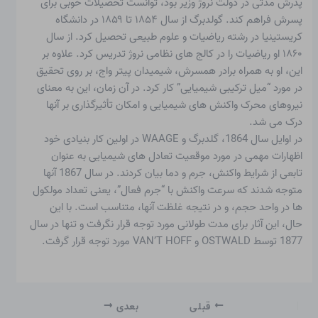
پدرش مدتی در دولت نروژ وزیر بود، توانست تحصیلات خوبی برای
پسرش فراهم کند. گولدبرگ از سال ۱۸۵۴ تا ۱۸۵۹ در دانشگاه
کریستینیا در رشته ریاضیات و علوم طبیعی تحصیل کرد. از سال
۱۸۶۰ او ریاضیات را در کالج های نظامی نروژ تدریس کرد. علاوه بر
این، او به همراه برادر همسرش، شیمیدان پیتر واج، بر روی تحقیق
در مورد “میل ترکیبی شیمیایی” کار کرد. در آن زمان، این به معنای
نیروهای محرک واکنش های شیمیایی و امکان تأثیرگذاری بر آنها
درک می شد.
در اوایل سال 1864، گلدبرگ و WAAGE در اولین کار بنیادی خود
اظهارات مهمی در مورد موقعیت تعادل های شیمیایی به عنوان
تابعی از شرایط واکنش، جرم و دما بیان کردند. در سال 1867 آنها
متوجه شدند که سرعت واکنش با “جرم فعال”، یعنی تعداد مولکول
ها در واحد حجم، و در نتیجه غلظت آنها، متناسب است. با این
حال، این آثار برای مدت طولانی مورد توجه قرار نگرفت و تنها در سال
1877 توسط OSTWALD و VAN’T HOFF مورد توجه قرار گرفت.
قبلی
بعدی