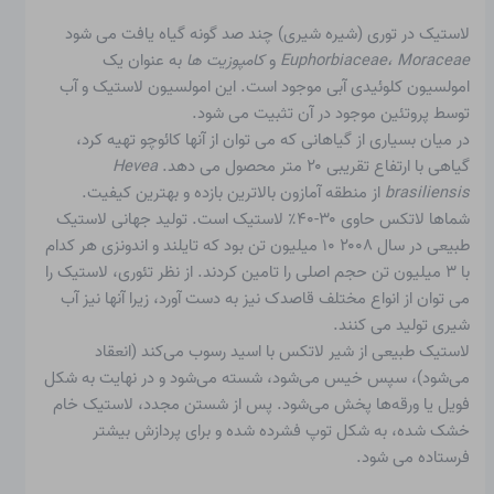
لاستیک در توری (شیره شیری) چند صد گونه گیاه یافت می شود
Euphorbiaceae، Moraceae
و
کامپوزیت ها
به عنوان یک
امولسیون کلوئیدی آبی موجود است. این امولسیون لاستیک و آب
توسط پروتئین موجود در آن تثبیت می شود.
در میان بسیاری از گیاهانی که می توان از آنها کائوچو تهیه کرد،
گیاهی با ارتفاع تقریبی ۲۰ متر محصول می دهد.
Hevea
brasiliensis
از منطقه آمازون بالاترین بازده و بهترین کیفیت.
شماها
لاتکس
حاوی ۳۰-۴۰٪ لاستیک است. تولید جهانی لاستیک
طبیعی در سال ۲۰۰۸ ۱۰ میلیون تن بود که تایلند و اندونزی هر کدام
با ۳ میلیون تن حجم اصلی را تامین کردند. از نظر تئوری، لاستیک را
می توان از انواع مختلف قاصدک نیز به دست آورد، زیرا آنها نیز آب
شیری تولید می کنند.
لاستیک طبیعی از شیر لاتکس با اسید رسوب می‌کند (انعقاد
می‌شود)، سپس خیس می‌شود، شسته می‌شود و در نهایت به شکل
فویل یا ورقه‌ها پخش می‌شود. پس از شستن مجدد، لاستیک خام
خشک شده، به شکل توپ فشرده شده و برای پردازش بیشتر
فرستاده می شود.