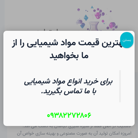
رش
پیمایش
Main
ه
نوشته
Menu
حتوا
سایت لرن
شیمی
بهترین قیمت مواد شیمیایی را از
بستن
ما بخواهید
برای خرید انواع مواد شیمیایی
لاستیک در شیمی | فرهنگ لغت
با ما تماس بگیرید.
دانشجویی
۰۹۳۸۲۲۷۲۸۰۶
از
۱۸ تیر ۱۴۰۵
/
Christopher J. Ziegler
لاستیک در اصل فقط از شیره شیری گیاهان به دست می آمد.
امروزه امکان تولید آن به صورت مصنوعی و بهینه سازی خواص آن