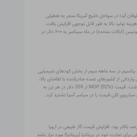
صعودی داشت. وقوع طوفان آیدا در سواحل خلیج آمریکا منجر به تعطیلی
نه تولید بالا به طور قابل توجهی افزایش یافت.
مصرف کنندگان نگران بودند که قیمت های کود بالاتر به هزینه های بالاتر تولید ذرت و سویا تبدیل شود. قیمت پتاس (خشک) در ایلیونیس (ایالات متحده) در ماه سپتامبر به ۶۰۰ دلار در
202 به طور موثر افزایش یافت. تقاضا برای کلرید پتاسیم در سه ماهه سوم از بخش کودهای شیمیایی
 توقف فعالیت های وارداتی از کشورهای عمده صادرکننده با تقاضای بالا،
حمایت شد. تحریم های اروپا علیه بلاروس به دلیل مسائل حقوق بشر بر عرضه کلی و همچنین قیمت قرارداد MOP در هند تأثیر گذاشت. قیمت MOP (92%) از 359 دلار در هر تن به
وپا روند صعودی قیمت پتاس را در سه ماهه سوم سال 2021 نشان داد. قیمت پتاس در ماه سپتامبر نسبت به آگوست 10 درصد بالاتر بود. افزایش قیمت گاز طبیعی در اروپا
ا ممکن است هزینه کاهش ارزش برای تجارت خود در بریتانیا (بریتانیا) مورد نیاز باشد