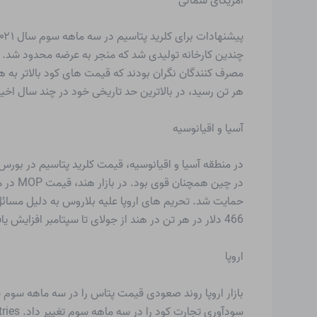
آمریکای شمالی
چندین کارخانه تولیدی شد که منجر به عرضه محدود شد. ق
هر تن رسید، در بالاترین حد تاریخی خود در چند سال اخیر
آسیا و اقیانوسیه
در چین
466 دلار در هر تن در هند از جولای تا سپتامبر افزایش یافت. علاوه بر این، اجرای محدودیت‌های COVID در سراسر بنادر اصلی چین سناریوی کلی قیمت را در سراسر آسیا تشدید کرد.
اروپا