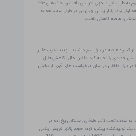
بازارهای هند به شدت افزایش یافته است. به عنوان یک اثر موج دار، قیمت کلرید پتاسیم در بورس در بازار هند در اوایل سه ماهه دوم به طور قابل توجهی افزایش یافت و بحث های Ex-
سه ماهه اول بود. بازار پتاس چین نیز در طول سه ماهه به
 شمالی، عرضه کاهش یافت.
 کمبود عرضه در بازار بیم داشتند. تهدید تحریم‌ها بر
ایش جدیدی را تجربه کرد. با این حال، کاهش قابل
موله های وارداتی را در سه ماهه دوم سال ۲۰۲۱ امکان پذیرتر کرد. تقاضا در بازار داخلی در میان درخواست های قوی از بخش
م بود. فعالیت های ذخیره سازی مجدد به شدت تحت تأثیر طوفان زمستانی یخ زده در
ل در سه ماهه اول سال 2021، موجودی انبارها رو به پایان بود. یک تولیدکننده پیشرو کود، حجم بالای فروش پتاس