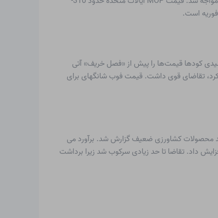
را به دلیل ادامه تقاضای قوی در بازارهای آمریکای شمالی و فراساحل گزارش داد. با این حال، فروش با باد مخالف تقویت دلار کانادا مواجه شد. قیمت MOP ایالات متحده حدود 310-
لیدی کودها قیمت‌ها را پیش از «فصل خریف» آتی
 کرد، تقاضای قوی داشت. قیمت فوب شانگهای برای
و تولید محصولات کشاورزی ضعیف گزارش شد. برآورد می
ر را افزایش داد. تقاضا تا حد زیادی سرکوب شد زیرا برداشت