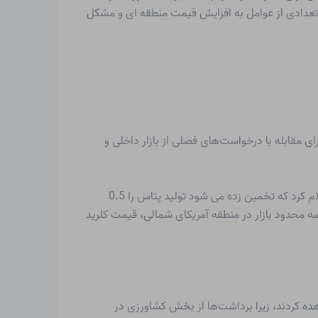
د. تعدادی از عوامل به افزایش قیمت منطقه ای و مشکل
اشت از بخش کشاورزی برای مقابله با درخواست‌های فصلی از بازار داخلی و
معادن در استرهازی کانادا و تولید در معادن پتاس Colonsay (کانادا) از سر گرفته شد. در حالی که غول پتاس کانادایی Nutrien اعلام کرد که تخمین زده می شود تولید پتاس را 0.5
ی قوی و عرضه محدود بازار در منطقه آمریکای شمالی، قیمت کلرید
هده کردند، زیرا برداشت‌ها از بخش کشاورزی در