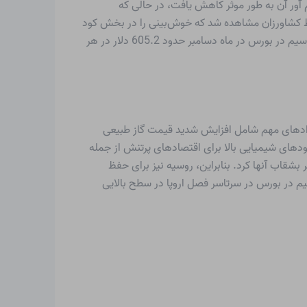
ی اخیر، فروش MOP از کودها به دلیل هزینه های سرسام آور آن به طور موثر کاهش یافت، در حالی که
ط کشاورزان مشاهده شد که خوش‌بینی را در بخش کود
در هند افزایش داده است. علاوه بر این، دولت هند برای محافظت از رفاه کشاورزان، یارانه فعلی خود را افزایش داد. قیمت کلرید پتاسیم در بورس در ماه دسامبر حدود 605.2 دلار در هر
رمعمول روبرو شود که پویایی بازار اروپا را در سه ماهه چهارم ۲۰۲۱ متزلزل کرد. رویدادهای مهم شامل افزایش شدید قیمت گاز طبیعی
دهای شیمیایی بالا برای اقتصادهای پرتنش از جمله
 بشقاب آنها کرد. بنابراین، روسیه نیز برای حفظ
م در بورس در سرتاسر فصل اروپا در سطح بالایی