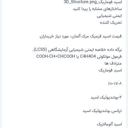
اسید فوماریک_3D_Structure.png
ساختارهای مشابه را پیدا کنید
ایمنی شیمیایی
تحریک کننده
قیمت اسید فرمیک مرک آلمان: مورد نیاز خریداران
برگه داده خلاصه ایمنی شیمیایی آزمایشگاهی (LCSS).
فرمول مولکولی C4H4O4 یا COOH-CH=CHCOOH
مترادف ها
اسید فوماریک
۱۱۰-۱۷-۸
۲-بوتندیوئیک اسید
ترانس بوتندیوئیک اسید
اسید آلومالئیک