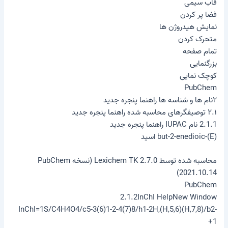
قاب سیمی
فضا پر کردن
نمایش هیدروژن ها
متحرک کردن
تمام صفحه
بزرگنمایی
کوچک نمایی
PubChem
۲نام ها و شناسه ها راهنما پنجره جدید
۲.۱ توصیفگرهای محاسبه شده راهنما پنجره جدید
2.1.1 نام IUPAC راهنما پنجره جدید
(E)-but-2-enedioic اسید
محاسبه شده توسط Lexichem TK 2.7.0 (نسخه PubChem
2021.10.14)
PubChem
2.1.2InChI HelpNew Window
InChI=1S/C4H4O4/c5-3(6)1-2-4(7)8/h1-2H,(H,5,6)(H,7,8)/b2-
1+