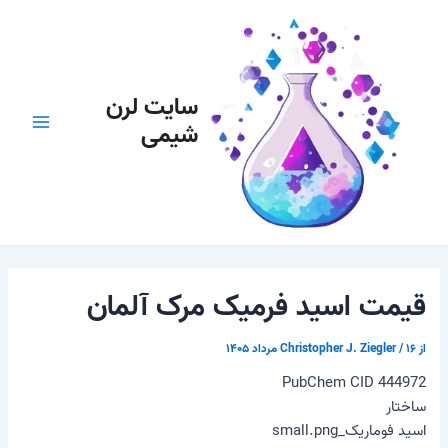
رش
پیمایش
Main
ه
نوشته
Menu
حتوا
سایت لرن
شیمی
قیمت اسید فرمیک مرک آلمان
از
۱۶ مرداد ۱۴۰۵
/
Christopher J. Ziegler
PubChem CID 444972
ساختار
اسید فوماریک_small.png