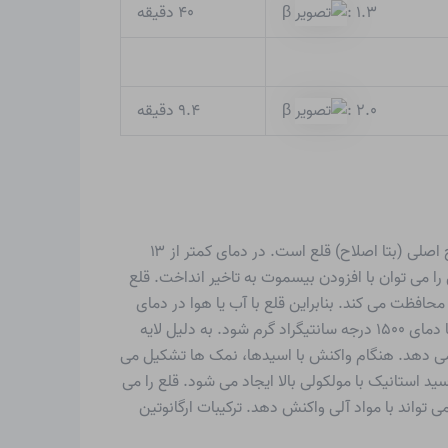
۴۰ دقیقه
β
: ۱.۳
۹.۴ دقیقه
β
: ۲.۰
قلع فلزی نرم، بسیار انعطاف پذیر و به راحتی ریخته گری است که دارای رنگ سفید نقره ای است. سخت تر از سرب است. این اصلاح اصلی (بتا اصلاح) قلع است. در دمای کمتر از ۱۳
را می توان با افزودن بیسموت به تاخیر انداخت. قلع
حافظت می کند. بنابراین قلع با آب یا هوا در دمای
اتاق واکنش نمی دهد. قلع تنها در صورتی می تواند با اکسیژن موجود در هوا واکنش دهد و با شعله سفید روشن بسوزد که حداقل تا دمای ۱۵۰۰ درجه سانتیگراد گرم شود. به دلیل لایه
ش می دهد. هنگام واکنش با اسیدها، نمک ها تشکیل می
د استانیک با مولکولی بالا ایجاد می شود. قلع را می
 تواند با مواد آلی واکنش دهد. ترکیبات ارگانوتین