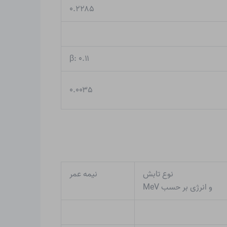
۰.۲۲۸۵
β: ۰.۱۱
۰.۰۰۳۵
نوع تابش
نیمه عمر
و انرژی بر حسب MeV