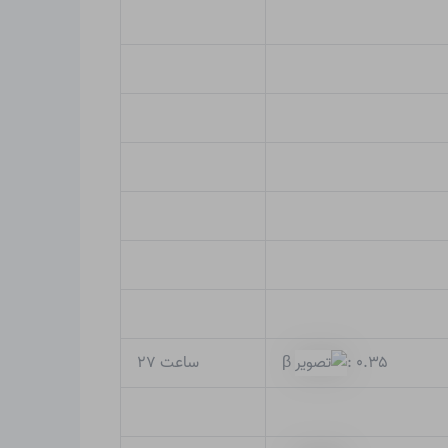
ساعت ۲۷
β
: ۰.۳۵