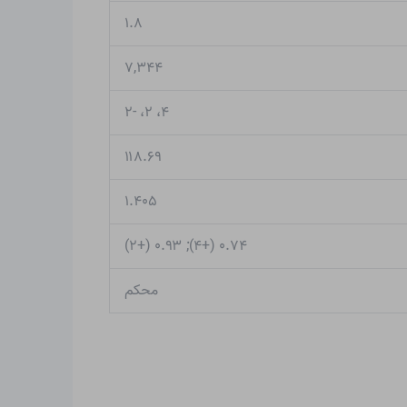
۱.۸
۷,۳۴۴
۴، ۲، -۲
۱۱۸.۶۹
۱.۴۰۵
۰.۷۴ (+۴); ۰.۹۳ (+۲)
محکم