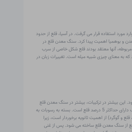
ارد مورد استفاده قرار می گرفت. در آسیا، قلع از حدود
 معدن و بوهمیا اهمیت پیدا کرد. سنگ معدن قلع در
 مربوطه، آنها معتقد بودند قلع شکل خاصی از سرب
رب سفید” – “آلبوم plumbum” نامیدند. اصطلاح tin به یک اصطلاح قدیمی آلمانی – «zein» برمی‌گردد که به معنای چیزی شبیه میله است. تغییرات زبان در
د. این بیشتر در ترکیبات، بیشتر در سنگ معدن قلع
رخ می دهد. سنگ معدن مهم قلع سنگ قلع یا کاسیتریت است (سنگ مایل به قرمز متشکل از اکسید قلع (IV) – SnO2 -). این سنگ دارای حداکثر 5 درصد قلع است. بسته به رسوبات به
ع و گوگرد) از اهمیت ثانویه برخوردار است، زیرا
قلع از سنگ معدن قلع ساخته می شود. پس از غنی