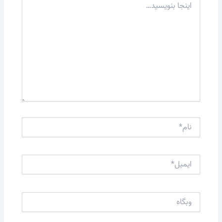
بنویسید…
نام*
ایمیل*
وبگاه