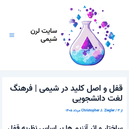
رش
پیمایش
Main
ه
نوشته
Menu
حتوا
سایت لرن
شیمی
قفل و اصل کلید در شیمی | فرهنگ
لغت دانشجویی
از
۳ مرداد ۱۴۰۵
/
Christopher J. Ziegler
ساختار و اثر آنزیم ها بر اساس نظریه قفل