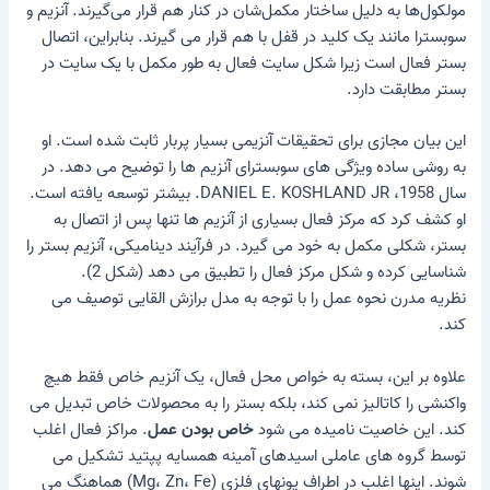
مولکول‌ها به دلیل ساختار مکمل‌شان در کنار هم قرار می‌گیرند. آنزیم و
سوبسترا مانند یک کلید در قفل با هم قرار می گیرند. بنابراین، اتصال
بستر فعال است زیرا شکل سایت فعال به طور مکمل با یک سایت در
بستر مطابقت دارد.
این بیان مجازی برای تحقیقات آنزیمی بسیار پربار ثابت شده است. او
به روشی ساده ویژگی های سوبسترای آنزیم ها را توضیح می دهد. در
سال 1958، DANIEL E. KOSHLAND JR. بیشتر توسعه یافته است.
او کشف کرد که مرکز فعال بسیاری از آنزیم ها تنها پس از اتصال به
بستر، شکلی مکمل به خود می گیرد. در فرآیند دینامیکی، آنزیم بستر را
شناسایی کرده و شکل مرکز فعال را تطبیق می دهد (شکل 2).
نظریه مدرن نحوه عمل را با توجه به مدل برازش القایی توصیف می
کند.
علاوه بر این، بسته به خواص محل فعال، یک آنزیم خاص فقط هیچ
واکنشی را کاتالیز نمی کند، بلکه بستر را به محصولات خاص تبدیل می
کند. این خاصیت نامیده می شود
خاص بودن عمل
. مراکز فعال اغلب
توسط گروه های عاملی اسیدهای آمینه همسایه پپتید تشکیل می
شوند. اینها اغلب در اطراف یونهای فلزی (Mg، Zn، Fe) هماهنگ می