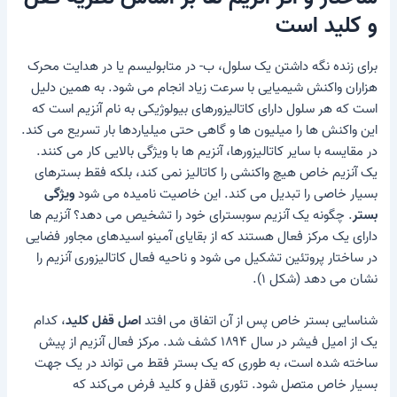
و کلید است
برای زنده نگه داشتن یک سلول، ب- در متابولیسم یا در هدایت محرک
هزاران واکنش شیمیایی با سرعت زیاد انجام می شود. به همین دلیل
است که هر سلول دارای کاتالیزورهای بیولوژیکی به نام آنزیم است که
این واکنش ها را میلیون ها و گاهی حتی میلیاردها بار تسریع می کند.
در مقایسه با سایر کاتالیزورها، آنزیم ها با ویژگی بالایی کار می کنند.
یک آنزیم خاص هیچ واکنشی را کاتالیز نمی کند، بلکه فقط بسترهای
بسیار خاصی را تبدیل می کند. این خاصیت نامیده می شود
ویژگی
بستر
. چگونه یک آنزیم سوبسترای خود را تشخیص می دهد؟ آنزیم ها
دارای یک مرکز فعال هستند که از بقایای آمینو اسیدهای مجاور فضایی
در ساختار پروتئین تشکیل می شود و ناحیه فعال کاتالیزوری آنزیم را
نشان می دهد (شکل ۱).
شناسایی بستر خاص پس از آن اتفاق می افتد
اصل قفل کلید
، کدام
یک از
امیل فیشر
در سال ۱۸۹۴ کشف شد. مرکز فعال آنزیم از پیش
ساخته شده است، به طوری که یک بستر فقط می تواند در یک جهت
بسیار خاص متصل شود. تئوری قفل و کلید فرض می‌کند که