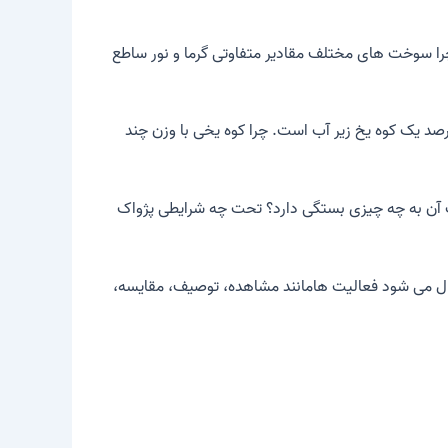
را سوخت های مختلف مقادیر متفاوتی گرما و نور ساطع
 یخی عظیم در آب اقیانوس منجمد شمالی و اقیانوس جنوبی شناور هستند. شما فقط نوک آن را می بینید زیرا حدود 90 درصد یک کوه یخ زیر آب است. چرا کوه یخی با وزن چند
اک آن به چه چیزی بستگی دارد؟ تحت چه شرایطی پژواک
ال می شود
فعالیت ها
مانند مشاهده، توصیف، مقایسه،