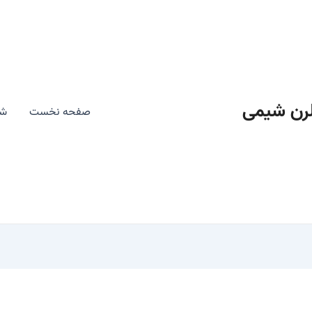
رن شیمی
صفحه نخست
شی