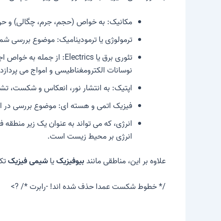
مکانیک
: به خواص (حجم، جرم، چگالی) و حرکت
ترمولوژی
یا ترمودینامیک: موضوع بررسی شما 
تئوری برق
یا Electrics: از جمله 
نوسانات الکترومغناطیسی و امواج می پردازد.
اپتیک
: به انتشار نور، انعکاس و شکست، تشک
فیزیک اتمی و هسته ای
: موضوع بررسی در ای
انرژی
، که می تواند به عنوان یک زیر منطقه ف
انرژی بر محیط زیست است.
علاوه بر این، مناطقی مانند
بیوفیزیک
یا
شیمی فیزیک
تکا
/* خطوط شکست عمدا حذف شده اند! -رابرت */ ?>