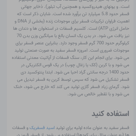
است. و یونهای هیدروکسید و همچنین آب تبلور). ذخایر جهانی
فسفر حدود 5.8 میلیارد تن برآورد شده است. شایان ذکر است که
اهمیت فراوان ترکیبات فسفر برای موجودات زنده (بخشی از DNA و
حامل انرژی ATP) است. کلسیم فسفات در استخوان ها و دندان ها
نیز یافت می شود. در بدن یک انسان بالغ با میانگین وزن بدن 70
کیلوگرم حدود 700 گرم فسفر وجود دارد. بنابراین عنصر فسفر برای
موجودات ضروری است. امروزه فسفر سفید به صورت صنعتی تولید
می شود. برای انجام این کار، سنگ فسفات از آپاتیت معدنی استفاده
می شود و با کربن (کک یا زغال چوب) در یک قوس الکتریکی در
حدود 1400 درجه سانتی گراد احیا می شود. ابتدا پنتوکسید دی
فسفر تشکیل می شود که سپس توسط کربن به فسفر تبدیل می
شود. گرمای زیاد فسفر گازی تولید می کند که خارج می شود، خنک
می شود و با تقطیر خالص می شود.
استفاده کنید
فسفر سفید به عنوان ماده اولیه برای تولید
اسید فسفریک
و فسفات
ها (به عنوان مثال برای کودها) استفاده می شود. از فسفر قرمز در