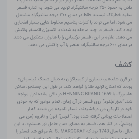
دادن به حدود ۲۵۰ درجه سانتیگراد تولید می شود. به اندازه فسفر
سفید خطرناک نیست، فقط در دمای ۳۰۰ درجه سانتیگراد مشتعل
می شود، اما می تواند با کلرات پتاسیم مخلوط هایی بسیار انفجاری
ایجاد کند. فسفر در چند مرحله به شدت با اکسیژن اتمسفر واکنش
می دهد. علاوه بر این، فسفر ترکیباتی را با هالوژن تشکیل می دهد.
در دمای ۶۰۰ درجه سانتیگراد، عنصر با آب واکنش می دهد.
کشف
در قرن هفدهم، بسیاری از کیمیاگران به دنبال «سنگ فیلسوفی»
بودند که امکان تولید طلا را فراهم کند. در طول این جستجو، ساکن
هامبورگ با HENNING BRAND 1669 در باقی مانده ادرار مواجه
شد.
“ادرار اولئوم”
روی فسفر در آن زمان، تمام موادی که به خودی
خود در تاریکی می درخشیدند، فسفر نامیده می شدند که از
اصطلاحات یونانی گرفته شده بود.
“فوس”
(نور) و
«فرو»
(من می
پوشم). در کنار هم، فسفر به معنای «من حامل نور هستم». با این
حال، تا سال 1743 بود که A. S. MARGGRAF موفق شد فسفر را
به عنوان یک عنصر شیمیایی ثابت کند، زمانی که او فسفر را با