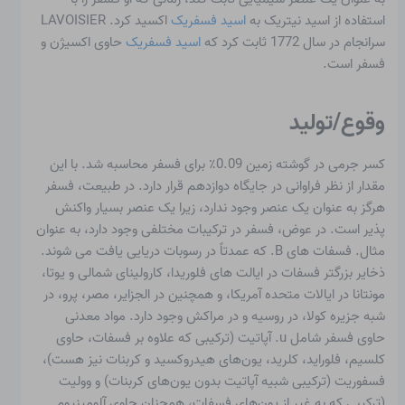
استفاده از اسید نیتریک به
اسید فسفریک
اکسید کرد. LAVOISIER
سرانجام در سال 1772 ثابت کرد که
اسید فسفریک
حاوی اکسیژن و
فسفر است.
وقوع/تولید
کسر جرمی در گوشته زمین 0.09٪ برای فسفر محاسبه شد. با این
مقدار از نظر فراوانی در جایگاه دوازدهم قرار دارد. در طبیعت، فسفر
هرگز به عنوان یک عنصر وجود ندارد، زیرا یک عنصر بسیار واکنش
پذیر است. در عوض، فسفر در ترکیبات مختلفی وجود دارد، به عنوان
مثال. فسفات های B. که عمدتاً در رسوبات دریایی یافت می شوند.
ذخایر بزرگتر فسفات در ایالت های فلوریدا، کارولینای شمالی و یوتا،
مونتانا در ایالات متحده آمریکا، و همچنین در الجزایر، مصر، پرو، در
شبه جزیره کولا، در روسیه و در مراکش وجود دارد. مواد معدنی
حاوی فسفر شامل u. آپاتیت (ترکیبی که علاوه بر فسفات، حاوی
کلسیم، فلوراید، کلرید، یون‌های هیدروکسید و کربنات نیز هست)،
فسفوریت (ترکیبی شبیه آپاتیت بدون یون‌های کربنات) و وولیت
(ترکیبی که به غیر از یون‌های فسفات، همچنان حاوی آلومینیوم