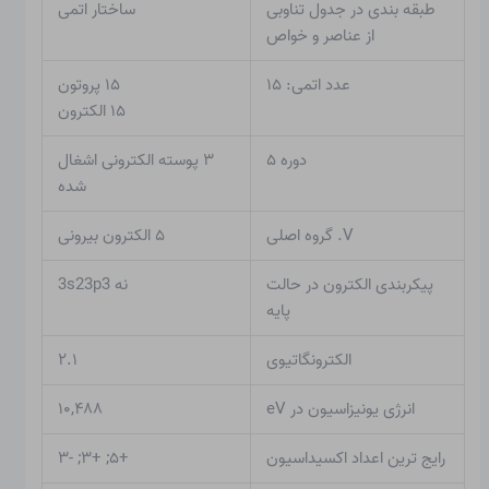
طبقه بندی در جدول تناوبی
ساختار اتمی
از عناصر و خواص
عدد اتمی: ۱۵
۱۵ پروتون
۱۵ الکترون
دوره ۵
۳ پوسته الکترونی اشغال
شده
V. گروه اصلی
۵ الکترون بیرونی
پیکربندی الکترون در حالت
نه 3s23p3
پایه
الکترونگاتیوی
۲.۱
انرژی یونیزاسیون در eV
۱۰,۴۸۸
رایج ترین اعداد اکسیداسیون
+۵; +۳; -۳