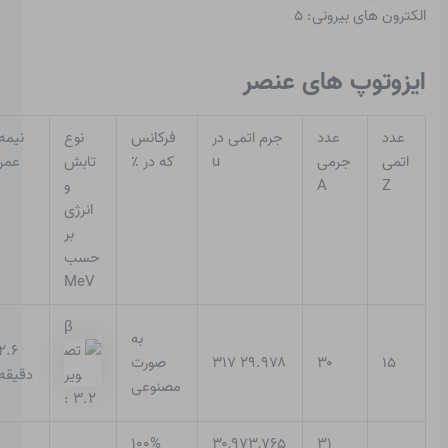
الکترون های بیرونی: ۵
ایزوتوپ های عنصر
عدد
عدد
جرم اتمی در
فرکانس
نوع
نیمه
اتمی
جرمی
u
که در ٪
تابش
عمر
Z
A
و
انرژی
بر
حسب
MeV
β
به
۲.۶
۱۵
۳۰
۲۹.۹۷۸ ۳۱۷
صورت
دقیقه
مصنوعی
: ۳.۲
۱۰۰%
۳۰,۹۷۳,۷۶۵
۳۱