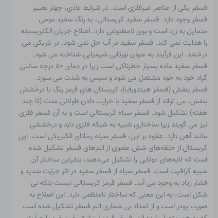
فسفر یکی از عناصر غیرفلزی است. در شرایط عادی، چهار تغییر
فسفر وجود دارد. فسفر سفید کریستالی، به رنگ سفید مومی
متمایل به زرد است و بوی نامطبوعی دارد. اصلاح جریان الکتریسیته
را هدایت نمی کند. فسفر سفید در آب حل نمی شود. در تاریکی می
درخشد. این فرآیند به عنوان نورتابی شیمیایی شناخته می شود.
فسفر سفید ماده بسیار خطرناکی است زیرا در دمای ۵۰ درجه سانتی
گراد خود به خود مشتعل می شود و سپس به شدت می سوزد.
فسفر بنفش (فسفر هیتدورف)، کریستال های قرمز رنگ با درخشش
بنفش، می تواند از فسفر سفید با حرارت دادن طولانی مدت (تا چند
هفته) تشکیل شود. فسفر سیاه کریستالی است و به آن فسفر فلزی
نیز می گویند زیرا ساختاری شبیه به شبکه فلزی دارد و درخششی
مانند آهن دارد. علاوه بر این، فسفر سیاه رسانای الکتریکی است. این
کریستال از حلقه‌های شش عضوی از اتم‌های فسفر تشکیل شده
است که لایه‌های دوتایی را تشکیل می‌دهند، بنابراین ساختار آن
شبیه گرافیت است. فسفر سیاه از فسفر سفید در اثر حرارت شدید و
فشار زیاد به وجود می آید. فسفر قرمز کریستالی نیست بلکه بی
شکل است، به این معنی که ساختار نامنظمی دارد. این اصلاح به
صورت پودر است و از تعداد بی شماری اتم فسفر تشکیل شده است
که به هم متصل شده اند. فسفر قرمز نیز از فسفر سفید با حرارت