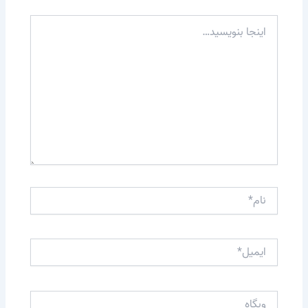
اینجا
بنویسید…
نام*
ایمیل*
وبگاه