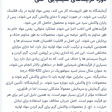
آزمایشگاه به طور ناپیوسته کار می کند، یعنی مواد اولیه در یک فلاسک
ترکیب می شوند، در صورت لزوم تا دمای واکنش گرم می شوند، پس از
پایان واکنش سرد می شوند و محصول حاصل کار می شود.
فرآیندهای فنی اغلب اجرا می شوند
عملکرد متوالی
، یعنی مواد خام به
طور مداوم به راکتور عرضه می شود، محصولات به طور مداوم حذف و
پردازش می شوند. این اصل بر قابلیت اطمینان همه سیستم ها و
همچنین کیفیت و ترکیب ثابت مواد اولیه نیاز دارد، اما دارای مزایای
مختلفی است. این امر راه اندازی زمان بر (روشن کردن، گرم کردن و
غیره) سیستم ها را حذف می کند، که به انرژی زیادی نیاز دارد زیرا
بسیاری از فرآیندهای شیمیایی فقط در دماهای بالاتر انجام می شوند،
به عنوان مثال سنتز اسید سولفوریک در دمای 420-450 درجه
سانتیگراد. سی. بنابراین مواد اولیه باید تا دمای واکنش گرم شوند و
محصولات داغ واکنش باید دوباره سرد شوند. در آزمایشگاه، تأمین انرژی
برای گرمایش و سرمایش معمولاً مشکلی نیست، اما در فناوری،
استفاده مؤثر از انرژی بسیار مهم است، به همین دلیل این امر برای هر
دو فرآیند مهم است.
اصل جریان مخالف
مورد استفاده برای تبادل
حرارت، د. اچ. از محصولات واکنش گرم برای گرم کردن مواد اولیه