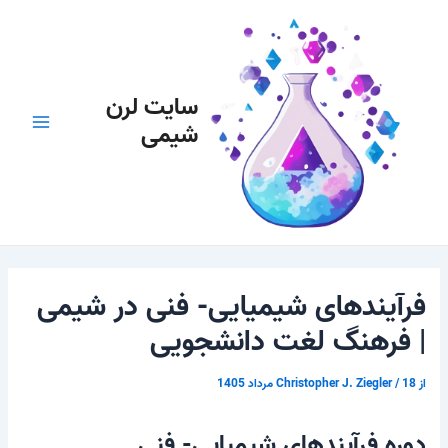
رش
پیمایش
Main
ه
نوشته
Menu
حتوا
سایت لرن
شیمی
فرآیندهای شیمیایی- فنی در شیمی
| فرهنگ لغت دانشجویی
از
18 مرداد 1405
/
Christopher J. Ziegler
دوره فرآیندهای شیمیایی- فنی